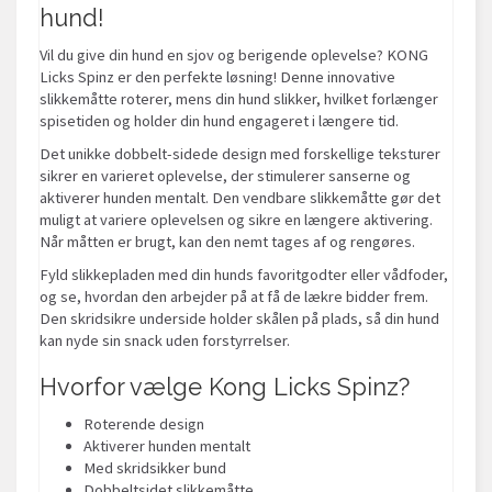
hund!
Vil du give din hund en sjov og berigende oplevelse? KONG
Licks Spinz er den perfekte løsning! Denne innovative
slikkemåtte roterer, mens din hund slikker, hvilket forlænger
spisetiden og holder din hund engageret i længere tid.
Det unikke dobbelt-sidede design med forskellige teksturer
sikrer en varieret oplevelse, der stimulerer sanserne og
aktiverer hunden mentalt. Den vendbare slikkemåtte gør det
muligt at variere oplevelsen og sikre en længere aktivering.
Når måtten er brugt, kan den nemt tages af og rengøres.
Fyld slikkepladen med din hunds favoritgodter eller vådfoder,
og se, hvordan den arbejder på at få de lækre bidder frem.
Den skridsikre underside holder skålen på plads, så din hund
kan nyde sin snack uden forstyrrelser.
Hvorfor vælge Kong Licks Spinz?
Roterende design
Aktiverer hunden mentalt
Med skridsikker bund
Dobbeltsidet slikkemåtte