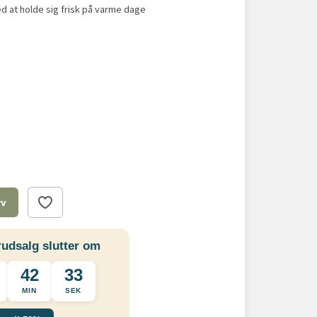
d at holde sig frisk på varme dage
rv
udsalg slutter om
42
33
MIN
SEK