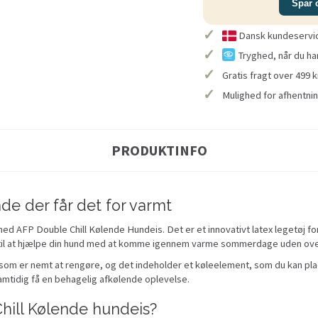
Spar 
✓
Dansk kundeservice
✓
Tryghed, når du ha
✓
Gratis fragt over 499 k
✓
Mulighed for afhentnin
PRODUKTINFO
de der får det for varmt
ed AFP Double Chill Kølende Hundeis. Det er et innovativt latex legetøj f
kt til at hjælpe din hund med at komme igennem varme sommerdage uden ov
som er nemt at rengøre, og det indeholder et køleelement, som du kan place
amtidig få en behagelig afkølende oplevelse.
hill Kølende hundeis?