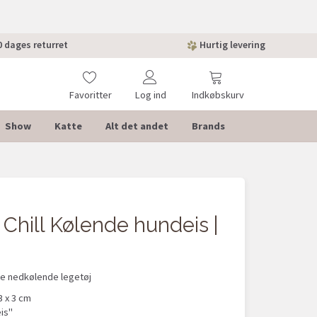
 dages returret
Hurtig levering
Favoritter
Log ind
Indkøbskurv
Show
Katte
Alt det andet
Brands
POPULÆ
Chill Kølende hundeis |
 nedkølende legetøj
3 x 3 cm
is"