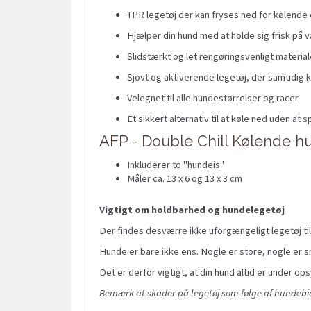
TPR legetøj der kan fryses ned for kølende 
Hjælper din hund med at holde sig frisk på
Slidstærkt og let rengøringsvenligt material
Sjovt og aktiverende legetøj, der samtidig k
Velegnet til alle hundestørrelser og racer
Et sikkert alternativ til at køle ned uden at s
AFP - Double Chill Kølende h
Inkluderer to "hundeis"
Måler ca. 13 x 6 og 13 x 3 cm
Vigtigt om holdbarhed og hundelegetøj
Der findes desværre ikke uforgængeligt legetøj til
Hunde er bare ikke ens. Nogle er store, nogle er sm
Det er derfor vigtigt, at din hund altid er under ops
Bemærk at skader på legetøj som følge af hundebid 