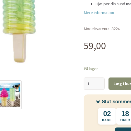
Hjælper din hund me
Mere information
Model/varenr.:
8224
59,00
På lager
Læg i ku
☀️ Slut sommer
02
18
DAGE
TIMER