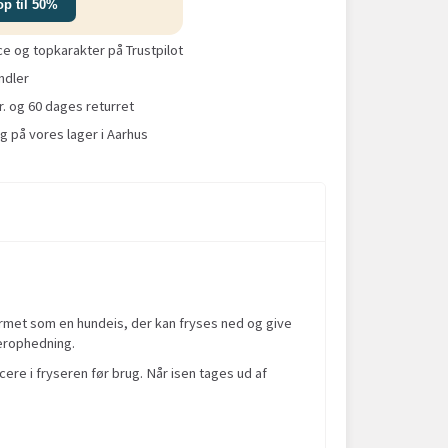
op til 50%
 og topkarakter på Trustpilot
ndler
r. og 60 dages returret
g på vores lager i Aarhus
ormet som en hundeis, der kan fryses ned og give
erophedning.
re i fryseren før brug. Når isen tages ud af