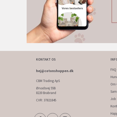
KONTAKT OS
INF
FAQ 
hej@cotonshoppen.dk
Hun
CBM Trading ApS
Om 
Ørvadsvej 55B
Sam
8220 Brabrand
Job
CVR: 37821845
Kont
Hap