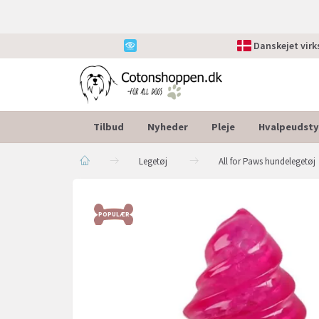
Danskejet vir
Tilbud
Nyheder
Pleje
Hvalpeudsty
Legetøj
All for Paws hundelegetøj
POPULÆR