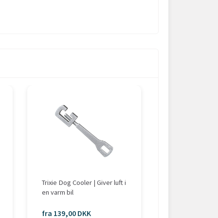
Trixie Dog Cooler | Giver luft i
Ollipet FrostSna
en varm bil
Lav en hundeis
fra 139,00 DKK
fra 49,00 DKK