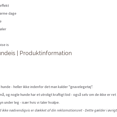
effekt
 varme dage
e
øler
pise is
undeis | Produktinformation
 hunde - heller ikke indenfor det man kalder "gnavelegetøj".
å, og nogle hunde har et utroligt kraftigt bid - også selv om de ikke er ret 
yn under leg - især hvis vi taler hvalpe.
ikke nødvendigvis er dækket af din reklamationsret - Dette gælder i øvrigt