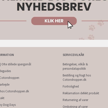
ORMATION
SERVICEVILKÅR
| Ofte stillede spørgsmål
Betingelser, vilkår &
persondatapolitik
deguides
Bestilling og fragt hos
Cotonshoppen
Cotonshoppen.dk
arbejde
Fortrolighed
 hos Cotonshoppen.dk
Reklamation defekt produkt
akt
Returnering af varer
py Dog Days
Ombytning af varer