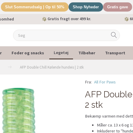
Slut Sommerudsalg | Op til 50%
Shop Nyheder
Gratis gave
Gratis fragt over 499 kr.
60
ksomhed
r
Foder og snacks
Tilbehør
Transport
Legetøj
AFP Double Chill Kølende hundeis | 2 stk
Fra:
All For Paws
POPULÆR
AFP Double 
2 stk
Bekæmp varmen med dette
Måler ca. 13 x 6 og 1
Inkluderer to "hunde