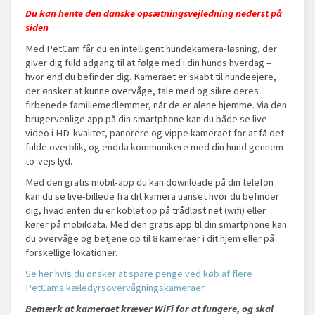
Du kan hente den danske opsætningsvejledning nederst på
siden
Med PetCam får du en intelligent hundekamera-løsning, der
giver dig fuld adgang til at følge med i din hunds hverdag –
hvor end du befinder dig. Kameraet er skabt til hundeejere,
der ønsker at kunne overvåge, tale med og sikre deres
firbenede familiemedlemmer, når de er alene hjemme. Via den
brugervenlige app på din smartphone kan du både se live
video i HD-kvalitet, panorere og vippe kameraet for at få det
fulde overblik, og endda kommunikere med din hund gennem
to-vejs lyd.
Med den gratis mobil-app du kan downloade på din telefon
kan du se live-billede fra dit kamera uanset hvor du befinder
dig, hvad enten du er koblet op på trådløst net (wifi) eller
kører på mobildata. Med den gratis app til din smartphone kan
du overvåge og betjene op til 8 kameraer i dit hjem eller på
forskellige lokationer.
Se her hvis du ønsker at spare penge ved køb af flere
PetCams kæledyrsovervågningskameraer
Bemærk at kameraet kræver WiFi for at fungere, og skal