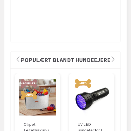
POPULÆRT BLANDT HUNDEEJERE
-40%
POPULÆR
-20%
Ollipet
UV LED
Legetøjskurv i
urindetector |