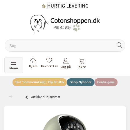
HURTIG LEVERING
GRATIS FRAGT OVER 499 KR.
60 DAGES RETURRET
Skifte navigation
Menu
Slut Sommerudsalg | Op til 50%
Shop Nyheder
Gratis gave
DANSKEJET VIRKSOMHED
Artikler til hjemmet