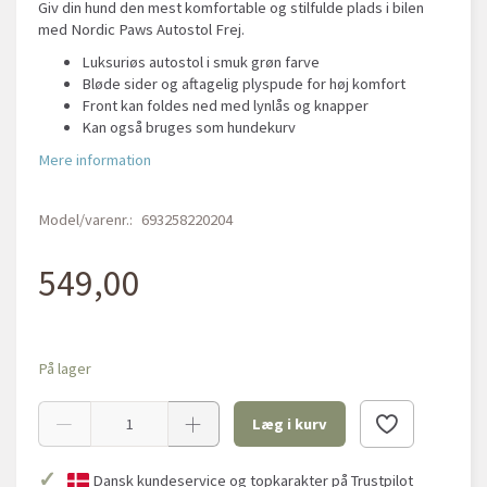
Giv din hund den mest komfortable og stilfulde plads i bilen
med Nordic Paws Autostol Frej.
Luksuriøs autostol i smuk grøn farve
Bløde sider og aftagelig plyspude for høj komfort
Front kan foldes ned med lynlås og knapper
Kan også bruges som hundekurv
Mere information
Model/varenr.:
693258220204
549,00
På lager
Læg i kurv
✓
Dansk kundeservice og topkarakter på Trustpilot