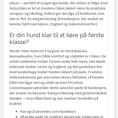
udsyn — perfekt til nysgerrige hunde, der elsker at følge med.
Autostolen er let at montere i bilen takket være de praktiske
stropper og håndtag, hvilket gør den lige så funktionel, som
den er flot. En elegant løsning til hundeejere, der ønsker en
køretur fyldt med luksus, tryghed og maksimal komfort.
Er din hund klar til at køre på første
klasse?
Nordic Paws Autostol Frej giver en førsteklasses
køreoplevelse, hvor både komfort og stabilitet er i fokus. De
solide sidekanter holder formen under hele turen, den bløde
inderside skaber varme og tryghed, og den justerbare line
med karabinhage holder hunden sikkert på plads. Frontens
foldemekanisme gør autostolen ekstra fleksibel, så hunden
både kan ligge ned og sidde op med frit udsyn.
Cotonshoppen anbefaler dette autostol-sæde til hundeejere,
der ønsker en luksuriøs transportløsning med gennemtænkte
detaljer — hvor både hund og ejer mærker forskellen på
kvalitet.
Kan også anvendes som hundekurv
Aftagelig pude og vaskbart design gør stolen nem at