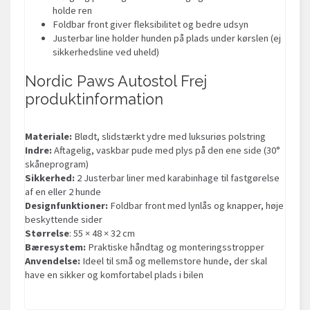
holde ren
Foldbar front giver fleksibilitet og bedre udsyn
Justerbar line holder hunden på plads under kørslen (ej
sikkerhedsline ved uheld)
Nordic Paws Autostol Frej
produktinformation
Materiale:
Blødt, slidstærkt ydre med luksuriøs polstring
Indre:
Aftagelig, vaskbar pude med plys på den ene side (30°
skåneprogram)
Sikkerhed:
2 Justerbar liner med karabinhage til fastgørelse
af en eller 2 hunde
Designfunktioner:
Foldbar front med lynlås og knapper, høje
beskyttende sider
Størrelse
: 55 × 48 × 32 cm
Bæresystem:
Praktiske håndtag og monteringsstropper
Anvendelse:
Ideel til små og mellemstore hunde, der skal
have en sikker og komfortabel plads i bilen