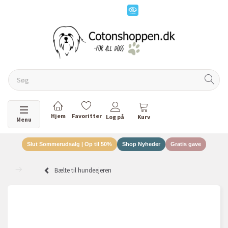
Skifte navigation
Menu
Slut Sommerudsalg | Op til 50%
Shop Nyheder
Gratis gave
Bælte til hundeejeren