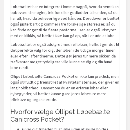
Løbebæltet har en integreret lomme bagpå, hvor du nemt kan
opbevare din nøgler, telefon eller godbidder til hunden, så du
har alt, hvad du behøver lige ved hånden. Derudover er bæltet
også justerbart og kommer i tre forskellige størrelser, så du
kan finde noget til de fleste pasforme. Den er også udstyret
med en kliklås, så bæltet ikke kan gå op, når I er ude at løbe.
Løbebæltet er også udstyret med reflekser, hvilket gør det til
det perfekte valg for dig, der løber i de tidlige morgentimer
eller efter i aftentimerne. Dette gør jeres tur mere sikker, da
trafikanter meget tydeligere ville kunne se dig og din hund
løbe rundt.
Ollipet Løbebælte Canicross Pocket er ikke kun praktisk, men
også stilfuldt og fremstillet af kvalitetsmaterialer, der giver en
lang holdbarhed. Uanset om du er en erfaren løber eller
nybegynder, vil bæltet kunne gøre jeres løbeture mere
effektive og organiserede.
Hvorfor vælge Ollipet Løbebælte
Canicross Pocket?
Giver dig friheden til at løbe uden at skulle holde i