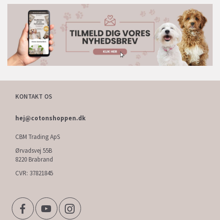
KONTAKT OS
hej@cotonshoppen.dk
CBM Trading ApS
Ørvadsvej 55B
8220 Brabrand
CVR: 37821845