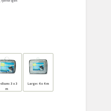
 fjerne igen
dium: 3 x 3
Large: 4 x 4 m
m