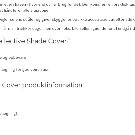
n eller i haven - hvor end du har brug for det. Den kommer i en praktisk 
t håndtere i alle situationer.
jler solens stråler og giver skygge, er det ikke acceptabelt at efterlade d
når man trækker dugen hen over f.eks. bilen eller lignende for at undgå rid
eflective Shade Cover?
nge og opbevare
ægning for god ventilation.
e Cover produktinformation
elægning)