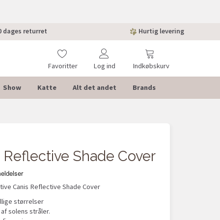
 dages returret
Hurtig levering
Favoritter
Log ind
Indkøbskurv
Show
Katte
Alt det andet
Brands
s Reflective Shade Cover
tive Canis Reflective Shade Cover
lige størrelser
af solens stråler.