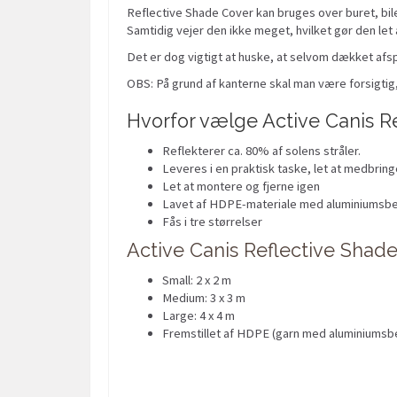
Reflective Shade Cover kan bruges over buret, bile
Samtidig vejer den ikke meget, hvilket gør den let a
Det er dog vigtigt at huske, at selvom dækket afspe
OBS: På grund af kanterne skal man være forsigtig, 
Hvorfor vælge Active Canis R
Reflekterer ca. 80% af solens stråler.
Leveres i en praktisk taske, let at medbri
Let at montere og fjerne igen
Lavet af HDPE-materiale med aluminiumsbel
Fås i tre størrelser
Active Canis Reflective Shad
Small: 2 x 2 m
Medium: 3 x 3 m
Large: 4 x 4 m
Fremstillet af HDPE (garn med aluminiumsb