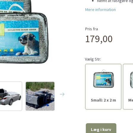
Nemt at fastgøre og
Mere information
Pris fra
179,00
Vælg
Str:
Small: 2 x 2 m
Me
Læg i kurv