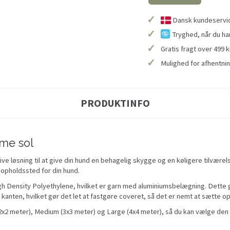
✓
Dansk kundeservice
✓
Tryghed, når du ha
✓
Gratis fragt over 499 k
✓
Mulighed for afhentnin
PRODUKTINFO
me sol
ve løsning til at give din hund en behagelig skygge og en køligere tilværel
 opholdssted for din hund.
gh Density Polyethylene, hvilket er garn med aluminiumsbelægning. Dette g
 kanten, hvilket gør det let at fastgøre coveret, så det er nemt at sætte o
 (2x2 meter), Medium (3x3 meter) og Large (4x4 meter), så du kan vælge den 