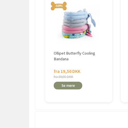
-50%
Ollipet Butterfly Cooling
Bandana
fra 19,50 DKK
fra 39,00 DKK
Se mere