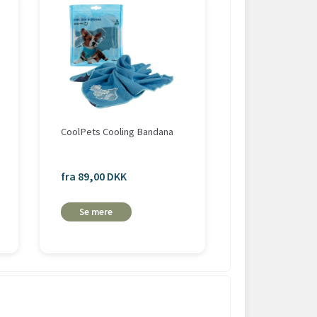
-20%
CoolPets Cooling Bandana
Pakketilbud | C
Køleelement
fra 89,00 DKK
283,20 DKK
354,00 DKK
Se mere
Læg i
kurv