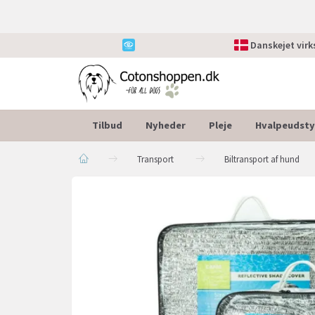
Danskejet vir
Tilbud
Nyheder
Pleje
Hvalpeudsty
Transport
Biltransport af hund