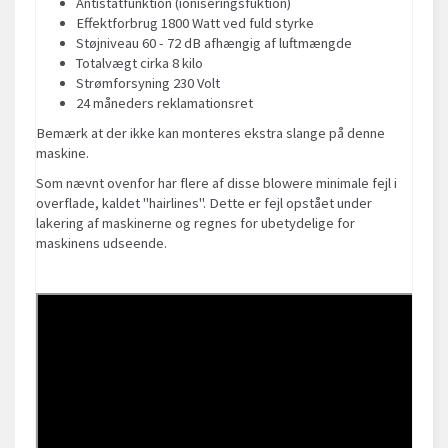
Antistatfunktion (ioniseringsfuktion)
Effektforbrug 1800 Watt ved fuld styrke
Støjniveau 60 - 72 dB afhængig af luftmængde
Totalvægt cirka 8 kilo
Strømforsyning 230 Volt
24 måneders reklamationsret
Bemærk at der ikke kan monteres ekstra slange på denne
maskine.
Som nævnt ovenfor har flere af disse blowere minimale fejl i
overflade, kaldet "hairlines". Dette er fejl opstået under
lakering af maskinerne og regnes for ubetydelige for
maskinens udseende.