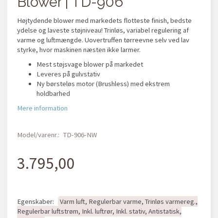
Blower | TD-906
Højtydende blower med markedets flotteste finish, bedste
ydelse og laveste støjniveau! Trinløs, variabel regulering af
varme og luftmængde. Uovertruffen tørreevne selv ved lav
styrke, hvor maskinen næsten ikke larmer.
Mest støjsvage blower på markedet
Leveres på gulvstativ
Ny børsteløs motor (Brushless) med ekstrem
holdbarhed
Mere information
Model/varenr.:
TD-906-NW
3.795,00
Egenskaber:
Varm luft, Regulerbar varme, Trinløs varmereg.,
Regulerbar luftstrøm, Inkl. luftrør, Inkl. stativ, Antistatisk,