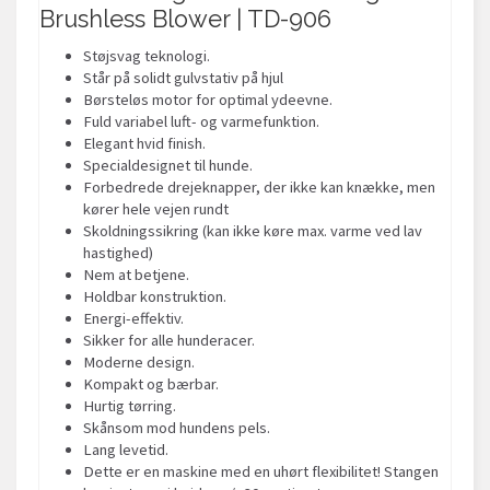
Brushless Blower | TD-906
Støjsvag teknologi.
Står på solidt gulvstativ på hjul
Børsteløs motor for optimal ydeevne.
Fuld variabel luft- og varmefunktion.
Elegant hvid finish.
Specialdesignet til hunde.
Forbedrede drejeknapper, der ikke kan knække, men
kører hele vejen rundt
Skoldningssikring (kan ikke køre max. varme ved lav
hastighed)
Nem at betjene.
Holdbar konstruktion.
Energi-effektiv.
Sikker for alle hunderacer.
Moderne design.
Kompakt og bærbar.
Hurtig tørring.
Skånsom mod hundens pels.
Lang levetid.
Dette er en maskine med en uhørt flexibilitet! Stangen