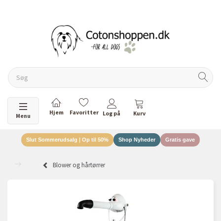
DANSKEJET VIRKSOMHED
Skifte navigation
Menu
Slut Sommerudsalg | Op til 50%
Shop Nyheder
Gratis gave
Blower og hårtørrer