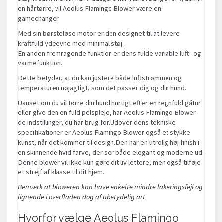
en hårtørre, vil Aeolus Flamingo Blower være en
gamechanger.
Med sin børsteløse motor er den designet til at levere
kraftfuld ydeevne med minimal støj.
En anden fremragende funktion er dens fulde variable luft- og
varmefunktion.
Dette betyder, at du kan justere både luftstrømmen og
temperaturen nøjagtigt, som det passer dig og din hund.
Uanset om du vil tørre din hund hurtigt efter en regnfuld gåtur
eller give den en fuld pelspleje, har Aeolus Flamingo Blower
de indstillinger, du har brug for.Udover dens tekniske
specifikationer er Aeolus Flamingo Blower også et stykke
kunst, når det kommer til design.Den har en utrolig høj finish i
en skinnende hvid farve, der ser både elegant og moderne ud.
Denne blower vil ikke kun gøre dit liv lettere, men også tilføje
et strejf af klasse til dit hjem.
Bemærk at bloweren kan have enkelte mindre lakeringsfejl og
lignende i overfladen dog af ubetydelig art
Hvorfor vælge Aeolus Flamingo