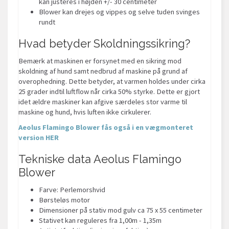
kan justeres i højden +/- 30 centimeter
Blower kan drejes og vippes og selve tuden svinges
rundt
Hvad betyder Skoldningssikring?
Bemærk at maskinen er forsynet med en sikring mod
skoldning af hund samt nedbrud af maskine på grund af
overophedning. Dette betyder, at varmen holdes under cirka
25 grader indtil luftflow når cirka 50% styrke. Dette er gjort
idet ældre maskiner kan afgive særdeles stor varme til
maskine og hund, hvis luften ikke cirkulerer.
Aeolus Flamingo Blower fås også i en vægmonteret
version HER
Tekniske data Aeolus Flamingo
Blower
Farve: Perlemorshvid
Børsteløs motor
Dimensioner på stativ mod gulv ca 75 x 55 centimeter
Stativet kan reguleres fra 1,00m - 1,35m