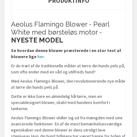
PRODUKTINFO
Aeolus Flamingo Blower - Pearl
White med børsteløs motor -
NYESTE MODEL
Se hvordan denne blower præsterede i en stor test af
blowere lige
her.
Er du træt af de traditionelle måder at tørre din hunds pels på,
som ofte ender med en våd og utilfreds hund?
Mød Aeolus Flamingo Blower, den revolutionerende nye måde
at tørre din hunds pels på.
Dette er ikke bare en almindelig hårtørre, men en
specialdesignet blower, skabt med hundens komfort i
tankerne.
Aeolus Flamingo Blower skiller sig ud fra mængden med sine
avancerede funktioner. En af de mest bemærkelsesværdige
egenskaber ved denne blower er dens utroligt lave
støjniveau.Hvis din hund tidligere har været bange for lyden af