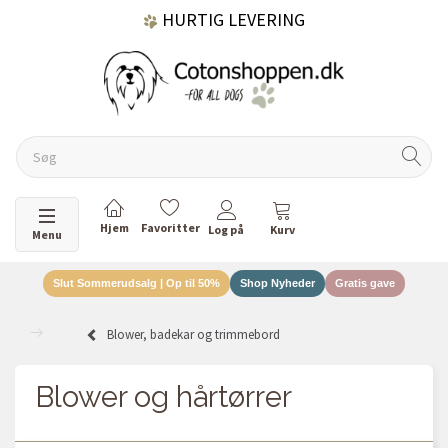
HURTIG LEVERING
GRATIS FRAGT OVER 499 KR.
60 DAGES RETURRET
Skifte navigation
Menu
Slut Sommerudsalg | Op til 50%
Shop Nyheder
Gratis gave
DANSKEJET VIRKSOMHED
Blower, badekar og trimmebord
Blower og hårtørrer