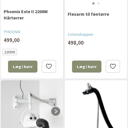
Phoenix Eole II 2200W
Flexarm til føntørre
Hårtørrer
PHOENIX
Cotonshoppen
499,00
498,00
2200W
Læg i kurv
Læg i kurv