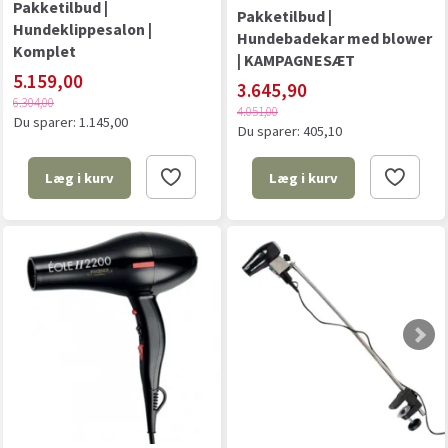
Pakketilbud |
Pakketilbud |
Hundeklippesalon |
Hundebadekar med blower
Komplet
| KAMPAGNESÆT
5.159,00
3.645,90
6.304,00
4.051,00
Du sparer:
1.145,00
Du sparer:
405,10
Læg i kurv
Læg i kurv