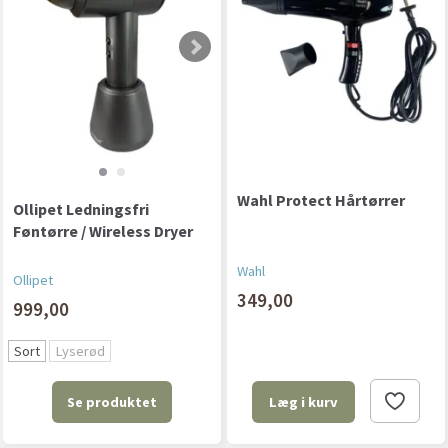
Wahl Protect Hårtørrer
Ollipet Ledningsfri
Føntørre / Wireless Dryer
Wahl
Ollipet
349,00
999,00
Sort
Lyserød
Se produktet
Læg i kurv