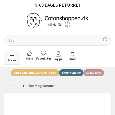
60 DAGES RETURRET
DANSKEJET VIRKSOMHED
Skifte navigation
Menu
Slut Sommerudsalg | Op til 50%
Shop Nyheder
Gratis gave
Blower og hårtørrer