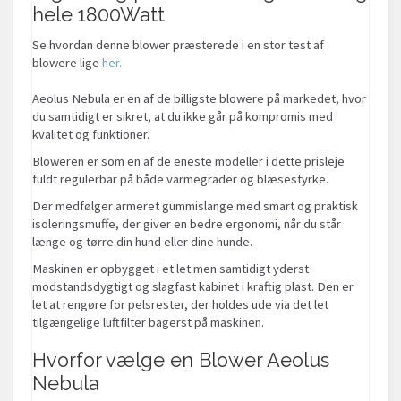
hele 1800Watt
Se hvordan denne blower præsterede i en stor test af
blowere lige
her.
Aeolus Nebula er en af de billigste blowere på markedet, hvor
du samtidigt er sikret, at du ikke går på kompromis med
kvalitet og funktioner.
Bloweren er som en af de eneste modeller i dette prisleje
fuldt regulerbar på både varmegrader og blæsestyrke.
Der medfølger armeret gummislange med smart og praktisk
isoleringsmuffe, der giver en bedre ergonomi, når du står
længe og tørre din hund eller dine hunde.
Maskinen er opbygget i et let men samtidigt yderst
modstandsdygtigt og slagfast kabinet i kraftig plast. Den er
let at rengøre for pelsrester, der holdes ude via det let
tilgængelige luftfilter bagerst på maskinen.
Hvorfor vælge en Blower Aeolus
Nebula