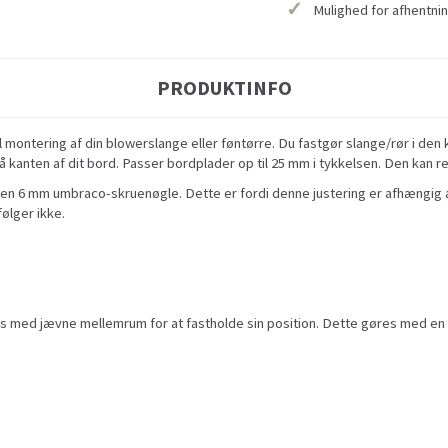
✓
Mulighed for afhentnin
PRODUKTINFO
til montering af din blowerslange eller føntørre. Du fastgør slange/rør i d
 kanten af dit bord. Passer bordplader op til 25 mm i tykkelsen. Den kan reg
n 6 mm umbraco-skruenøgle. Dette er fordi denne justering er afhængig a
ølger ikke.
 med jævne mellemrum for at fastholde sin position. Dette gøres med en