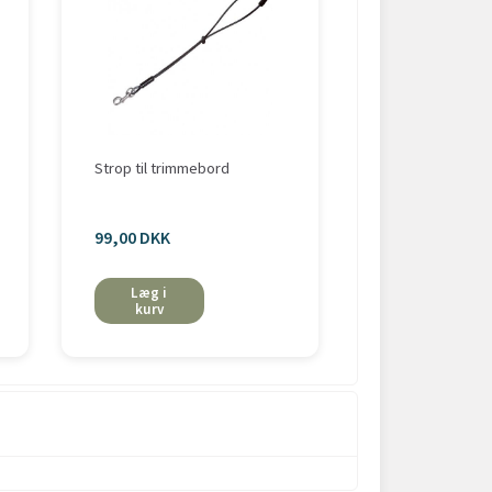
Strop til trimmebord
Trimmebord Rustf
Aeolus
99,00 DKK
1.195,00 DKK
Læg i
Læg i
kurv
kurv