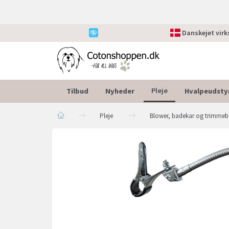
Danskejet vir
Tilbud
Nyheder
Hvalpeudsty
Pleje
Pleje
Blower, badekar og trimme