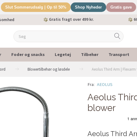
Slut Sommerudsalg | Op til 50%
Shop Nyheder
Gratis gave
Gratis fragt over 499 kr.
60
ksomhed
r
Foder og snacks
Legetøj
Tilbehør
Transport
bord
Blowertilbehør og løsdele
Aeolus Third Arm | Flexarm 
Fra:
AEOLUS
Aeolus Third
blower
Aeolus Third Ar