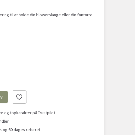
ring til at holde din blowerslange eller din føntørre.
rv
 og topkarakter på Trustpilot
ndler
r. og 60 dages returret