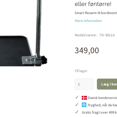
eller føntørre!
Smart flexarm til bordmonte
Mere information
Model/varenr.:
TD-9011A
349,00
På lager
Læg i ku
✓
Dansk kundeservice
✓
Tryghed, når du ha
✓
Gratis fragt over 499 k