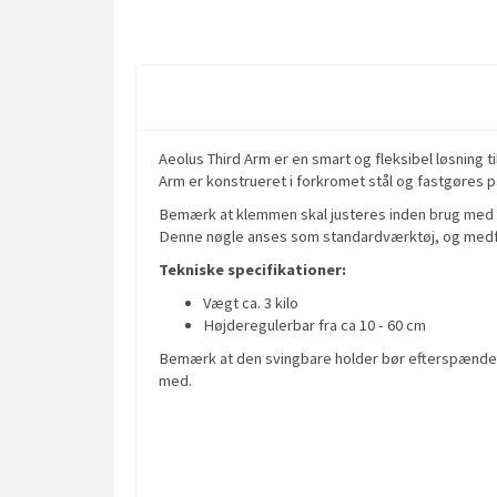
Aeolus Third Arm er en smart og fleksibel løsning 
Arm er konstrueret i forkromet stål og fastgøres på
Bemærk at klemmen skal justeres inden brug med e
Denne nøgle anses som standardværktøj, og medf
Tekniske specifikationer:
Vægt ca. 3 kilo
Højderegulerbar fra ca 10 - 60 cm
Bemærk at den svingbare holder bør efterspændes
med.