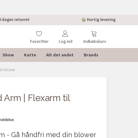
 dages returret
Hurtig levering
Favoritter
Log ind
Indkøbskurv
Show
Katte
Alt det andet
Brands
til blower
 Arm | Flexarm til
m - Gå håndfri med din blower