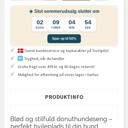
☀️ Slut sommerudsalg slutter om
02
09
04
54
DAGE
TIMER
MIN
SEK
Spar op til 50%
✓
Dansk kundeservice og topkarakter på Trustpilot
✓
Tryghed, når du handler
✓
Gratis fragt over 499 kr. og 60 dages returret
✓
Mulighed for afhentning på vores lager i Aarhus
PRODUKTINFO
Blød og stilfuld donuthundeseng –
perfekt hvileplads til din hund