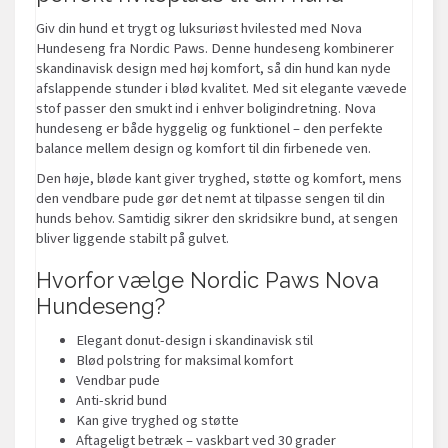
Giv din hund et trygt og luksuriøst hvilested med Nova
Hundeseng fra Nordic Paws. Denne hundeseng kombinerer
skandinavisk design med høj komfort, så din hund kan nyde
afslappende stunder i blød kvalitet. Med sit elegante vævede
stof passer den smukt ind i enhver boligindretning. Nova
hundeseng er både hyggelig og funktionel – den perfekte
balance mellem design og komfort til din firbenede ven.
Den høje, bløde kant giver tryghed, støtte og komfort, mens
den vendbare pude gør det nemt at tilpasse sengen til din
hunds behov. Samtidig sikrer den skridsikre bund, at sengen
bliver liggende stabilt på gulvet.
Hvorfor vælge Nordic Paws Nova
Hundeseng?
Elegant donut-design i skandinavisk stil
Blød polstring for maksimal komfort
Vendbar pude
Anti-skrid bund
Kan give tryghed og støtte
Aftageligt betræk – vaskbart ved 30 grader