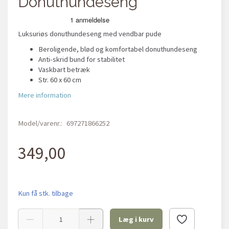
Donuthundeseng
Luksuriøs donuthundeseng med vendbar pude
Beroligende, blød og komfortabel donuthundeseng
Anti-skrid bund for stabilitet
Vaskbart betræk
Str. 60 x 60 cm
Mere information
Model/varenr.:
697271866252
349,00
Kun få stk. tilbage
Læg i kurv