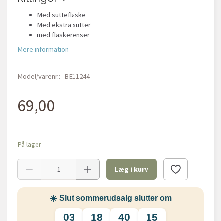
Med sutteflaske
Med ekstra sutter
med flaskerenser
Mere information
Model/varenr.:
BE11244
69,00
På lager
Læg i kurv
☀️ Slut sommerudsalg slutter om
03
18
40
14