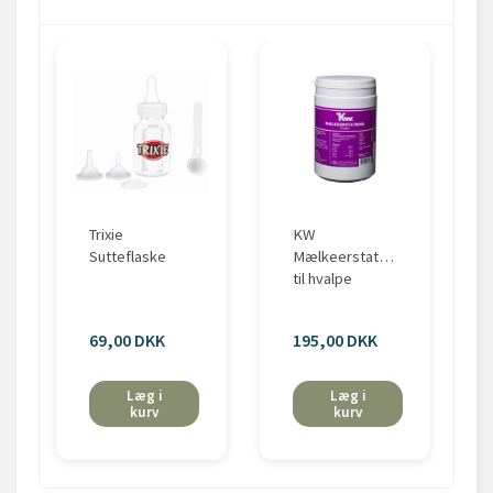
Trixie
KW
Sutteflaske
Mælkeerstatning
til hvalpe
69,00 DKK
195,00 DKK
Læg i
Læg i
kurv
kurv