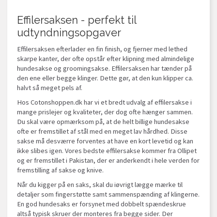
Effilersaksen - perfekt til
udtyndningsopgaver
Effilersaksen efterlader en fin finish, og fjerner med lethed
skarpe kanter, der ofte opstår efter klipning med almindelige
hundesakse og groomingsakse. Effilersaksen har tænder på
den ene eller begge klinger. Dette gør, at den kun klipper ca.
halvt så meget pels af.
Hos Cotonshoppen.dk har vi et bredt udvalg af effilersakse i
mange prislejer og kvaliteter, der dog ofte hænger sammen.
Du skal være opmærksom på, at de helt billige hundesakse
ofte er fremstillet af stål med en meget lav hårdhed. Disse
sakse må desværre forventes at have en kort levetid og kan
ikke slibes igen. Vores bedste effilersakse kommer fra Ollipet
og er fremstillet i Pakistan, der er anderkendt i hele verden for
fremstilling af sakse og knive.
Når du kigger på en saks, skal du iøvrigt lægge mærke til
detaljer som fingerstøtte samt sammenspænding af klingerne.
En god hundesaks er forsynet med dobbelt spændeskrue
altså typisk skruer der monteres fra begge sider. Der