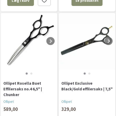
Se produktet
Læg i kurv
Ollipet Rosella Buet
Ollipet Exclusive
Effilersaks no.4 6,5" |
Black/Gold effilersaks | 7,5"
Chunker
Ollipet
Ollipet
589,00
329,00