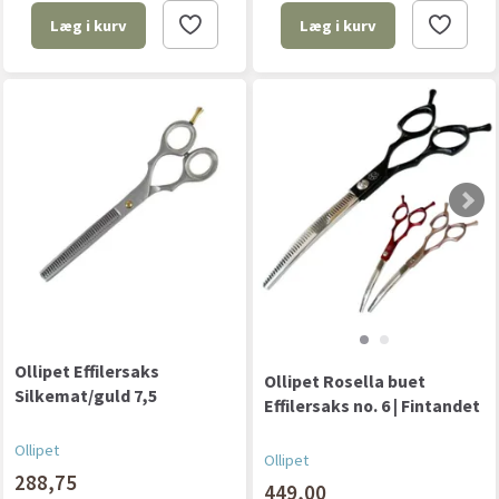
Læg i kurv
Læg i kurv
Ollipet Effilersaks
Ollipet Rosella buet
Silkemat/guld 7,5
Effilersaks no. 6 | Fintandet
Ollipet
Ollipet
288,75
449,00