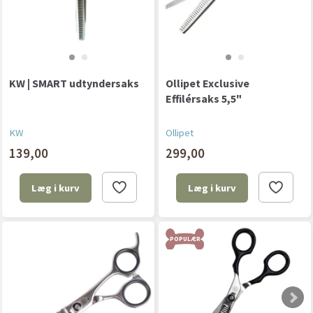
KW | SMART udtyndersaks
Ollipet Exclusive
Effilérsaks 5,5"
KW
Ollipet
139,00
299,00
Læg i kurv
Læg i kurv
POPULÆR