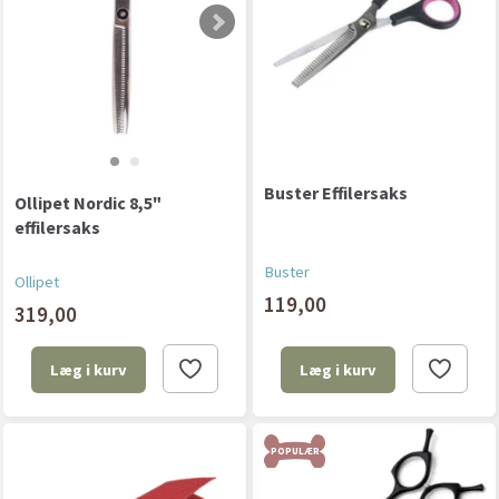
Buster Effilersaks
Ollipet Nordic 8,5"
effilersaks
Buster
Ollipet
119,00
319,00
Læg i kurv
Læg i kurv
POPULÆR