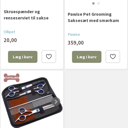
Skruespænder og
Pawise Pet Grooming
renseserviet til sakse
Saksesæt med smørkam
Ollipet
Pawise
20,00
359,00
Læg i kurv
Læg i kurv
POPULÆR