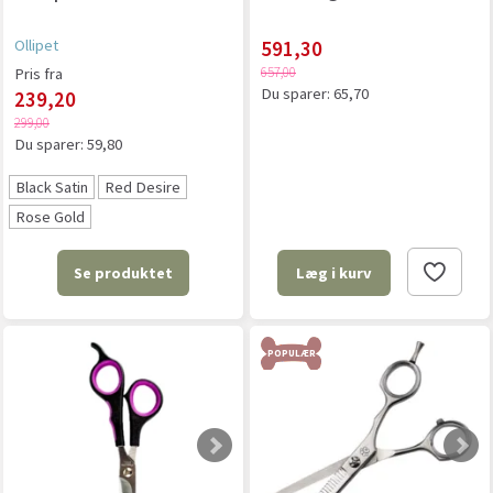
Ollipet
591,30
657,00
Pris fra
Du sparer:
65,70
239,20
299,00
Du sparer:
59,80
Black Satin
Red Desire
Rose Gold
Se produktet
Læg i kurv
POPULÆR