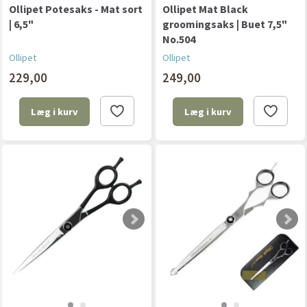
Ollipet Potesaks - Mat sort
Ollipet Mat Black
| 6,5"
groomingsaks | Buet 7,5"
No.504
Ollipet
Ollipet
229,00
249,00
Læg i kurv
Læg i kurv