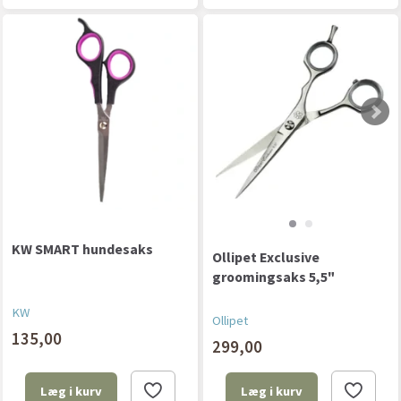
KW SMART hundesaks
Ollipet Exclusive
groomingsaks 5,5"
KW
Ollipet
135,00
299,00
Læg i kurv
Læg i kurv