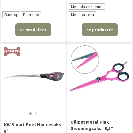
Med plastiklomme
Buer op
Buer ned
Med sort etui
Se produktet
Se produktet
POPULÆR
Ollipet Metal Pink
KW Smart Buet Hundesaks
Groomingsaks | 5,5"
8"