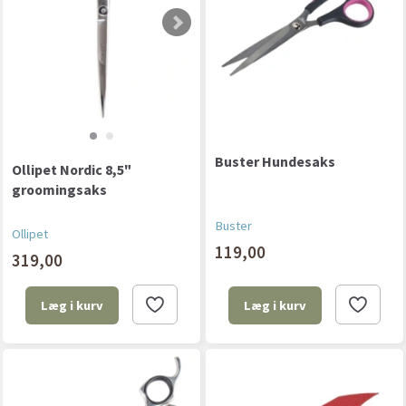
Buster Hundesaks
Ollipet Nordic 8,5"
groomingsaks
Buster
Ollipet
119,00
319,00
Læg i kurv
Læg i kurv