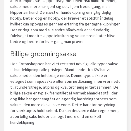
at et komplet sæt klippeudstyr med elektrisk hundetrimmer,
sakse med mere har tjent sig selv hjem tredie gang, man
klipper sin hund. Dernæst er hundeklipning en rigtig dejlig
hobby. Det er dog en hobby, der kræver et solidt håndelag,
hvilket kun opbygges gennem erfaring fra gentagne klipninger.
Det er dog som med alle andre håndværk en vidunderlig
følelse, at mestre klippetekniken og se sine resultater blive
bedre og bedre for hver gang man prøver.
Billige groomingsakse
Hos Cotonshoppen har vi et ret stort udvalg i alle typer sakse
til hundeklipning i alle prislejer. Blandt andet fra KW har vi
sakse nede i den helt billige ende. Denne type sakse er
velegnet som rejsesakse eller som nødløsning, men vi er nødt
til at understrege, at pris og kvalitet hænger tæt sammen. De
billige sakse er typisk fremstillet af varmebehandlet stål, der
dog ikke har gennemgået en egentlig hærdningsproces som
sakse i den mere eksklusive ende. Dette har stor betydning
for værktøjets holdbarhed. Du kan desværre ikke regne med,
at en billig saks holder til meget mere end en enkelt
hundeklipning.