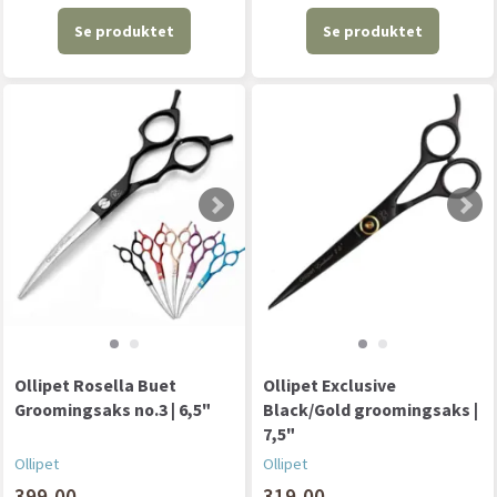
Se produktet
Se produktet
Ollipet Rosella Buet
Ollipet Exclusive
Groomingsaks no.3 | 6,5"
Black/Gold groomingsaks |
7,5"
Ollipet
Ollipet
399,00
319,00