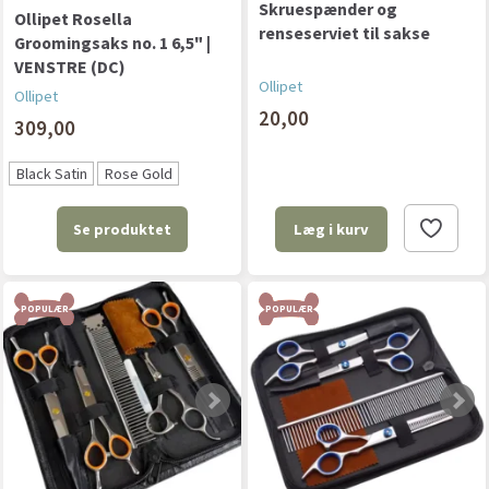
Skruespænder og
Ollipet Rosella
renseserviet til sakse
Groomingsaks no. 1 6,5" |
VENSTRE (DC)
Ollipet
Ollipet
20,00
309,00
Black Satin
Rose Gold
Se produktet
Læg i kurv
POPULÆR
POPULÆR