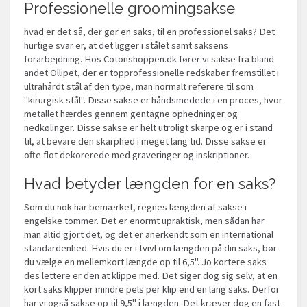
Professionelle groomingsakse
hvad er det så, der gør en saks, til en professionel saks? Det
hurtige svar er, at det ligger i stålet samt saksens
forarbejdning. Hos Cotonshoppen.dk fører vi sakse fra bland
andet Ollipet, der er topprofessionelle redskaber fremstillet i
ultrahårdt stål af den type, man normalt referere til som
"kirurgisk stål". Disse sakse er håndsmedede i en proces, hvor
metallet hærdes gennem gentagne ophedninger og
nedkølinger. Disse sakse er helt utroligt skarpe og er i stand
til, at bevare den skarphed i meget lang tid. Disse sakse er
ofte flot dekorerede med graveringer og inskriptioner.
Hvad betyder længden for en saks?
Som du nok har bemærket, regnes længden af sakse i
engelske tommer. Det er enormt upraktisk, men sådan har
man altid gjort det, og det er anerkendt som en international
standardenhed. Hvis du er i tvivl om længden på din saks, bør
du vælge en mellemkort længde op til 6,5". Jo kortere saks
des lettere er den at klippe med. Det siger dog sig selv, at en
kort saks klipper mindre pels per klip end en lang saks. Derfor
har vi også sakse op til 9,5" i længden. Det kræver dog en fast