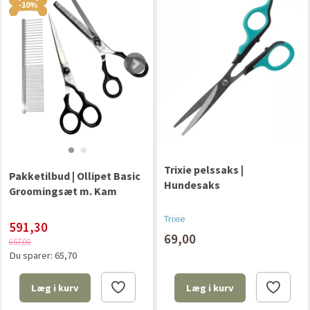
-10%
Trixie pelssaks |
Pakketilbud | Ollipet Basic
Hundesaks
Groomingsæt m. Kam
Trixie
591,30
69,00
657,00
Du sparer:
65,70
Læg i kurv
Læg i kurv