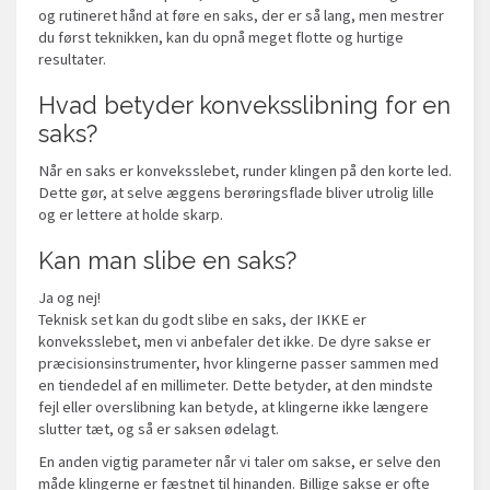
og rutineret hånd at føre en saks, der er så lang, men mestrer
du først teknikken, kan du opnå meget flotte og hurtige
resultater.
Hvad betyder konveksslibning for en
saks?
Når en saks er konveksslebet, runder klingen på den korte led.
Dette gør, at selve æggens berøringsflade bliver utrolig lille
og er lettere at holde skarp.
Kan man slibe en saks?
Ja og nej!
Teknisk set kan du godt slibe en saks, der IKKE er
konveksslebet, men vi anbefaler det ikke. De dyre sakse er
præcisionsinstrumenter, hvor klingerne passer sammen med
en tiendedel af en millimeter. Dette betyder, at den mindste
fejl eller overslibning kan betyde, at klingerne ikke længere
slutter tæt, og så er saksen ødelagt.
En anden vigtig parameter når vi taler om sakse, er selve den
måde klingerne er fæstnet til hinanden. Billige sakse er ofte