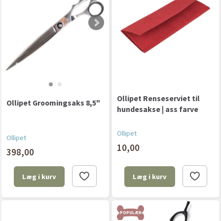
Ollipet Renseserviet til
Ollipet Groomingsaks 8,5"
hundesakse | ass farve
Ollipet
Ollipet
10,00
398,00
Læg i kurv
Læg i kurv
POPULÆR