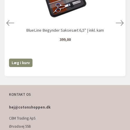
BlueLine Begynder Saksesæt 6,5" | inkl. kam
399,00
Læg i kurv
KONTAKT OS
hej@cotonshoppen.dk
CBM Trading ApS
Ørvadsvej 55B