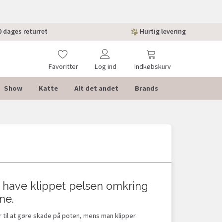
 dages returret
Hurtig levering
Favoritter
Log ind
Indkøbskurv
Show
Katte
Alt det andet
Brands
 have klippet pelsen omkring
ne.
til at gøre skade på poten, mens man klipper.