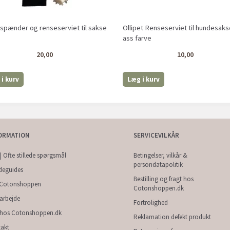
spænder og renseserviet til sakse
Ollipet Renseserviet til hundesaks
ass farve
20,00
10,00
i kurv
Læg i kurv
ORMATION
SERVICEVILKÅR
| Ofte stillede spørgsmål
Betingelser, vilkår &
persondatapolitik
deguides
Bestilling og fragt hos
Cotonshoppen
Cotonshoppen.dk
arbejde
Fortrolighed
 hos Cotonshoppen.dk
Reklamation defekt produkt
akt