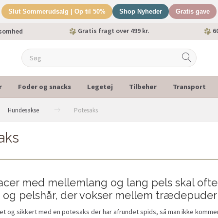
Slut Sommerudsalg | Op til 50%
Shop Nyheder
Gratis gave
Gratis fragt over 499 kr.
60
ksomhed
r
Foder og snacks
Legetøj
Tilbehør
Transport
Hundesakse
Potesaks
aks
cer med mellemlang og lang pels skal ofte
 og pelshår, der vokser mellem trædepuder
et og sikkert med en potesaks der har afrundet spids, så man ikke kommer 