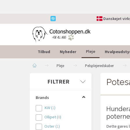
Danskejet vir
Tilbud
Nyheder
Hvalpeudsty
Pleje
Pleje
Pelsplejeredskaber
Potes
Skifte
FILTRER
filter
Brands
KW
(
1
)
Hundera
poterne
Ollipet
(
8
)
Oster
(
1
)
Dette gøres l