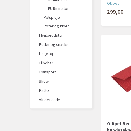
Ollipet
FURminator
299,00
Pelspleje
Poter og kløer
Hvalpeudstyr
Foder og snacks
Legetøj
Tilbehør
Transport
Show
Katte
Alt det andet
Ollipet Ren
hundesakse