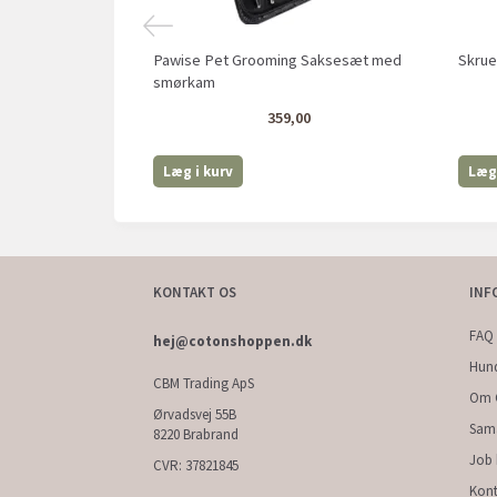
Pawise Pet Grooming Saksesæt med
Skrue
smørkam
359,00
Læg i kurv
Læg 
KONTAKT OS
INF
FAQ 
hej@cotonshoppen.dk
Hun
CBM Trading ApS
Om 
Ørvadsvej 55B
Sam
8220 Brabrand
Job
CVR: 37821845
Kont