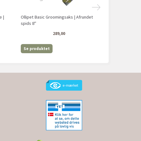
e |
Ollipet Basic Groomingsaks | Afrundet
Ollipet Paw
spids 8"
289,00
Se produktet
Læg i kurv