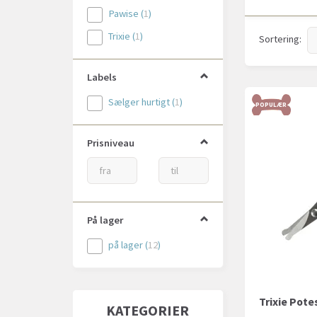
Pawise
(
1
)
Trixie
(
1
)
Sortering:
Labels
Sælger hurtigt
(
1
)
POPULÆR
Prisniveau
På lager
på lager
(
12
)
Trixie Pote
KATEGORIER