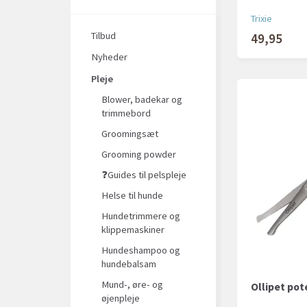
Trixie
Tilbud
49,95
Nyheder
Pleje
Blower, badekar og
trimmebord
Groomingsæt
Grooming powder
❓Guides til pelspleje
Helse til hunde
Hundetrimmere og
klippemaskiner
Hundeshampoo og
hundebalsam
Mund-, øre- og
Ollipet pot
øjenpleje