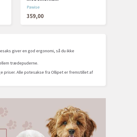
Pawise
359,00
tesaks giver en god ergonomi, så du ikke
 mellem trædepuderne.
e priser. Alle potesakse fra Ollipet er fremstillet af