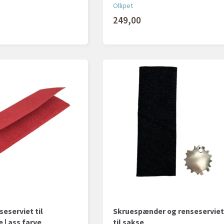
Ollipet
249,00
seserviet til
Skruespænder og renseservie
 | ass farve
til sakse