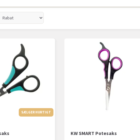
SÆLGER HURTIGT
saks
KW SMART Potesaks