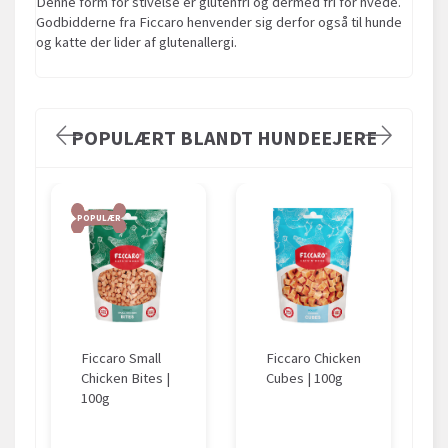
Denne form for stivelse er glutenfri og dermed fri for hvede.
Godbidderne fra Ficcaro henvender sig derfor også til hunde
og katte der lider af glutenallergi.
POPULÆRT BLANDT HUNDEEJERE
POPULÆR
Ficcaro Small
Ficcaro Chicken
Chicken Bites |
Cubes | 100g
100g