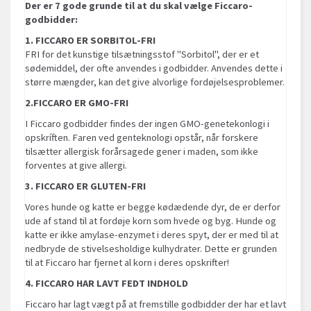
Der er 7 gode grunde til at du skal vælge Ficcaro-
godbidder:
1. FICCARO ER SORBITOL-FRI
FRI for det kunstige tilsætningsstof "Sorbitol", der er et
sødemiddel, der ofte anvendes i godbidder. Anvendes dette i
større mængder, kan det give alvorlige fordøjelsesproblemer.
2.FICCARO ER GMO-FRI
I Ficcaro godbidder findes der ingen GMO-genetekonlogi i
opskríften. Faren ved genteknologi opstår, når forskere
tilsætter allergisk forårsagede gener i maden, som ikke
forventes at give allergi.
3. FICCARO ER GLUTEN-FRI
Vores hunde og katte er begge kødædende dyr, de er derfor
ude af stand til at fordøje korn som hvede og byg. Hunde og
katte er ikke amylase-enzymet i deres spyt, der er med til at
nedbryde de stivelsesholdige kulhydrater. Dette er grunden
til at Ficcaro har fjernet al korn i deres opskrifter!
4. FICCARO HAR LAVT FEDT INDHOLD
Ficcaro har lagt vægt på at fremstille godbidder der har et lavt