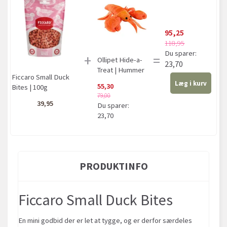
95,25
118,95
Du sparer:
+
=
Ollipet Hide-a-
23,70
Treat | Hummer
Ficcaro Small Duck
Læg i kurv
55,30
Bites | 100g
79,00
39,95
Du sparer:
23,70
PRODUKTINFO
Ficcaro Small Duck Bites
En mini godbid der er let at tygge, og er derfor særdeles