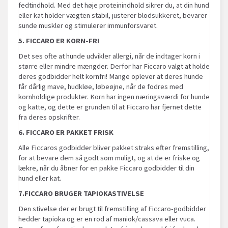
fedtindhold. Med det høje proteinindhold sikrer du, at din hund
eller kat holder vægten stabil, justerer blodsukkeret, bevarer
sunde muskler og stimulerer immunforsvaret.
5. FICCARO ER KORN-FRI
Det ses ofte at hunde udvikler allergi, når de indtager korn i
større eller mindre mængder. Derfor har Ficcaro valgt at holde
deres godbidder helt kornfri! Mange oplever at deres hunde
får dårlig mave, hudkløe, løbeøjne, når de fodres med
kornholdige produkter. Korn har ingen næringsværdi for hunde
og katte, og dette er grunden til at Ficcaro har fjernet dette
fra deres opskrifter.
6. FICCARO ER PAKKET FRISK
Alle Ficcaros godbidder bliver pakket straks efter fremstilling,
for at bevare dem så godt som muligt, og at de er friske og
lækre, når du åbner for en pakke Ficcaro godbidder til din
hund eller kat.
7.FICCARO BRUGER TAPIOKASTIVELSE
Den stivelse der er brugt til fremstilling af Ficcaro-godbidder
hedder tapioka og er en rod af maniok/cassava eller vuca.