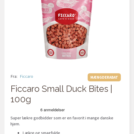
Fra:
Ficcaro
MÆNGDERABAT
Ficcaro Small Duck Bites |
100g
Super lækre godbidder som er en favorit i mange danske
hjem.
Lækre og smagfulde