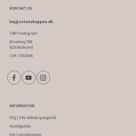
KONTAKT OS
hej@cotonshoppen.dk
CBM Trading ApS
Ørvadsvej 55B
8220 Brabrand
CVR: 37821845
INFORMATION
FAQ | Ofte stillede spørgsmål
Hundeguides
Om Cotonshoppen