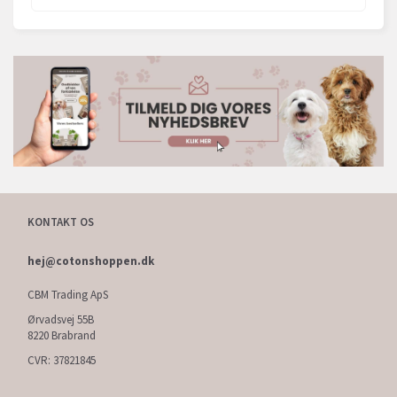
KONTAKT OS
hej@cotonshoppen.dk
CBM Trading ApS
Ørvadsvej 55B
8220 Brabrand
CVR: 37821845