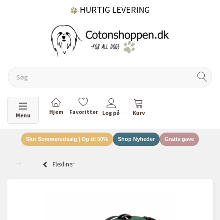
HURTIG LEVERING
GRATIS FRAGT OVER 499 KR.
60 DAGES RETURRET
Skifte navigation
Menu
Slut Sommerudsalg | Op til 50%
Shop Nyheder
Gratis gave
DANSKEJET VIRKSOMHED
Flexliner