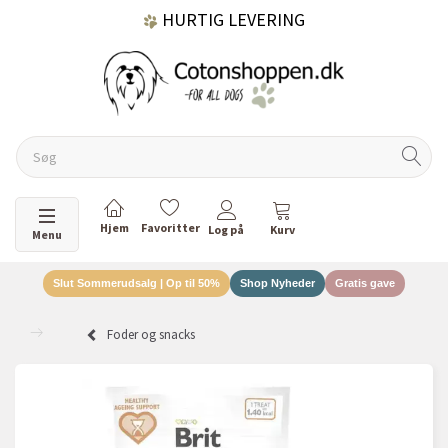
HURTIG LEVERING
GRATIS FRAGT OVER 499 KR.
60 DAGES RETURRET
Skifte navigation
Menu
Slut Sommerudsalg | Op til 50%
Shop Nyheder
Gratis gave
DANSKEJET VIRKSOMHED
Foder og snacks