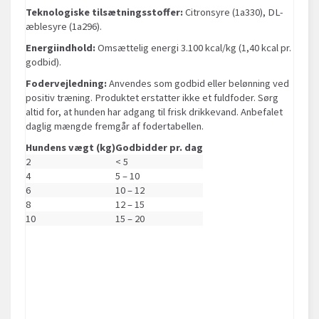
Teknologiske tilsætningsstoffer:
Citronsyre (1a330), DL-
æblesyre (1a296).
Energiindhold:
Omsættelig energi 3.100 kcal/kg (1,40 kcal pr.
godbid).
Fodervejledning:
Anvendes som godbid eller belønning ved
positiv træning. Produktet erstatter ikke et fuldfoder. Sørg
altid for, at hunden har adgang til frisk drikkevand. Anbefalet
daglig mængde fremgår af fodertabellen.
Hundens vægt (kg)
Godbidder pr. dag
2
< 5
4
5 – 10
6
10 – 12
8
12 – 15
10
15 – 20