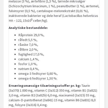
melasse (3 %), ærtefibre (1,5 %), tørrede mikroalger
(Schizochytrium limacinum, 1 %), peanutbutter (1 %), ærtemel,
fulvinsyrer (0,5 %), cantaloupe-melonekstrakt (0,01 %),
inaktiverede bakterier og dele heraf (Lactobacillus helveticus
9
HA – 122, 15x10
celler/kg).
Analytiske bestanddele:
Råprotein 29,0 %,
råfedt 5,5 %,
råaske 7,0 %,
råfibre 2,0 %,
fugtighed 17,0 %,
calcium 1,4 %,
fosfor 1,0 %,
natrium 0,4 %,
omega-3 fedtsyrer 0,60 %,
omega-6 fedtsyrer 1,50 %.
Ernæringsmæssige tilsætningsstoffer pr. kg:
Taurin
(3a370) 1.000 mg, vitamin C (3a312) 350 mg, vitamin B1 (3a821)
3,0 mg, vitamin B2 (3a825i) 6,0 mg, niacinamid (3a315) 55 mg,
calcium-D-pantothenat (3a841) 15 mg, vitamin B6 (3a831) 8,0
mg, folsyre (3a316) 0,4 mg.