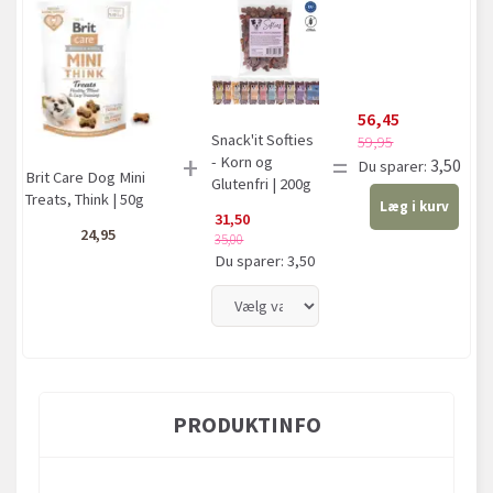
56,45
Snack'it Softies
59,95
+
=
- Korn og
3,50
Du sparer:
Brit Care Dog Mini
Glutenfri | 200g
Treats, Think | 50g
Læg i kurv
31,50
24,95
35,00
Du sparer:
3,50
PRODUKTINFO