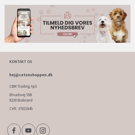
KONTAKT OS
hej@cotonshoppen.dk
CBM Trading ApS
Ørvadsvej 55B
8220 Brabrand
CVR: 37821845