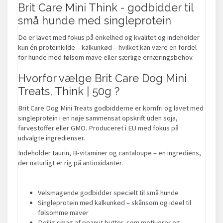
Brit Care Mini Think - godbidder til
små hunde med singleprotein
De er lavet med fokus på enkelhed og kvalitet og indeholder
kun én proteinkilde – kalkunkød – hvilket kan være en fordel
for hunde med følsom mave eller særlige ernæringsbehov.
Hvorfor vælge Brit Care Dog Mini
Treats, Think | 50g ?
Brit Care Dog Mini Treats godbidderne er kornfri og lavet med
singleprotein i en nøje sammensat opskrift uden soja,
farvestoffer eller GMO. Produceret i EU med fokus på
udvalgte ingredienser.
Indeholder taurin, B-vitaminer og cantaloupe – en ingrediens,
der naturligt er rig på antioxidanter.
Velsmagende godbidder specielt til små hunde
Singleprotein med kalkunkød – skånsom og ideel til
følsomme maver
Dejlig smag af peanut butter, som motiverer og