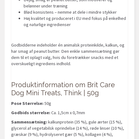
belønner under træning
Blød konsistens – nemme at dele i mindre stykker
Høj kvalitet og produceret i EU med fokus på enkelhed
og naturlige ingredienser
Godbidderne indeholder én animalsk proteinkilde, kalkun, og
har smag af peanut butter. Den enkle sammensætning gør
dem til et oplagt valg, hvis du foretrækker snacks med et
overskueligt ingrediens indhold.
Produktinformation om Brit Care
Dog Mini Treats, Think | 50g
Pose Størrelse:
50g
Godbids størrelse:
Ca. 1,5cm x 0,7mm
Sammensætning:
kalkunprotein (35 %), gule ærter (15 %),
glycerol af vegetabilsk oprindelse (14 %), røde linser (10 %),
græskar (9 %), hydrolyseret gær (5 %), kollagen (4 %),