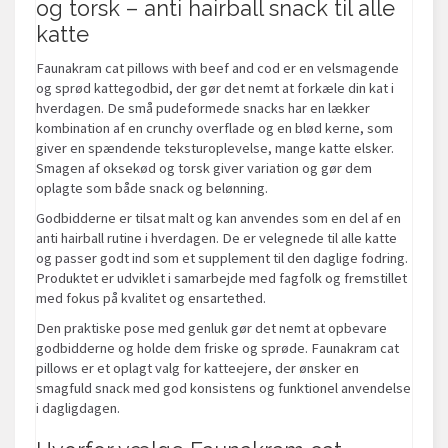
og torsk – anti hairball snack til alle
katte
Faunakram cat pillows with beef and cod er en velsmagende
og sprød kattegodbid, der gør det nemt at forkæle din kat i
hverdagen. De små pudeformede snacks har en lækker
kombination af en crunchy overflade og en blød kerne, som
giver en spændende teksturoplevelse, mange katte elsker.
Smagen af oksekød og torsk giver variation og gør dem
oplagte som både snack og belønning.
Godbidderne er tilsat malt og kan anvendes som en del af en
anti hairball rutine i hverdagen. De er velegnede til alle katte
og passer godt ind som et supplement til den daglige fodring.
Produktet er udviklet i samarbejde med fagfolk og fremstillet
med fokus på kvalitet og ensartethed.
Den praktiske pose med genluk gør det nemt at opbevare
godbidderne og holde dem friske og sprøde. Faunakram cat
pillows er et oplagt valg for katteejere, der ønsker en
smagfuld snack med god konsistens og funktionel anvendelse
i dagligdagen.