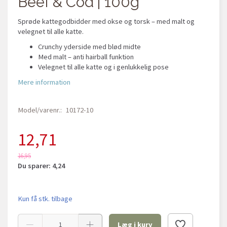
Beef & Cod | 100g
Sprøde kattegodbidder med okse og torsk – med malt og
velegnet til alle katte.
Crunchy yderside med blød midte
Med malt – anti hairball funktion
Velegnet til alle katte og i genlukkelig pose
Mere information
Model/varenr.:
10172-10
12,71
16,95
Du sparer:
4,24
Kun få stk. tilbage
Læg i kurv