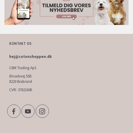
KONTAKT OS
hej@cotonshoppen.dk
CBM Trading ApS
Ørvadsvej 55B
8220 Brabrand
CVR: 37821845