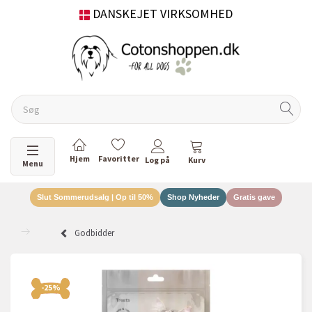
DANSKEJET VIRKSOMHED
Skifte navigation
Menu
Slut Sommerudsalg | Op til 50%
Shop Nyheder
Gratis gave
Godbidder
-25%
-