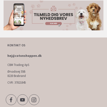
KONTAKT OS
hej@cotonshoppen.dk
CBM Trading ApS
Ørvadsvej 55B
8220 Brabrand
CVR: 37821845