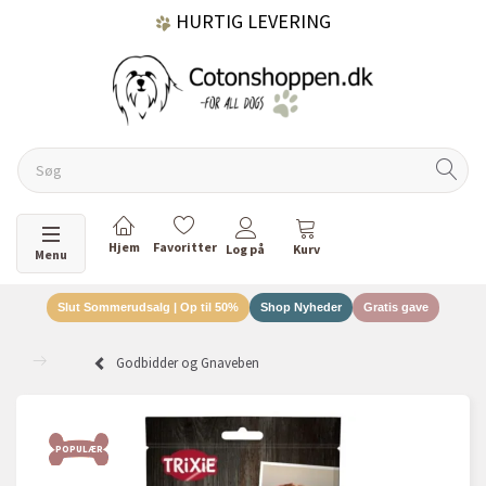
HURTIG LEVERING
GRATIS FRAGT OVER 499 KR.
60 DAGES RETURRET
Skifte navigation
Menu
Slut Sommerudsalg | Op til 50%
Shop Nyheder
Gratis gave
DANSKEJET VIRKSOMHED
Godbidder og Gnaveben
POPULÆR
POP