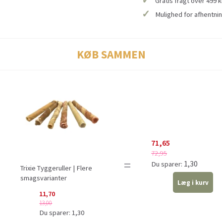
Gratis fragt over 499 k
✓
Mulighed for afhentnin
KØB SAMMEN
71,65
72,95
=
1,30
Du sparer:
Trixie Tyggeruller | Flere
smagsvarianter
Læg i kurv
11,70
13,00
Du sparer:
1,30