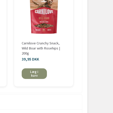
Carnilove Crunchy Snack,
Frysetørret Sn
Wild Boar with Rosehips |
Okse | 50g
200g
39,95 DKK
59,95 DKK
Læg i
Læg i
kurv
kurv