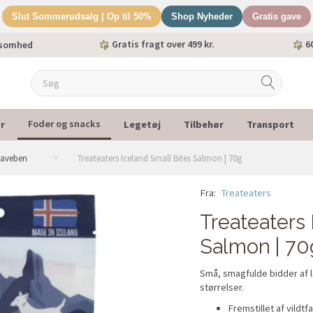
Slut Sommerudsalg | Op til 50%
Shop Nyheder
Gratis gave
Gratis fragt over 499 kr.
60
ksomhed
r
Legetøj
Tilbehør
Transport
Foder og snacks
naveben
Treateaters Iceland Small Bites Salmon | 70g
Fra:
Treateaters
Treateaters 
Salmon | 70
Små, smagfulde bidder af la
størrelser.
Fremstillet af vildtf