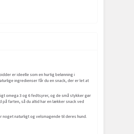
idder er ideelle som en hurtig belønning i
rlige ingredienser får du en snack, der er let at
rligt omega 3 og 6 fedtsyrer, og de små stykker gør
d på farten, så du altid har en lækker snack ved
r noget naturligt og velsmagende til deres hund.