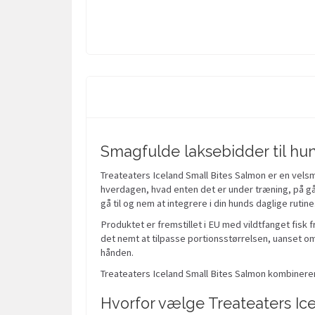
Smagfulde laksebidder til hun
Treateaters Iceland Small Bites Salmon er en velsm
hverdagen, hvad enten det er under træning, på gå
gå til og nem at integrere i din hunds daglige rutine
Produktet er fremstillet i EU med vildtfanget fisk 
det nemt at tilpasse portionsstørrelsen, uanset om 
hånden.
Treateaters Iceland Small Bites Salmon kombinerer 
Hvorfor vælge Treateaters Ic