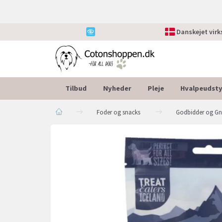
Danskejet vir
Tilbud
Nyheder
Pleje
Hvalpeudsty
Foder og snacks
Godbidder og G