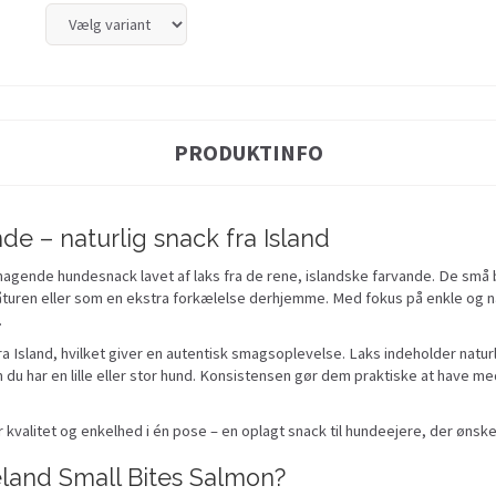
PRODUKTINFO
de – naturlig snack fra Island
agende hundesnack lavet af laks fra de rene, islandske farvande. De små b
turen eller som en ekstra forkælelse derhjemme. Med fokus på enkle og natu
.
fra Island, hvilket giver en autentisk smagsoplevelse. Laks indeholder natu
du har en lille eller stor hund. Konsistensen gør dem praktiske at have me
kvalitet og enkelhed i én pose – en oplagt snack til hundeejere, der ønske
eland Small Bites Salmon?