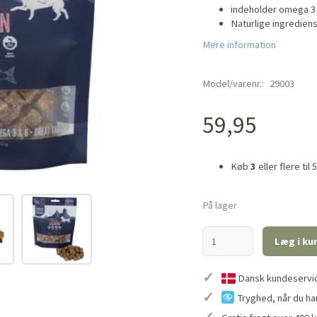
indeholder omega 3 
Naturlige ingredie
Mere information
Model/varenr.:
29003
59,95
Køb
3
eller flere til
På lager
Læg i ku
✓
Dansk kundeservice
✓
Tryghed, når du ha
✓