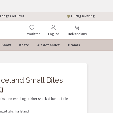
 dages returret
Hurtig levering
Favoritter
Log ind
Indkøbskurv
Show
Katte
Alt det andet
Brands
Iceland Small Bites
g
ks – en enkel og lækker snack til hunde i alle
anget laks fra Island