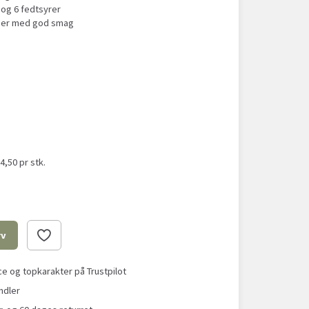
og 6 fedtsyrer
nser med god smag
54,50
pr stk.
rv
 og topkarakter på Trustpilot
ndler