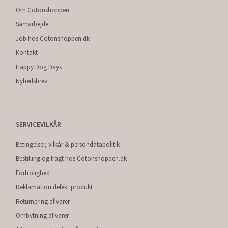
Om Cotonshoppen
Samarbejde
Job hos Cotonshoppen.dk
Kontakt
Happy Dog Days
Nyhedsbrev
SERVICEVILKÅR
Betingelser, vilkår & persondatapolitik
Bestilling og fragt hos Cotonshoppen.dk
Fortrolighed
Reklamation defekt produkt
Returnering af varer
Ombytning af varer