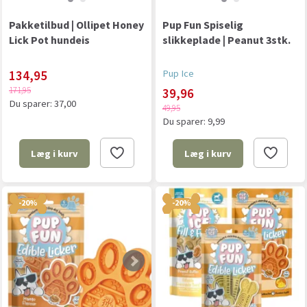
Pakketilbud | Ollipet Honey
Pup Fun Spiselig
Lick Pot hundeis
slikkeplade | Peanut 3stk.
134,95
Pup Ice
171,95
39,96
Du sparer:
37,00
49,95
Du sparer:
9,99
Læg i kurv
Læg i kurv
-20%
-20%