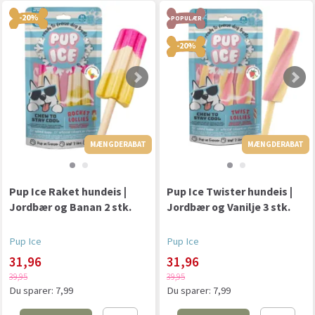
-20%
POPULÆR
-20%
MÆNGDERABAT
MÆNGDERABAT
MÆNGDERABAT
Pup Ice Raket hundeis |
Pup Ice Twister hundeis |
Jordbær og Banan 2 stk.
Jordbær og Vanilje 3 stk.
Pup Ice
Pup Ice
31,96
31,96
39,95
39,95
Du sparer:
7,99
Du sparer:
7,99