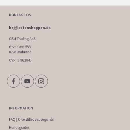
KONTAKT OS
hej@cotonshoppen.dk
CBM Trading ApS
Ørvadsvej 55B
8220 Brabrand
CVR: 37821845
INFORMATION
FAQ | Ofte stillede spørgsmål
Hundeguides