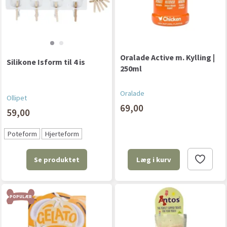
Oralade Active m. Kylling |
Silikone Isform til 4 is
250ml
Oralade
Ollipet
69,00
59,00
Poteform
Hjerteform
Se produktet
Læg i kurv
POPULÆR