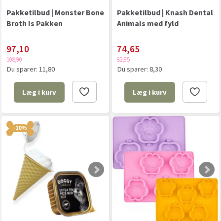
Pakketilbud | Monster Bone
Pakketilbud | Knash Dental
Broth Is Pakken
Animals med fyld
97,10
74,65
108,90
82,95
Du sparer:
11,80
Du sparer:
8,30
Læg i kurv
Læg i kurv
-10%