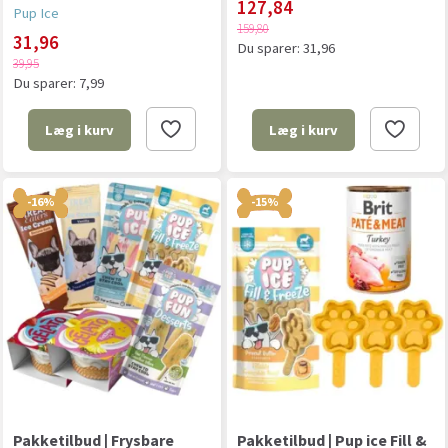
127,84
Pup Ice
159,80
31,96
Du sparer:
31,96
39,95
Du sparer:
7,99
Læg i kurv
Læg i kurv
-16%
-15%
Pakketilbud | Frysbare
Pakketilbud | Pup ice Fill &