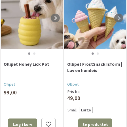
Ollipet Honey Lick Pot
Ollipet FrostSnack Isform |
Lav en hundeis
Ollipet
Ollipet
99,00
Pris fra
49,00
Small
Large
Se produktet
Læg i kurv