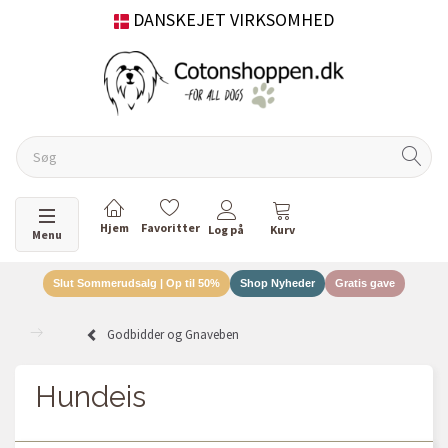
DANSKEJET VIRKSOMHED
Skifte navigation
Menu
Slut Sommerudsalg | Op til 50%
Shop Nyheder
Gratis gave
Godbidder og Gnaveben
Hundeis