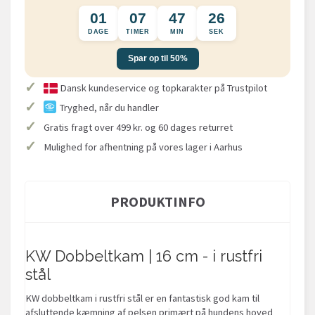
01
07
47
25
DAGE
TIMER
MIN
SEK
Spar op til 50%
✓
Dansk kundeservice og topkarakter på Trustpilot
✓
Tryghed, når du handler
✓
Gratis fragt over 499 kr. og 60 dages returret
✓
Mulighed for afhentning på vores lager i Aarhus
PRODUKTINFO
KW Dobbeltkam | 16 cm - i rustfri
stål
KW dobbeltkam i rustfri stål er en fantastisk god kam til
afsluttende kæmning af pelsen primært på hundens hoved