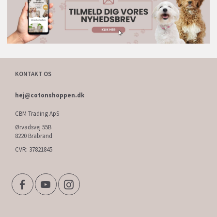
KONTAKT OS
hej@cotonshoppen.dk
CBM Trading ApS
Ørvadsvej 55B
8220 Brabrand
CVR: 37821845