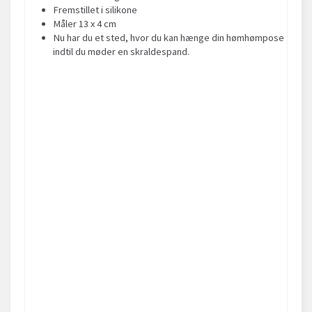
Fremstillet i silikone
Måler 13 x 4 cm
Nu har du et sted, hvor du kan hænge din hømhømpose
indtil du møder en skraldespand.