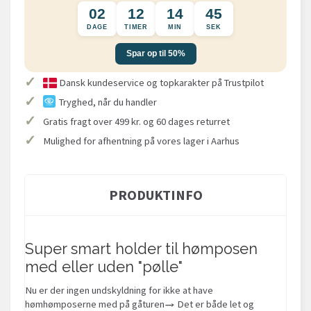
02
12
14
44
DAGE
TIMER
MIN
SEK
Spar op til 50%
✓
Dansk kundeservice og topkarakter på Trustpilot
✓
Tryghed, når du handler
✓
Gratis fragt over 499 kr. og 60 dages returret
✓
Mulighed for afhentning på vores lager i Aarhus
PRODUKTINFO
Super smart holder til hømposen
med eller uden "pølle"
Nu er der ingen undskyldning for ikke at have
hømhømposerne med på gåturen→ Det er både let og