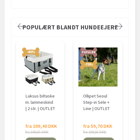
POPULÆRT BLANDT HUNDEEJERE
-40%
POPULÆR
-70%
Luksus biltaske
Ollipet Seoul
m. lammeskind
Step-in Sele +
| 2 str. | OUTLET
Line | OUTLET
fra 209,40 DKK
fra 59,70 DKK
fra 349,00 DKK
fra 199,00 DKK