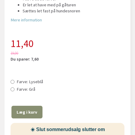
Er let at have med på gåturen
Sættes let fast på hundesnoren
Mere information
11,40
19,00
Du sparer:
7,60
Farve:
Lyseblå
Farve:
Grå
Læg i kurv
☀️ Slut sommerudsalg slutter om