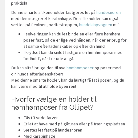
praktisk!
Denne smarte silikoneholder fastgøres let på
hundesnoren
med den integreret karabinhage. Den lille holder kan også
sættes på flexlinen, bæltestroppen,
hundeklapvognen
m.f.
I selve ringen kan du let binde en eller flere hømhøm
poser fast, så de er lige ved hånden, når der er brug for
at samle efterladenskaber op efter din hund.
I krydset kan du snildt fastgøre en hømhømpose med
"indhold", når I er ude at gå.
Du kan altså bruge den til nye
hømhømposer
og poser med
din hunds efterladenskaber!
Med denne smarte holder, kan du hurtigt få fat i posen, og du
kan være med til at holde byen ren!
Hvorfor vælge en holder til
hømhømposer fra Ollipet?
Fås i 3 søde farver
Er let at have med på gåturen eller på træningspladsen
Sættes let fast på hundesnoren
Med karabinhage