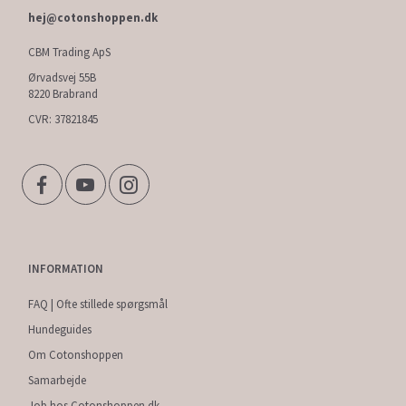
hej@cotonshoppen.dk
CBM Trading ApS
Ørvadsvej 55B
8220 Brabrand
CVR: 37821845
INFORMATION
FAQ | Ofte stillede spørgsmål
Hundeguides
Om Cotonshoppen
Samarbejde
Job hos Cotonshoppen.dk