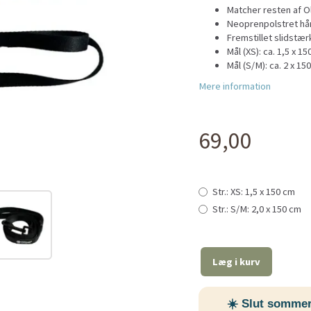
Matcher resten af Ol
Neoprenpolstret hå
Fremstillet slidstær
Mål (XS): ca. 1,5 x 1
Mål (S/M): ca. 2 x 15
Mere information
69,00
Str.:
XS: 1,5 x 150 cm
Str.:
S/M: 2,0 x 150 cm
Læg i kurv
☀️ Slut sommer