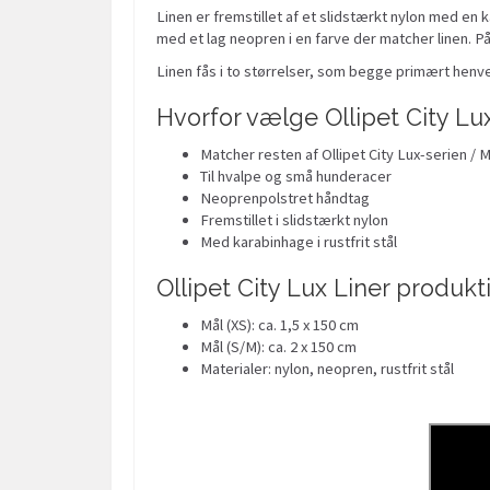
Linen er fremstillet af et slidstærkt nylon med en k
med et lag neopren i en farve der matcher linen. P
Linen fås i to størrelser, som begge primært henve
Hvorfor vælge Ollipet City Lu
Matcher resten af Ollipet City Lux-serien / 
Til hvalpe og små hunderacer
Neoprenpolstret håndtag
Fremstillet i slidstærkt nylon
Med karabinhage i rustfrit stål
Ollipet City Lux Liner produk
Mål (XS): ca. 1,5 x 150 cm
Mål (S/M): ca. 2 x 150 cm
Materialer: nylon, neopren, rustfrit stål