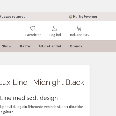
 dages returret
Hurtig levering
Favoritter
Log ind
Indkøbskurv
Show
Katte
Alt det andet
Brands
 Lux Line | Midnight Black
x Line med sødt design
llipet vil du og din firbenede ven helt sikkert tiltrække
s gåture.