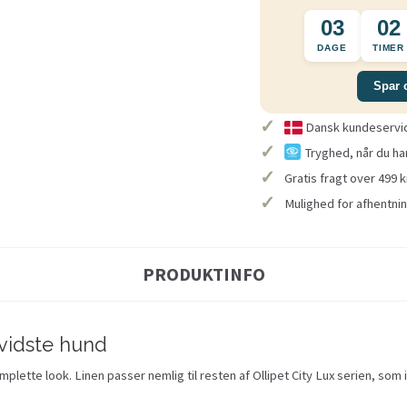
03
02
DAGE
TIMER
Spar 
✓
Dansk kundeservice
✓
Tryghed, når du ha
✓
Gratis fragt over 499 k
✓
Mulighed for afhentnin
PRODUKTINFO
vidste hund
lette look. Linen passer nemlig til resten af Ollipet City Lux serien, som 