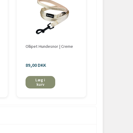
Ollipet Hundesnor | Creme
Ollipet City Lux
Camouflage
89,00 DKK
89,00 DKK
Læg i
Læg i
kurv
kurv