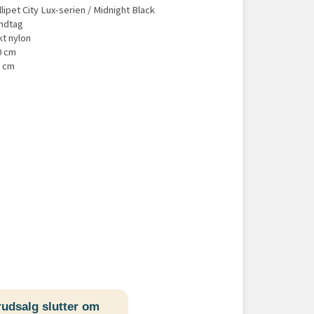
lipet City Lux-serien / Midnight Black
ndtag
kt nylon
50 cm
0 cm
udsalg slutter om