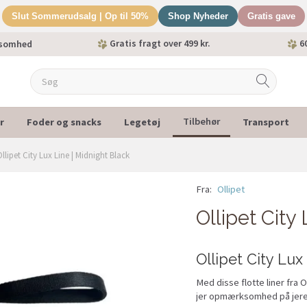
Slut Sommerudsalg | Op til 50%
Shop Nyheder
Gratis gave
Gratis fragt over 499 kr.
60
ksomhed
r
Foder og snacks
Legetøj
Transport
Tilbehør
Ollipet City Lux Line | Midnight Black
Fra:
Ollipet
Ollipet City
Ollipet City Lu
Med disse flotte liner fra O
jer opmærksomhed på jere