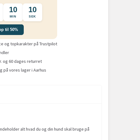
10
09
MIN
SEK
op til 50%
 og topkarakter på Trustpilot
ndler
r. og 60 dages returret
g på vores lager i Aarhus
indeholder alt hvad du og din hund skal bruge på