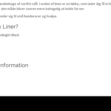
arabinhage af rustfrit stål. I enden af linen er en løkke, som lader dig få e
å den måde bliver snoren mere behagelig at holde fat om.
nder sig til små hunderacer og hvalpe.
x Liner?
Midnight Black
tinformation