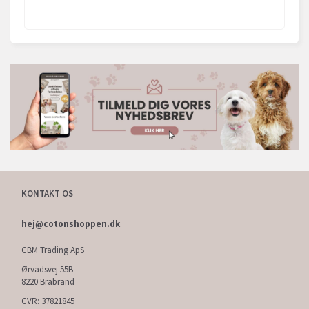
KONTAKT OS
hej@cotonshoppen.dk
CBM Trading ApS
Ørvadsvej 55B
8220 Brabrand
CVR: 37821845