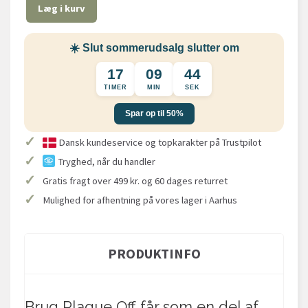
Læg i kurv
☀️ Slut sommerudsalg slutter om
17
09
43
TIMER
MIN
SEK
Spar op til 50%
✓
Dansk kundeservice og topkarakter på Trustpilot
✓
Tryghed, når du handler
✓
Gratis fragt over 499 kr. og 60 dages returret
✓
Mulighed for afhentning på vores lager i Aarhus
PRODUKTINFO
Brug Plaque Off får som en del af