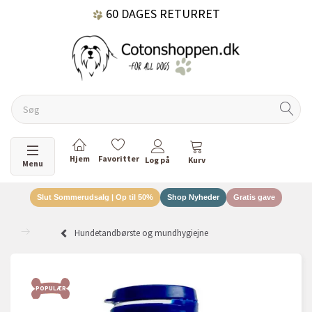
60 DAGES RETURRET
DANSKEJET VIRKSOMHED
Skifte navigation
Menu
Slut Sommerudsalg | Op til 50%
Shop Nyheder
Gratis gave
Hundetandbørste og mundhygiejne
POPULÆR