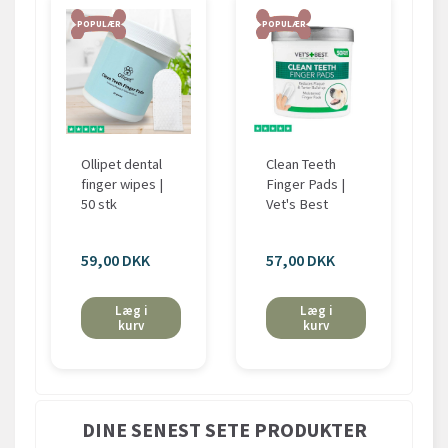
POPULÆR
POPULÆR
Ollipet dental
Clean Teeth
finger wipes |
Finger Pads |
50 stk
Vet's Best
59,00 DKK
57,00 DKK
Læg i
Læg i
kurv
kurv
DINE SENEST SETE PRODUKTER