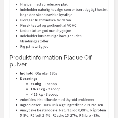
Hjælper med at reducere plak
Indeholder naturlig havalge som er bæredygtigt høstet
langs den skandinaviske kystlinje
Bidrager til at mindske tandsten
Klinisk testet og godkendt af VOHC
Understøtter god mundhygiejne
Indeholder kun naturlige havalger uden
tilsætningsstoffer
Rig på naturlig jod
Produktinformation Plaque Off
pulver
Indhold:
60g eller 180g
Dosering:
>10kg
- 1 scoop
10-25kg
- 2 scoop
< 25 kg
- 3 scoop
Anbefales ikke tilhunde med thyroid problemer
Ingredienser: 100% unik alge ingrediens A.N ProDen
Analytiske bestanddele: Naturlig iod 0,08%, Råprotein
5-8%, Råfedt 2-4%, Råaske 15-27%, Råfibre <8%.