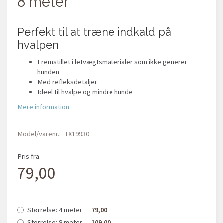
8 meter
Perfekt til at træne indkald på
hvalpen
Fremstillet i letvægtsmaterialer som ikke generer
hunden
Med refleksdetaljer
Ideel til hvalpe og mindre hunde
Mere information
Model/varenr.:
TX19930
Pris fra
79,00
Størrelse:
4 meter
79,00
Størrelse:
8 meter
109,00