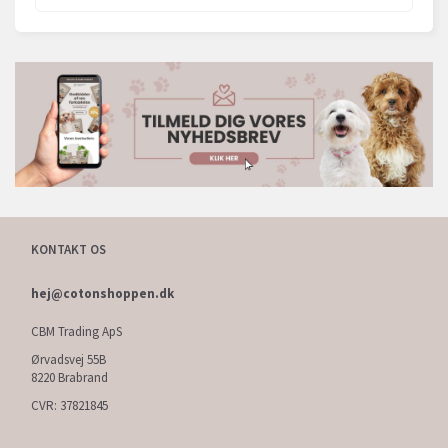
KONTAKT OS
hej@cotonshoppen.dk
CBM Trading ApS
Ørvadsvej 55B
8220 Brabrand
CVR: 37821845