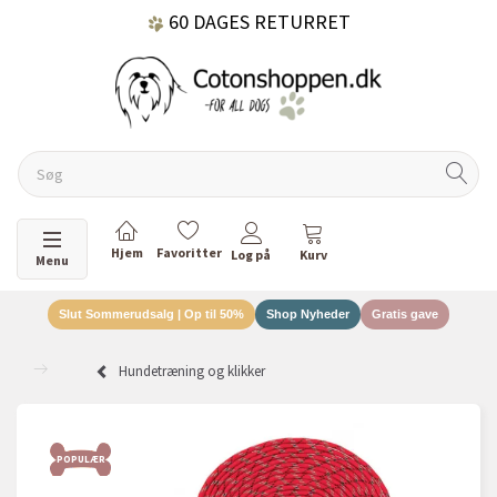
60 DAGES RETURRET
DANSKEJET VIRKSOMHED
Skifte navigation
Menu
Slut Sommerudsalg | Op til 50%
Shop Nyheder
Gratis gave
Hundetræning og klikker
POPULÆR
POP