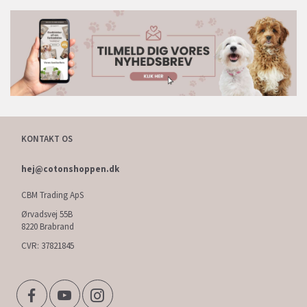
KONTAKT OS
hej@cotonshoppen.dk
CBM Trading ApS
Ørvadsvej 55B
8220 Brabrand
CVR: 37821845