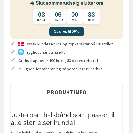
☀️ Slut sommerudsalg slutter om
03
09
00
32
DAGE
TIMER
MIN
SEK
Spar op til 50%
✓
Dansk kundeservice og topkarakter på Trustpilot
✓
Tryghed, når du handler
✓
Gratis fragt over 499 kr. og 60 dages returret
✓
Mulighed for afhentning på vores lager i Aarhus
PRODUKTINFO
Justerbart halsbånd som passer til
alle størrelser hunde!
Disse halsbånd er simple, praktiske og holdbare.