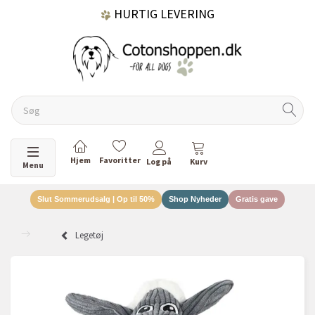
HURTIG LEVERING
GRATIS FRAGT OVER 499 KR.
60 DAGES RETURRET
Skifte navigation
Menu
Slut Sommerudsalg | Op til 50%
Shop Nyheder
Gratis gave
DANSKEJET VIRKSOMHED
Legetøj