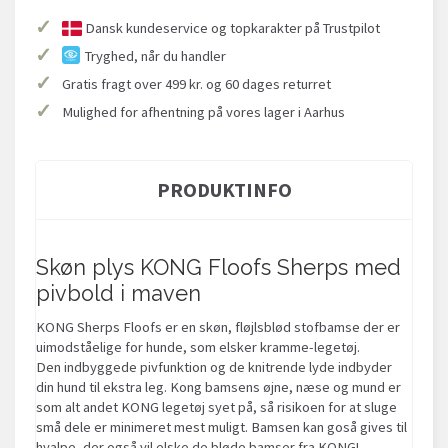
✓
Dansk kundeservice og topkarakter på Trustpilot
✓
Tryghed, når du handler
✓
Gratis fragt over 499 kr. og 60 dages returret
✓
Mulighed for afhentning på vores lager i Aarhus
PRODUKTINFO
Skøn plys KONG Floofs Sherps med
pivbold i maven
KONG Sherps Floofs er en skøn, fløjlsblød stofbamse der er
uimodståelige for hunde, som elsker kramme-legetøj.
Den indbyggede pivfunktion og de knitrende lyde indbyder
din hund til ekstra leg. Kong bamsens øjne, næse og mund er
som alt andet KONG legetøj syet på, så risikoen for at sluge
små dele er minimeret mest muligt. Bamsen kan goså gives til
hvalpe, der også vil elske de bløde bamser fra KONG!