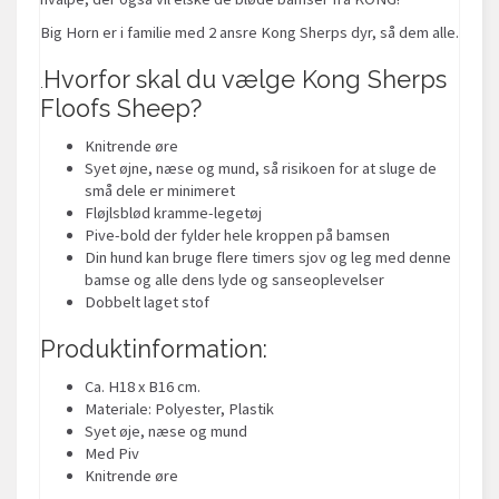
Big Horn er i familie med 2 ansre Kong Sherps dyr, så dem alle.
Hvorfor skal du vælge Kong Sherps
.
Floofs Sheep?
Knitrende øre
Syet øjne, næse og mund, så risikoen for at sluge de
små dele er minimeret
Fløjlsblød kramme-legetøj
Pive-bold der fylder hele kroppen på bamsen
Din hund kan bruge flere timers sjov og leg med denne
bamse og alle dens lyde og sanseoplevelser
Dobbelt laget stof
Produktinformation:
Ca. H18 x B16 cm.
Materiale: Polyester, Plastik
Syet øje, næse og mund
Med Piv
Knitrende øre