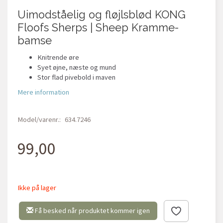
Uimodståelig og fløjlsblød KONG
Floofs Sherps | Sheep Kramme-
bamse
Knitrende øre
Syet øjne, næste og mund
Stor flad pivebold i maven
Mere information
Model/varenr.:
634.7246
99,00
Ikke på lager
Få besked når produktet kommer igen