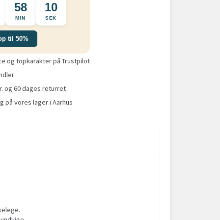
58
09
MIN
SEK
op til 50%
 og topkarakter på Trustpilot
ndler
r. og 60 dages returret
g på vores lager i Aarhus
skelege.
mundvige.