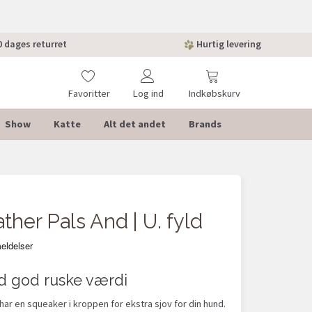
 dages returret
Hurtig levering
Favoritter
Log ind
Indkøbskurv
Show
Katte
Alt det andet
Brands
ather Pals And | U. fyld
d god ruske værdi
har en squeaker i kroppen for ekstra sjov for din hund.