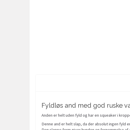
Fyldløs and med god ruske v
Anden er helt uden fyld og har en squeaker i kroppe
Denne and er helt slap, da der absolut ingen fyld e
Den slappe form giver hunden en fornemmelse af a