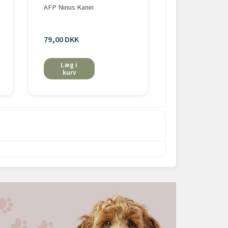
AFP Ninus Kanin
Slaskede Pelsdy
79,00 DKK
fra 45,00 DKK
Læg i
Se mere
kurv