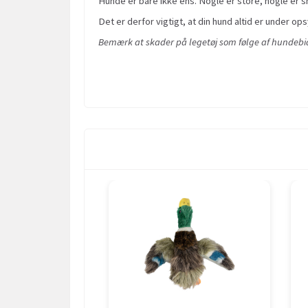
Hunde er bare ikke ens. Nogle er store, nogle er sm
Det er derfor vigtigt, at din hund altid er under ops
Bemærk at skader på legetøj som følge af hundebid 