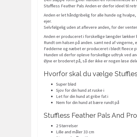
Stuffless Feather Pals Anden er derfor ideel til r
Anden er let håndgribelig for alle hunde og hvalpe, 
ejer.
Selvfølgelig uden at aflevere anden, for der venter 
Anden er produceret i forskellige længder lækker b
Rundt om halsen på anden. samt ned af vingerne, e
Fødderne og næbet er produceret i blødt fleece ply
Hunden vil derfor opleve forskellige udtryk ved a
Øjne er broderet på, så der ikke er nogen løse del
Hvorfor skal du vælge Stuffle
Super blød
Sjov for din hund at ruske i
Let for din hund at gribe fat i
Nem for din hund at bære rundt på
Stuffless Feather Pals And Pr
2 Størrelser
Lille and måler 33 cm