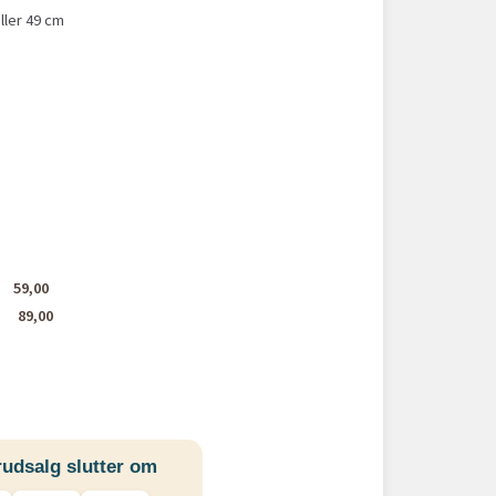
eller 49 cm
59,00
9
89,00
udsalg slutter om