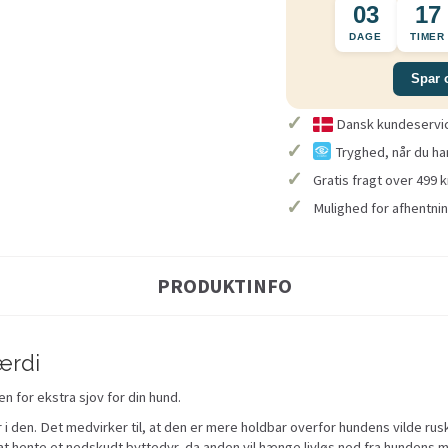
03
17
DAGE
TIMER
Spar 
✓
Dansk kundeservice
✓
Tryghed, når du ha
✓
Gratis fragt over 499 k
✓
Mulighed for afhentnin
PRODUKTINFO
ærdi
n for ekstra sjov for din hund.
r i den. Det medvirker til, at den er mere holdbar overfor hundens vilde ru
t hente et nedskudt byttedyr, da anden vil hænge livløs ned fra hundens 