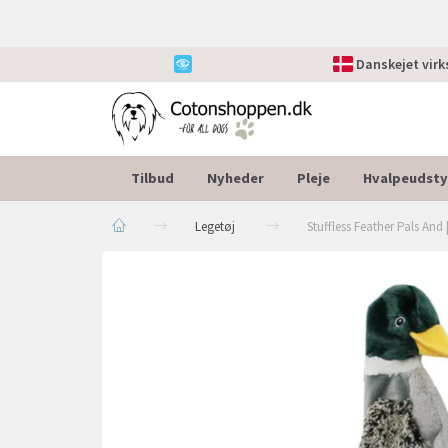
Danskejet vir
Tilbud
Nyheder
Pleje
Hvalpeudsty
Legetøj
Stuffless Feather Pals And |