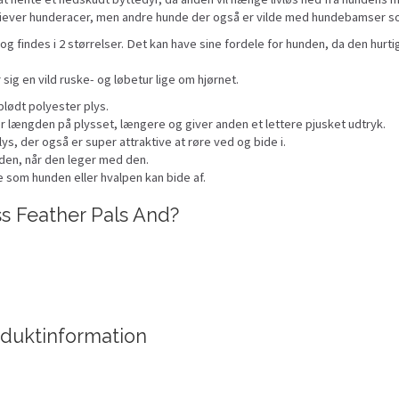
etriever hunderacer, men andre hunde der også er vilde med hundebamser som
og findes i 2 størrelser. Det kan have sine fordele for hunden, da den hurti
sig en vild ruske- og løbetur lige om hjørnet.
lødt polyester plys.
r længden på plysset, længere og giver anden et lettere pjusket udtryk.
s, der også er super attraktive at røre ved og bide i.
nden, når den leger med den.
e som hunden eller hvalpen kan bide af.
ss Feather Pals And?
oduktinformation