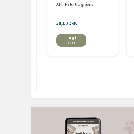
AFP Naturtro gråand
59,00 DKK
Læg i
kurv