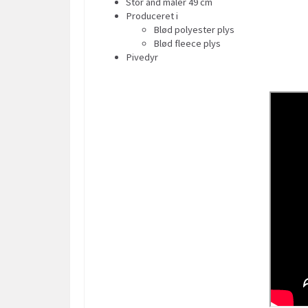
Stor and måler 49 cm
Produceret i
Blød polyester plys
Blød fleece plys
Pivedyr