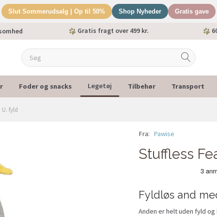
Slut Sommerudsalg | Op til 50%
Shop Nyheder
Gratis gave
Gratis fragt over 499 kr.
60
ksomhed
r
Foder og snacks
Tilbehør
Transport
Legetøj
 U. fyld
Fra:
Pawise
Stuffless Fe
Fyldløs and me
Anden er helt uden fyld og 