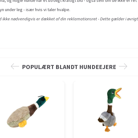
å, og nogle hunde har et utroligt kraftigt bid - også selv om de ikke er ret 
yn under leg - især hvis vi taler hvalpe.
ikke nødvendigvis er dækket af din reklamationsret - Dette gælder i øvrigt
POPULÆRT BLANDT HUNDEEJERE