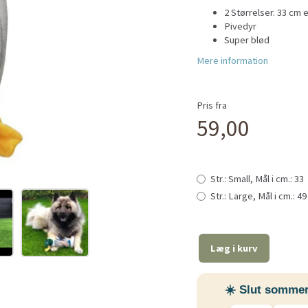
2 Størrelser. 33 cm 
Pivedyr
Super blød
Mere information
Pris fra
59,00
Str.:
Small,
Mål i cm.:
33
Str.:
Large,
Mål i cm.:
4
Læg i kurv
☀️ Slut sommer