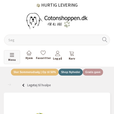
HURTIG LEVERING
GRATIS FRAGT OVER 499 KR.
60 DAGES RETURRET
Skifte navigation
Menu
Slut Sommerudsalg | Op til 50%
Shop Nyheder
Gratis gave
DANSKEJET VIRKSOMHED
Legetøj til hvalpe