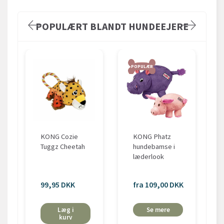
POPULÆRT BLANDT HUNDEEJERE
POPULÆR
KONG Cozie
KONG Phatz
Tuggz Cheetah
hundebamse i
læderlook
99,95 DKK
fra 109,00 DKK
Læg i
Se mere
kurv