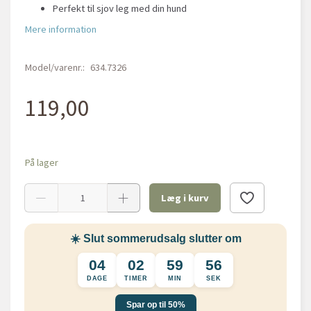
Perfekt til sjov leg med din hund
Mere information
Model/varenr.:
634.7326
119,00
På lager
Læg i kurv
☀️ Slut sommerudsalg slutter om
04
02
59
56
DAGE
TIMER
MIN
SEK
Spar op til 50%