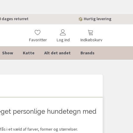
 dages returret
Hurtig levering
Favoritter
Log ind
Indkøbskurv
Show
Katte
Alt det andet
Brands
 meget personlige hundetegn med
s i et væld af farver, former og størrelser.