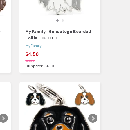
o
My Family | Hundetegn Bearded
Collie | OUTLET
MyFamily
64,50
129,00
Du sparer:
64,50