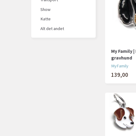
Show
Katte
Alt det andet
My Family 
gravhund
MyFamily
139,00