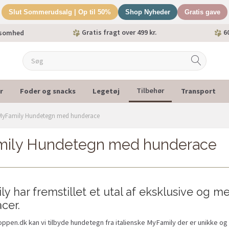
Slut Sommerudsalg | Op til 50%
Shop Nyheder
Gratis gave
Gratis fragt over 499 kr.
60
ksomhed
r
Foder og snacks
Legetøj
Transport
Tilbehør
MyFamily Hundetegn med hunderace
ily Hundetegn med hunderace
ly har fremstillet et utal af eksklusive og
cer.
pen.dk kan vi tilbyde hundetegn fra italienske MyFamily der er unikke og få