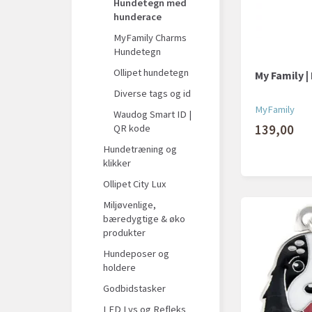
Hundetegn med
hunderace
MyFamily Charms
Hundetegn
Ollipet hundetegn
My Family 
Diverse tags og id
MyFamily
Waudog Smart ID |
139,00
QR kode
Hundetræning og
klikker
Ollipet City Lux
Miljøvenlige,
bæredygtige & øko
produkter
Hundeposer og
holdere
Godbidstasker
LED Lys og Refleks