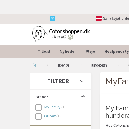
Danskejet vir
Tilbud
Nyheder
Pleje
Hvalpeudsty
Tilbehør
Hundetegn
MyFam
Skifte
FILTRER
filter
Brands
MyFamily
(
13
)
My Fami
hundera
Ollipet
(
1
)
Hos Cotonshop