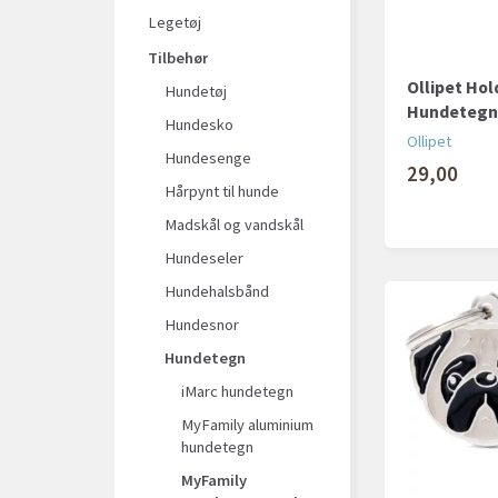
Legetøj
Tilbehør
Ollipet Hold
Hundetøj
Hundetegn
Hundesko
Ollipet
Hundesenge
29,00
Hårpynt til hunde
Madskål og vandskål
Hundeseler
Hundehalsbånd
Hundesnor
Hundetegn
iMarc hundetegn
MyFamily aluminium
hundetegn
MyFamily