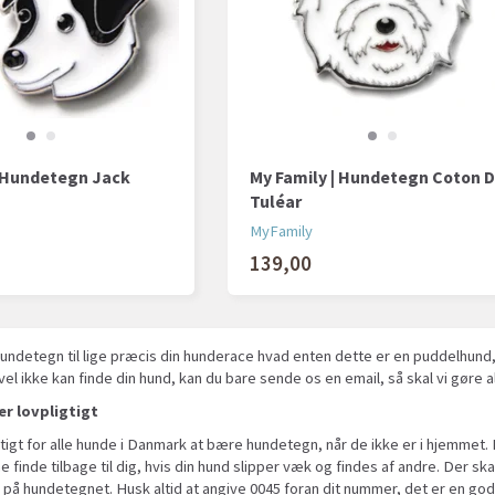
| Hundetegn Jack
My Family | Hundetegn Coton 
Tuléar
MyFamily
139,00
hundetegn til lige præcis din hunderace hvad enten dette er en puddelhund, 
vel ikke kan finde din hund, kan du bare sende os en email, så skal vi gøre al
er lovpligtigt
gtigt for alle hunde i Danmark at bære hundetegn, når de ikke er i hjemmet. 
e finde tilbage til dig, hvis din hund slipper væk og findes af andre. Der s
på hundetegnet. Husk altid at angive 0045 foran dit nummer, det er en god 