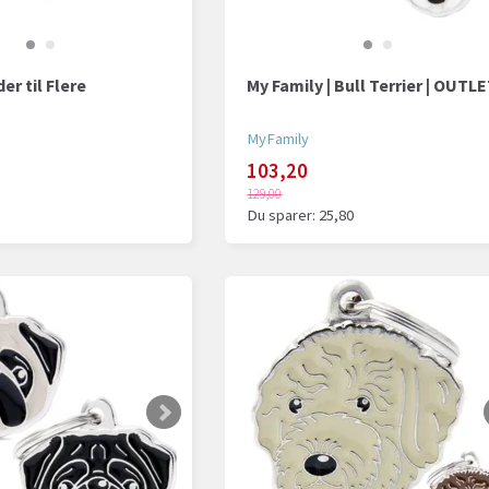
er til Flere
My Family | Bull Terrier | OUTL
MyFamily
103,20
129,00
Du sparer:
25,80