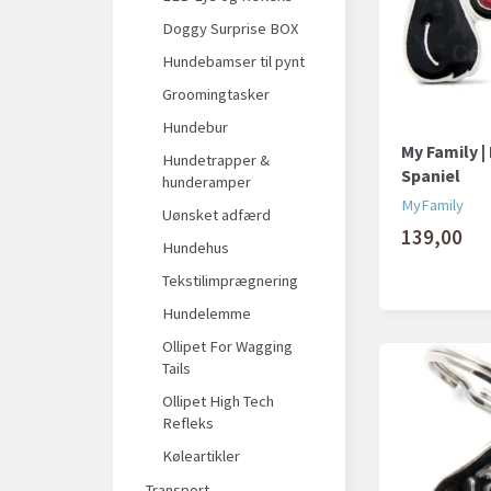
Doggy Surprise BOX
Hundebamser til pynt
Groomingtasker
Hundebur
My Family 
Hundetrapper &
Spaniel
hunderamper
MyFamily
Uønsket adfærd
139,00
Hundehus
Tekstilimprægnering
Hundelemme
Ollipet For Wagging
Tails
Ollipet High Tech
Refleks
Køleartikler
Transport