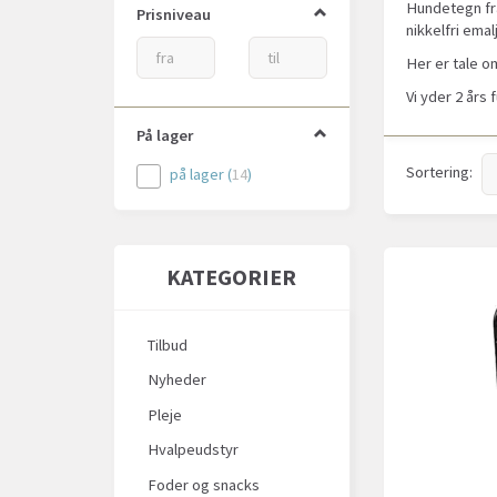
Hundetegn fra
Prisniveau
nikkelfri emal
Her er tale o
Vi yder 2 års 
På lager
Sortering:
på lager
(
14
)
KATEGORIER
Tilbud
Nyheder
Pleje
Hvalpeudstyr
Foder og snacks