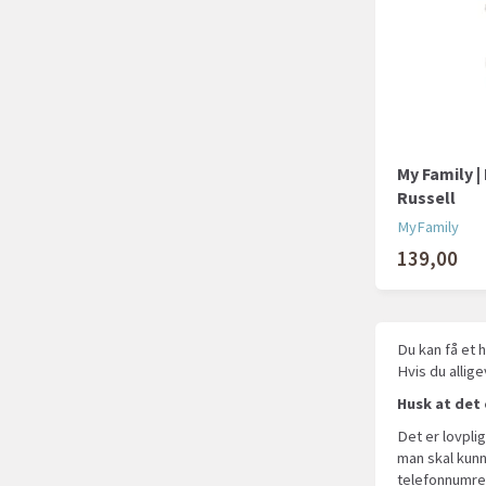
My Family 
Russell
MyFamily
139,00
Du kan få et 
Hvis du allige
Husk at det 
Det er lovpli
man skal kunn
telefonnumre 