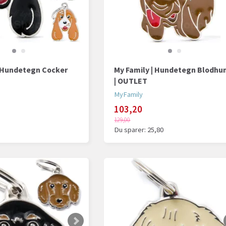
| Hundetegn Cocker
My Family | Hundetegn Blodhu
| OUTLET
MyFamily
103,20
129,00
Du sparer:
25,80