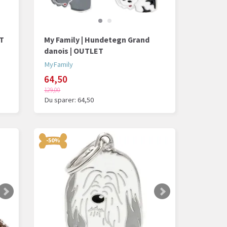
ET
My Family | Hundetegn Grand
danois | OUTLET
MyFamily
64,50
129,00
Du sparer:
64,50
-50%