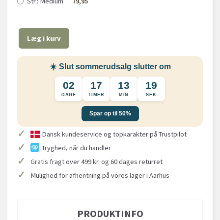
Str.:
Medium
79,95
Læg i kurv
☀️ Slut sommerudsalg slutter om
02
17
13
19
DAGE
TIMER
MIN
SEK
Spar op til 50%
✓
Dansk kundeservice og topkarakter på Trustpilot
✓
Tryghed, når du handler
✓
Gratis fragt over 499 kr. og 60 dages returret
✓
Mulighed for afhentning på vores lager i Aarhus
PRODUKTINFO