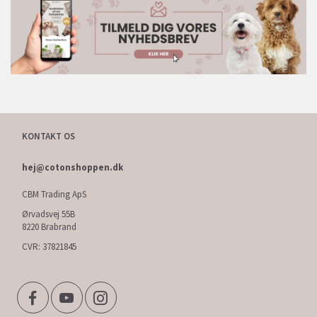
KONTAKT OS
hej@cotonshoppen.dk
CBM Trading ApS
Ørvadsvej 55B
8220 Brabrand
CVR: 37821845