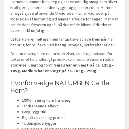
Hornene kommer fra kvæg og har en naturlig smag som bliver
kraftigere jo mere hunden tygger og gnasker i dem. Hornene
er også sjove at anvende til vådfoder - smør vådfoder på
indersiden af hornet og lad hunden arbejde for sagen. Man kan
smide den i fryseren også, på den måde bliver vådfoderet
svære at få ud/af igen.
Cattle Horn er helt igennem fantastiske at hive frem når man
har brug for ro, f.eks. ved besøg, arbejde, nytårsaftener osv.
De store kvæg horn er i to størrelser, small og medium. Da
dette er et helt naturligt produkt kan hornene variere i både
størrelse, vægt og form.
Small har en vægt på ca. 125g -
185g. Medium har en vægt på ca. 185g - 290g
Hvorfor vælge NATURBEN Cattle
Horn?
100% naturlig horn fra kvæg
Tandrensende effekt
Lang tyggetid
Rig på calcium og protein
Til den glade tygger
Gnaveben til alle hunderacer og størrelser