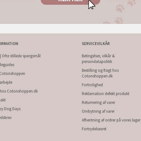
ORMATION
SERVICEVILKÅR
| Ofte stillede spørgsmål
Betingelser, vilkår &
persondatapolitik
deguides
Bestilling og fragt hos
Cotonshoppen
Cotonshoppen.dk
arbejde
Fortrolighed
 hos Cotonshoppen.dk
Reklamation defekt produkt
akt
Returnering af varer
py Dog Days
Ombytning af varer
dsbrev
Afhentning af ordrer på vores lager
Fortrydelsesret