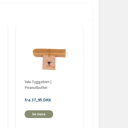
POPULÆR
Yaki Tyggeben |
Himalaya Yak Ty
Peanutbutter
100% Naturlig
fra 37,95 DKK
fra 24,95 DKK
Se mere
Se mere