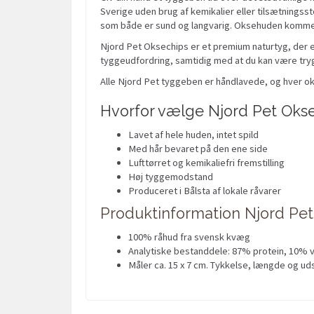
Sverige uden brug af kemikalier eller tilsætningss
som både er sund og langvarig. Oksehuden kommer f
Njord Pet Oksechips er et premium naturtyg, der er
tyggeudfordring, samtidig med at du kan være tryg
Alle Njord Pet tyggeben er håndlavede, og hver ok
Hvorfor vælge Njord Pet Oksec
Lavet af hele huden, intet spild
Med hår bevaret på den ene side
Lufttørret og kemikaliefri fremstilling
Høj tyggemodstand
Produceret i Bålsta af lokale råvarer
Produktinformation Njord Pet
100% råhud fra svensk kvæg
Analytiske bestanddele: 87% protein, 10% va
Måler ca. 15 x 7 cm. Tykkelse, længde og u