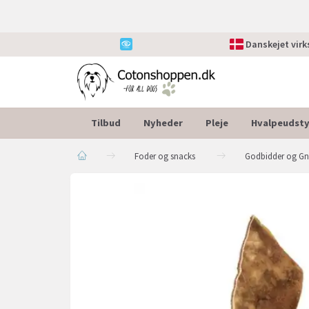
Danskejet vir
Tilbud
Nyheder
Pleje
Hvalpeudsty
Foder og snacks
Godbidder og G