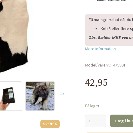
Få mængderabat når du k
Køb 3 eller flere 
Obs. Gælder IKKE ved 
Mere information
Model/varenr.:
479901
42,95
På lager
Læg i ku
SVENSK