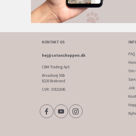
KONTAKT OS
INF
FAQ 
hej@cotonshoppen.dk
Hun
CBM Trading ApS
Om 
Ørvadsvej 55B
Sam
8220 Brabrand
Job
CVR: 37821845
Kont
Hap
Nyhe