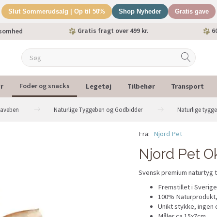
Slut Sommerudsalg | Op til 50%
Shop Nyheder
Gratis gave
Gratis fragt over 499 kr.
60
ksomhed
r
Legetøj
Tilbehør
Transport
Foder og snacks
naveben
Naturlige Tyggeben og Godbidder
Naturlige tygg
Fra:
Njord Pet
Njord Pet Ok
Svensk premium naturtyg ti
Fremstillet i Sverig
100% Naturprodukt, 
Unikt stykke, ingen 
Måler ca.15x7cm