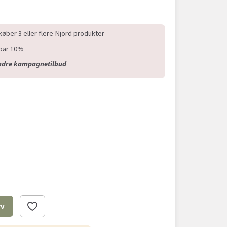
øber 3 eller flere Njord produkter
spar 10%
andre kampagnetilbud
rv