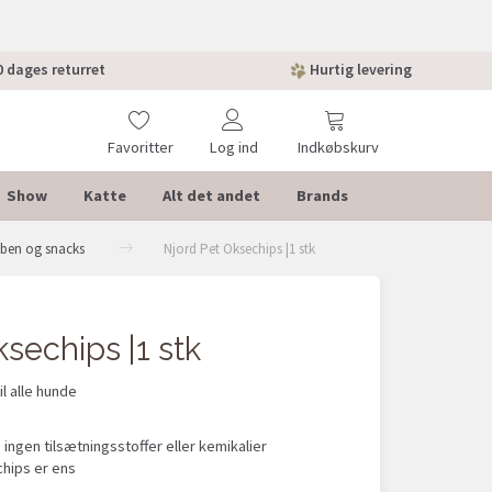
 dages returret
Hurtig levering
Favoritter
Log ind
Indkøbskurv
Show
Katte
Alt det andet
Brands
eben og snacks
Njord Pet Oksechips |1 stk
sechips |1 stk
l alle hunde
e
ingen tilsætningsstoffer eller kemikalier
chips er ens