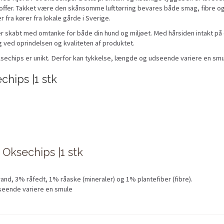
toffer. Takket være den skånsomme lufttørring bevares både smag, fibre og
ra kører fra lokale gårde i Sverige.
 skabt med omtanke for både din hund og miljøet. Med hårsiden intakt på d
 ved oprindelsen og kvaliteten af produktet.
sechips er unikt. Derfor kan tykkelse, længde og udseende variere en smu
hips |1 stk
 Oksechips |1 stk
nd, 3% råfedt, 1% råaske (mineraler) og 1% plantefiber (fibre).
dseende variere en smule