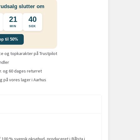
udsalg slutter om
21
39
MIN
SEK
op til 50%
 og topkarakter på Trustpilot
ndler
r. og 60 dages returret
g på vores lager i Aarhus
 100 % svensk oksehud, produceret i Bålsta i