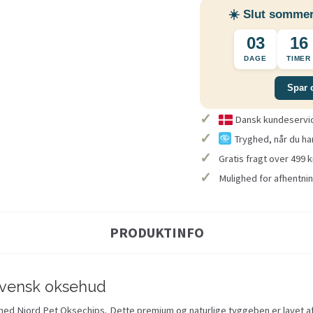
☀️ Slut sommer
03
16
DAGE
TIMER
Spar 
✓
Dansk kundeservice
✓
Tryghed, når du ha
✓
Gratis fragt over 499 k
✓
Mulighed for afhentnin
PRODUKTINFO
svensk oksehud
 med Njord Pet Oksechips
.
Dette premium og naturlige tyggeben er lavet af