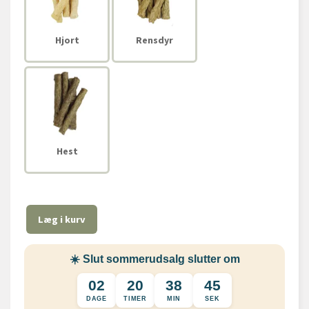
Hjort
Rensdyr
Hest
Læg i kurv
☀️ Slut sommerudsalg slutter om
02
20
38
44
DAGE
TIMER
MIN
SEK