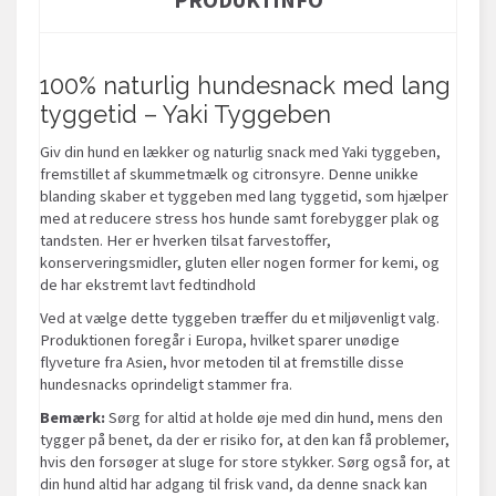
100% naturlig hundesnack med lang
tyggetid – Yaki Tyggeben
Giv din hund en lækker og naturlig snack med Yaki tyggeben,
fremstillet af skummetmælk og citronsyre. Denne unikke
blanding skaber et tyggeben med lang tyggetid, som hjælper
med at reducere stress hos hunde samt forebygger plak og
tandsten. Her er hverken tilsat farvestoffer,
konserveringsmidler, gluten eller nogen former for kemi, og
de har ekstremt lavt fedtindhold
Ved at vælge dette tyggeben træffer du et miljøvenligt valg.
Produktionen foregår i Europa, hvilket sparer unødige
flyveture fra Asien, hvor metoden til at fremstille disse
hundesnacks oprindeligt stammer fra.
Bemærk:
Sørg for altid at holde øje med din hund, mens den
tygger på benet, da der er risiko for, at den kan få problemer,
hvis den forsøger at sluge for store stykker. Sørg også for, at
din hund altid har adgang til frisk vand, da denne snack kan