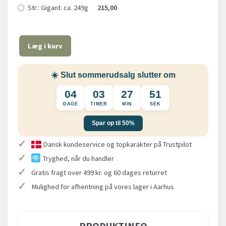
Str.:
Gigant: ca. 249g
215,00
Læg i kurv
☀️ Slut sommerudsalg slutter om
04
03
27
51
DAGE
TIMER
MIN
SEK
Spar op til 50%
✓
Dansk kundeservice og topkarakter på Trustpilot
✓
Tryghed, når du handler
✓
Gratis fragt over 499 kr. og 60 dages returret
✓
Mulighed for afhentning på vores lager i Aarhus
PRODUKTINFO