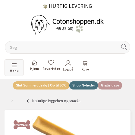
HURTIG LEVERING
GRATIS FRAGT OVER 499 KR.
60 DAGES RETURRET
Skifte navigation
Menu
Slut Sommerudsalg | Op til 50%
Shop Nyheder
Gratis gave
DANSKEJET VIRKSOMHED
Naturlige tyggeben og snacks
POPULÆR