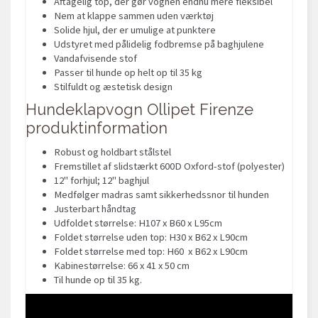
Aftagelig top, der gør vognen endnu mere fleksibel
Nem at klappe sammen uden værktøj
Solide hjul, der er umulige at punktere
Udstyret med pålidelig fodbremse på baghjulene
Vandafvisende stof
Passer til hunde op helt op til 35 kg
Stilfuldt og æstetisk design
Hundeklapvogn Ollipet Firenze
produktinformation
Robust og holdbart stålstel
Fremstillet af slidstærkt 600D Oxford-stof (polyester)
12" forhjul; 12" baghjul
Medfølger madras samt sikkerhedssnor til hunden
Justerbart håndtag
Udfoldet størrelse: H107 x B60 x L95cm
Foldet størrelse uden top: H30 x B62 x L90cm
Foldet størrelse med top: H60 x B62 x L90cm
Kabinestørrelse: 66 x 41 x 50 cm
Til hunde op til 35 kg.