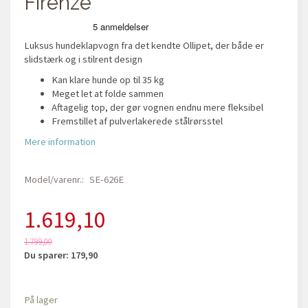
Firenze
Luksus hundeklapvogn fra det kendte Ollipet, der både er
slidstærk og i stilrent design
Kan klare hunde op til 35 kg
Meget let at folde sammen
Aftagelig top, der gør vognen endnu mere fleksibel
Fremstillet af pulverlakerede stålrørsstel
Mere information
Model/varenr.:
SE-626E
1.619,10
1.799,00
Du sparer:
179,90
På lager