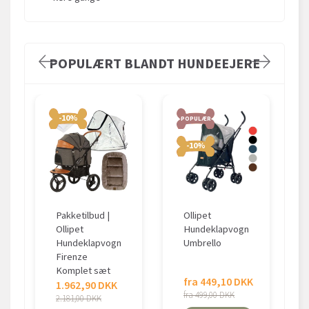
POPULÆRT BLANDT HUNDEEJERE
-10%
POPULÆR
-10%
Pakketilbud |
Ollipet
Ollipet
Hundeklapvogn
Hundeklapvogn
Umbrello
Firenze
Komplet sæt
fra 449,10 DKK
1.962,90 DKK
fra 499,00 DKK
2.181,00 DKK