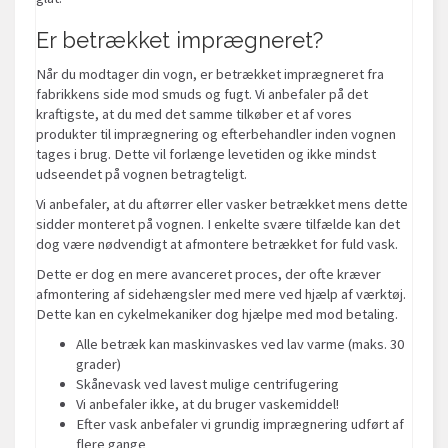
Er betrækket imprægneret?
Når du modtager din vogn, er betrækket imprægneret fra
fabrikkens side mod smuds og fugt. Vi anbefaler på det
kraftigste, at du med det samme tilkøber et af vores
produkter til imprægnering og efterbehandler inden vognen
tages i brug. Dette vil forlænge levetiden og ikke mindst
udseendet på vognen betragteligt.
Vi anbefaler, at du aftørrer eller vasker betrækket mens dette
sidder monteret på vognen. I enkelte svære tilfælde kan det
dog være nødvendigt at afmontere betrækket for fuld vask.
Dette er dog en mere avanceret proces, der ofte kræver
afmontering af sidehængsler med mere ved hjælp af værktøj.
Dette kan en cykelmekaniker dog hjælpe med mod betaling.
Alle betræk kan maskinvaskes ved lav varme (maks. 30
grader)
Skånevask ved lavest mulige centrifugering
Vi anbefaler ikke, at du bruger vaskemiddel!
Efter vask anbefaler vi grundig imprægnering udført af
flere gange