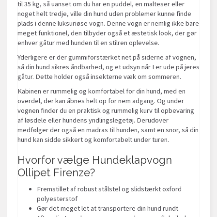
til 35 kg, så uanset om du har en puddel, en malteser eller
noget helt tredje, ville din hund uden problemer kunne finde
plads i denne luksuriøse vogn. Denne vogn er nemlig ikke bare
meget funktionel, den tilbyder også et æstetisk look, der gør
enhver gåtur med hunden til en stilren oplevelse.
Yderligere er der gummiforstærket net på siderne af vognen,
så din hund sikres åndbarhed, og et udsyn når I er ude på jeres
gåtur. Dette holder også insekterne væk om sommeren.
Kabinen er rummelig og komfortabel for din hund, med en
overdel, der kan åbnes helt op for nem adgang. Og under
vognen finder du en praktisk og rummelig kurv til opbevaring
af løsdele eller hundens yndlingslegetøj. Derudover
medfølger der også en madras til hunden, samt en snor, så din
hund kan sidde sikkert og komfortabelt under turen.
Hvorfor vælge Hundeklapvogn
Ollipet Firenze?
Fremstillet af robust stålstel og slidstærkt oxford
polyesterstof
Gør det meget let at transportere din hund rundt