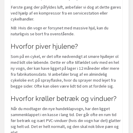
Første gang der påfyldes luft, anbefaler vi dog at dette gøres
ved hjælp af en kompressor fra en servicestation eller
cykelhandler.
NB: Hvis din vogn er forsynet med massive hjul, kan du
naturligvis se bort fra ovenstående.
Hvorfor piver hjulene?
Som på en cykel, er det ofte nødvendigt at smøre hjullejer ol
med lidt olie løbende. Dette er ofte tilfældet selv med en hel
ny vogn, der kan have ligget på lager i 12 måneder eller mere
fra fabrikationsdato. Vi anbefaler brug af en almindelig
cykelolie evt. på sprayflaske, hvor du sprayer mod lejet fra
begge sider. Ofte kan olien være lidt tid om at fordele sig.
Hvorfor krøller betræk og vinduer?
Når du modtager din nye hundeklapvogn, har den ligget
sammenklappet i en kasse i lang tid. Der går ofte en rum tid
før betræk og isæt PVC-vinduer (hvis din vogn har det) glatter
sig helt ud. Det er helt normalt, og den skal nok blive pæn og
glat.