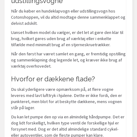
udstillingsvogne
Når du køber en hundeklapvogn eller udstillingsvogn hos
Cotonshoppen, vil du altid modtage denne sammenklappet og
delvist adskilt.
Uanset hvilken model du vælger, er det let at gøre den klar til
brug, hvilket gøres uden brug af værktøj eller i enkelte
tilfælde med minimalt brug af en stjerneskruetrækker.
Når den først har været samlet en gang, er fremtidig opstilling
og sammenklapning dog legende let, og kræver ikke brug af
værktøj overhovedet.
Hvorfor er dækkene flade?
Du skal yderligere være opmærksom på, at flere vogne
leveres med lavt lufttryk i hjulene. Dette er ikke fordi, den er
punkteret, men blot for at beskytte dækkene, mens vognen
står på lager.
Du kan let pumpe den op via en almindelig håndpumpe. Det er
dog lidt forskelligt, hvilken type ventil de forskellige hjul er
forsynet med. Dog er det altid almindelige standard cykel-
eller autoventiler, som de fleste pumper kan klare.