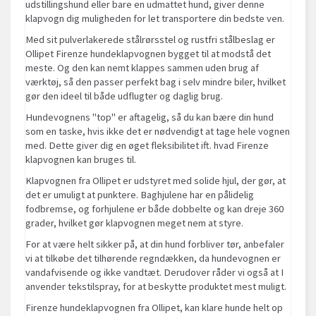
udstillingshund eller bare en udmattet hund, giver denne
klapvogn dig muligheden for let transportere din bedste ven.
Med sit pulverlakerede stålrørsstel og rustfri stålbeslag er
Ollipet Firenze hundeklapvognen bygget til at modstå det
meste. Og den kan nemt klappes sammen uden brug af
værktøj, så den passer perfekt bag i selv mindre biler, hvilket
gør den ideel til både udflugter og daglig brug.
Hundevognens "top" er aftagelig, så du kan bære din hund
som en taske, hvis ikke det er nødvendigt at tage hele vognen
med. Dette giver dig en øget fleksibilitet ift. hvad Firenze
klapvognen kan bruges til.
Klapvognen fra Ollipet er udstyret med solide hjul, der gør, at
det er umuligt at punktere. Baghjulene har en pålidelig
fodbremse, og forhjulene er både dobbelte og kan dreje 360
grader, hvilket gør klapvognen meget nem at styre.
For at være helt sikker på, at din hund forbliver tør, anbefaler
vi at tilkøbe det tilhørende regndækken, da hundevognen er
vandafvisende og ikke vandtæt. Derudover råder vi også at I
anvender tekstilspray, for at beskytte produktet mest muligt.
Firenze hundeklapvognen fra Ollipet, kan klare hunde helt op