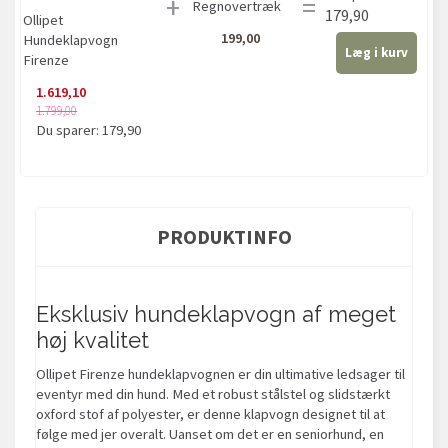
+
=
Regnovertræk
179,90
Ollipet
199,00
Hundeklapvogn
Læg i kurv
Firenze
1.619,10
1.799,00
Du sparer:
179,90
PRODUKTINFO
Eksklusiv hundeklapvogn af meget
høj kvalitet
Ollipet Firenze hundeklapvognen er din ultimative ledsager til
eventyr med din hund. Med et robust stålstel og slidstærkt
oxford stof af polyester, er denne klapvogn designet til at
følge med jer overalt. Uanset om det er en seniorhund, en