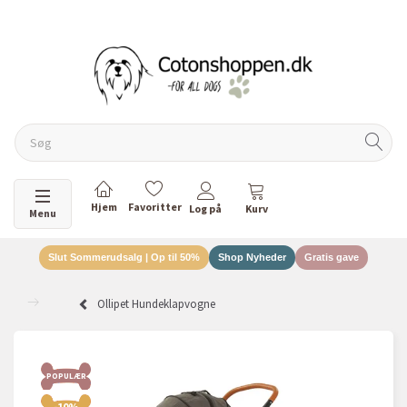
DANSKEJET VIRKSOMHED
Skifte navigation
Menu
Slut Sommerudsalg | Op til 50%
Shop Nyheder
Gratis gave
Ollipet Hundeklapvogne
POPULÆR
-10%