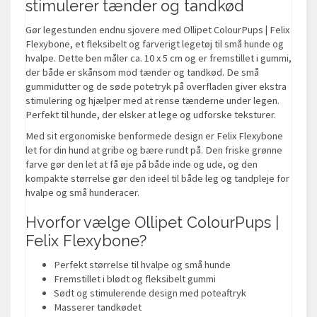
stimulerer tænder og tandkød
Gør legestunden endnu sjovere med Ollipet ColourPups
|
Felix
Flexybone, et fleksibelt og farverigt legetøj til små hunde og
hvalpe. Dette ben måler ca. 10 x 5 cm og er fremstillet i gummi,
der både er skånsom mod tænder og tandkød. De små
gummidutter og de søde potetryk på overfladen giver ekstra
stimulering og hjælper med at rense tænderne under legen.
Perfekt til hunde, der elsker at lege og udforske teksturer.
Med sit ergonomiske benformede design er Felix Flexybone
let for din hund at gribe og bære rundt på. Den friske grønne
farve gør den let at få øje på både inde og ude, og den
kompakte størrelse gør den ideel til både leg og tandpleje for
hvalpe og små hunderacer.
Hvorfor vælge Ollipet ColourPups |
Felix Flexybone?
Perfekt størrelse til hvalpe og små hunde
Fremstillet i blødt og fleksibelt gummi
Sødt og stimulerende design med poteaftryk
Masserer tandkødet