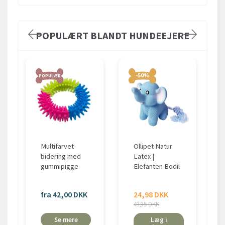
POPULÆRT BLANDT HUNDEEJERE
-50%
POPULÆR
Multifarvet
Ollipet Natur
bidering med
Latex |
gummipigge
Elefanten Bodil
fra 42,00 DKK
24,98 DKK
49,95 DKK
Se mere
Læg i