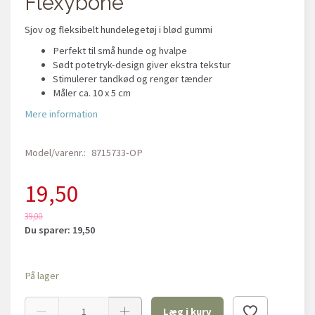
Flexybone
Sjov og fleksibelt hundelegetøj i blød gummi
Perfekt til små hunde og hvalpe
Sødt potetryk-design giver ekstra tekstur
Stimulerer tandkød og rengør tænder
Måler ca. 10 x 5 cm
Mere information
Model/varenr.:
8715733-OP
19,50
39,00
Du sparer:
19,50
På lager
Læg i kurv