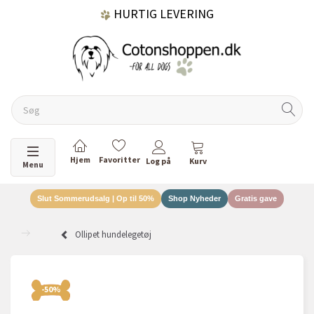
HURTIG LEVERING
GRATIS FRAGT OVER 499 KR.
60 DAGES RETURRET
Skifte navigation
Menu
Slut Sommerudsalg | Op til 50%
Shop Nyheder
Gratis gave
DANSKEJET VIRKSOMHED
Ollipet hundelegetøj
-50%
-