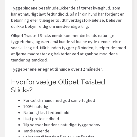
Tyggepindene består udelukkende af tørret kvæghud, som
har et naturligt lavt fedtindhold. Så når din hund har fortjent en
belønning eller trænger til lidt hverdagsforkælelse, behøver
du ikke bekymre dig om unødvendige ting.
Ollipet Twisted Sticks imødekommer din hunds naturlige
tyggebehov, og især små hunde vil kunne nyde denne lækre
snack i lang tid. Når hunden tygger på pinden, hjælper det med
at fjerne madrester og bakterier ved at gnubbe mod dens
tænder og tandkød.
Tyggebenene er egnet til hunde over 12 måneder.
Hvorfor vælge Ollipet Twisted
Sticks?
Forkæl din hund med god samvittighed
100% naturlig
Naturligt lavt fedtindhold
Højt proteinindhold
Tilgodeser hundens naturlige tyggebehov
Tandrensende
Velegnet til hunde på over 12 måneder