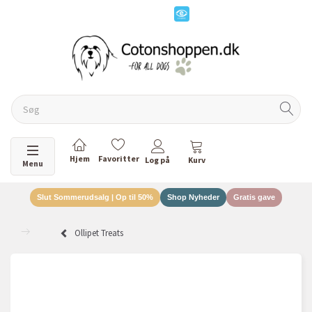
Skifte navigation
Menu
Slut Sommerudsalg | Op til 50%
Shop Nyheder
Gratis gave
Ollipet Treats