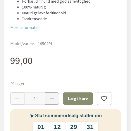
Forkæl din hund med god samvittighed
100% naturlig
Naturligt lavt fedtindhold
Tandrensende
Mere information
Model/varenr.:
19502PL
99,00
På lager
Læg i kurv
☀️ Slut sommerudsalg slutter om
01
12
29
31