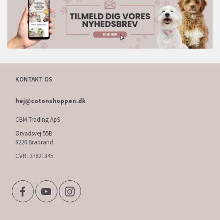
KONTAKT OS
hej@cotonshoppen.dk
CBM Trading ApS
Ørvadsvej 55B
8220 Brabrand
CVR: 37821845