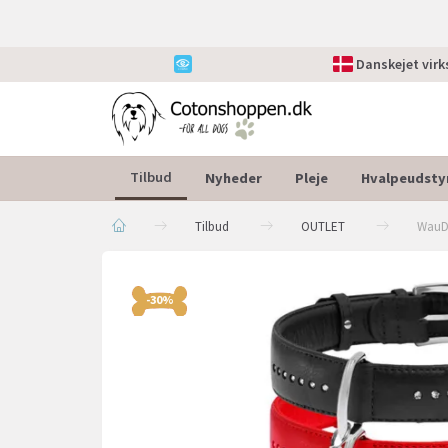
Danskejet vir
Nyheder
Pleje
Hvalpeudsty
Tilbud
Tilbud
OUTLET
WauD
-30%