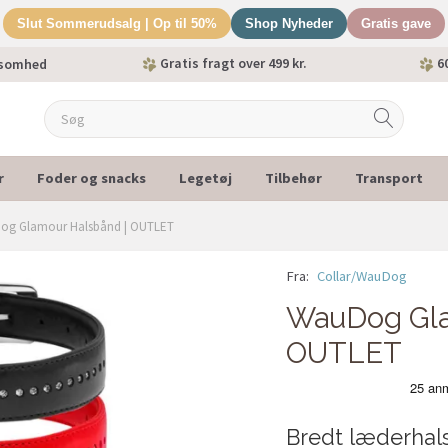
Slut Sommerudsalg | Op til 50%
Shop Nyheder
Gratis gave
Gratis fragt over 499 kr.
60
ksomhed
r
Foder og snacks
Legetøj
Tilbehør
Transport
og Glamour Halsbånd | OUTLET
Fra:
Collar/WauDog
-30%
WauDog Gla
OUTLET
Bredt læderhals