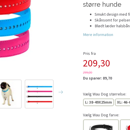
større hunde
Smukt design med fin
Skånsomt for pelse
Blødt læder halsbån
Mere information
Pris fra
209,30
299,00
Du sparer:
89,70
Vælg
Wau Dog størrelse:
L: 38-49X25mm
XL: 46
Vælg
Wau Dog farve: