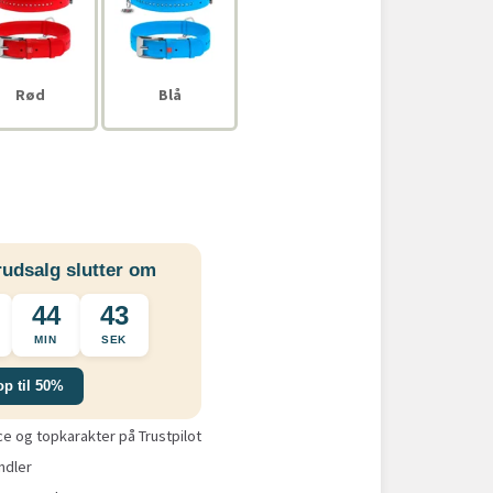
Rød
Blå
udsalg slutter om
44
42
MIN
SEK
op til 50%
 og topkarakter på Trustpilot
ndler