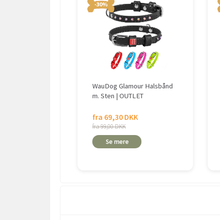
-30%
WauDog Glamour Halsbånd
m. Sten | OUTLET
fra 69,30 DKK
fra 99,00 DKK
Se mere