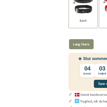
Sort
Læg i kurv
☀️ Slut sommer
04
03
DAGE
TIMER
Spar 
✓
Dansk kundeservice
✓
Tryghed, når du ha