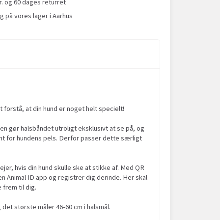
r. og 60 dages returret
g på vores lager i Aarhus
orstå, at din hund er noget helt specielt!
en gør halsbåndet utroligt eksklusivt at se på, og
t for hundens pels. Derfor passer dette særligt
er, hvis din hund skulle ske at stikke af. Med QR
en Animal ID app og registrer dig derinde. Her skal
frem til dig.
 det største måler 46-60 cm i halsmål.