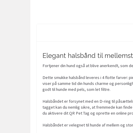
Elegant halsbånd til mellems
Fortjener din hund også at blive anerkendt, som d
Dette smukke halsbånd leveres i 4 flotte farver: pi
viser på samme tid din hunds charme og personligh
godt til hunde med pels, som let filtre.
Halsbåndet er forsynet med en D-ring til påsættels
tagget kan du nemlig sikre, at fremmede kan finde f
du aktivere dit QR Pet Tag og oprette en online pro
Halsbåndet er velegnet til hunde af mellem og stor