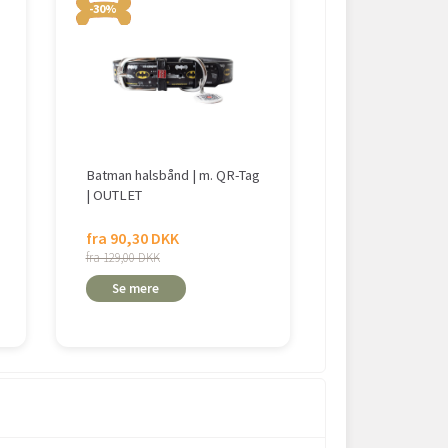
-30%
Batman halsbånd | m. QR-Tag
Walk'it Læder/
| OUTLET
halsbånd
fra 90,30 DKK
fra 169,00 DK
fra 129,00 DKK
Se mere
Se mere