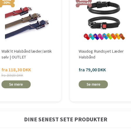
-30%
POPULÆR
Walk'it Halsbånd læder/antik
Waudog Rundsyet Læder
sølv | OUTLET
Halsbånd
fra 118,30 DKK
fra 79,00 DKK
fra 169,00 DKK
Se mere
Se mere
DINE SENEST SETE PRODUKTER