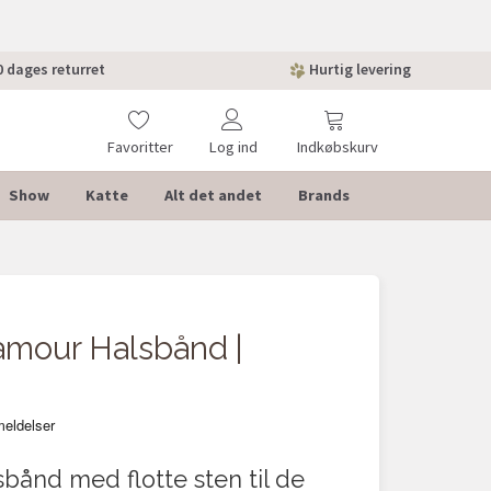
 dages returret
Hurtig levering
Favoritter
Log ind
Indkøbskurv
Show
Katte
Alt det andet
Brands
-30%
mour Halsbånd |
bånd med flotte sten til de