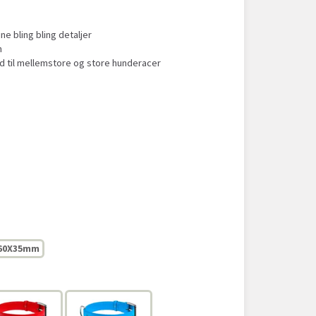
e bling bling detaljer
n
d til mellemstore og store hunderacer
-60X35mm