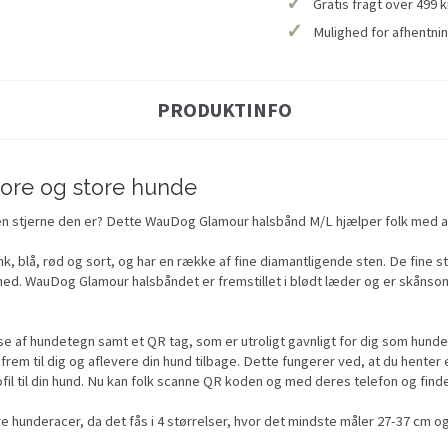
✓
Gratis fragt over 499 k
✓
Mulighed for afhentnin
PRODUKTINFO
tore og store hunde
en stjerne den er? Dette WauDog Glamour halsbånd M/L hjælper folk med at f
nk, blå, rød og sort, og har en række af fine diamantligende sten. De fine st
ed. WauDog Glamour halsbåndet er fremstillet i blødt læder og er skånsom
e af hundetegn samt et QR tag, som er utroligt gavnligt for dig som hundeej
rem til dig og aflevere din hund tilbage. Dette fungerer ved, at du henter 
fil til din hund. Nu kan folk scanne QR koden og med deres telefon og finde 
e hunderacer, da det fås i 4 størrelser, hvor det mindste måler 27-37 cm og