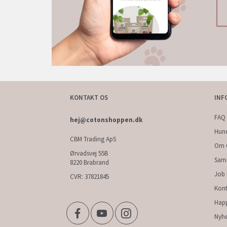
KONTAKT OS
INF
FAQ 
hej@cotonshoppen.dk
Hun
CBM Trading ApS
Om 
Ørvadsvej 55B
Sam
8220 Brabrand
Job
CVR: 37821845
Kont
Hap
Nyhe