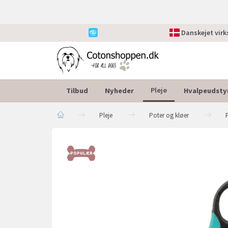
Danskejet vir
Tilbud
Nyheder
Hvalpeudsty
Pleje
Pleje
Poter og kløer
POPULÆR