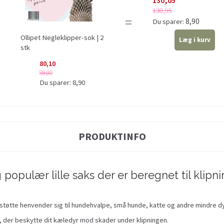
138,95
=
8,90
Du sparer:
Ollipet Negleklipper-sok | 2
Læg i kurv
stk
80,10
89,00
Du sparer:
8,90
PRODUKTINFO
 populær lille saks der er beregnet til klip
erstøtte henvender sig til hundehvalpe, små hunde, katte og andre mindre dy
, der beskytte dit kæledyr mod skader under klipningen.