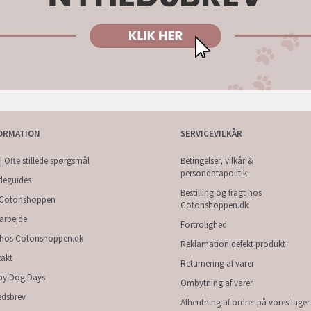
ORMATION
SERVICEVILKÅR
| Ofte stillede spørgsmål
Betingelser, vilkår &
persondatapolitik
deguides
Bestilling og fragt hos
Cotonshoppen
Cotonshoppen.dk
arbejde
Fortrolighed
 hos Cotonshoppen.dk
Reklamation defekt produkt
akt
Returnering af varer
py Dog Days
Ombytning af varer
dsbrev
Afhentning af ordrer på vores lager