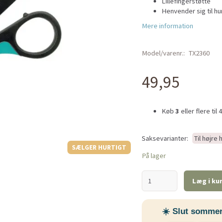
Lillefingerstøtte
Henvender sig til h
Mere information
Model/varenr.:
TX2360
49,95
Køb
3
eller flere til
Saksevarianter:
Til højre
SÆLGER HURTIGT
På lager
Læg i ku
☀️ Slut sommer