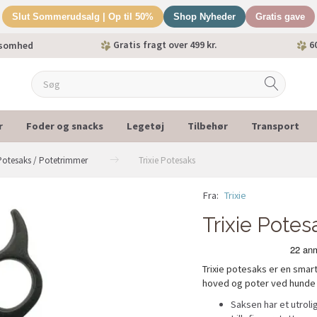
Slut Sommerudsalg | Op til 50%
Shop Nyheder
Gratis gave
Gratis fragt over 499 kr.
60
ksomhed
r
Foder og snacks
Legetøj
Tilbehør
Transport
Potesaks / Potetrimmer
Trixie Potesaks
Fra:
Trixie
Trixie Potes
Trixie potesaks er en smart 
hoved og poter ved hunde 
Saksen har et utroli