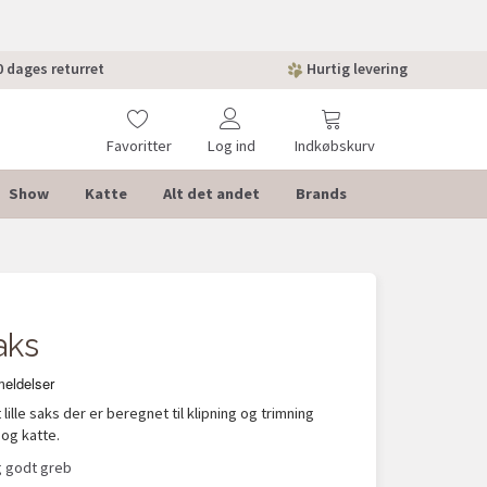
 dages returret
Hurtig levering
Favoritter
Log ind
Indkøbskurv
Show
Katte
Alt det andet
Brands
aks
lille saks der er beregnet til klipning og trimning
og katte.
g godt greb