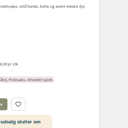
undehvalpe, små hunde, katte og andre mindre dyr.
46,50
pr stk.
 hånd, Potesaks, Afrundet spids
rv
udsalg slutter om