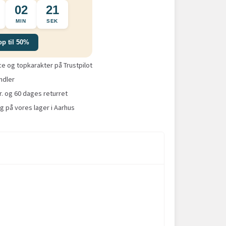
02
20
MIN
SEK
op til 50%
 og topkarakter på Trustpilot
ndler
r. og 60 dages returret
g på vores lager i Aarhus