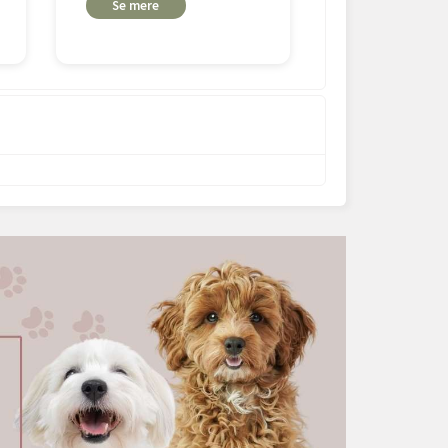
Se mere
Læg i
kurv