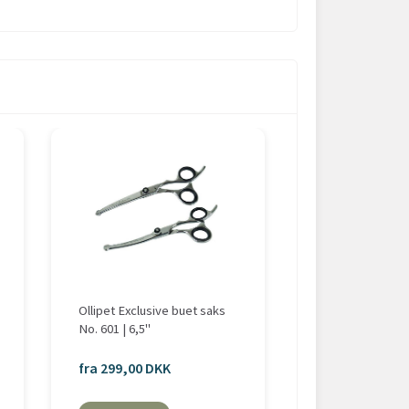
Ollipet Exclusive buet saks
KW SMART Pote
No. 601 | 6,5"
fra 299,00 DKK
119,95 DKK