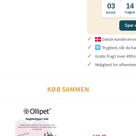
03
14
DAGE
TIMER
Spar 
✓
Dansk kundeservice
✓
Tryghed, når du ha
✓
Gratis fragt over 499 k
✓
Mulighed for afhentnin
KØB SAMMEN
130,05