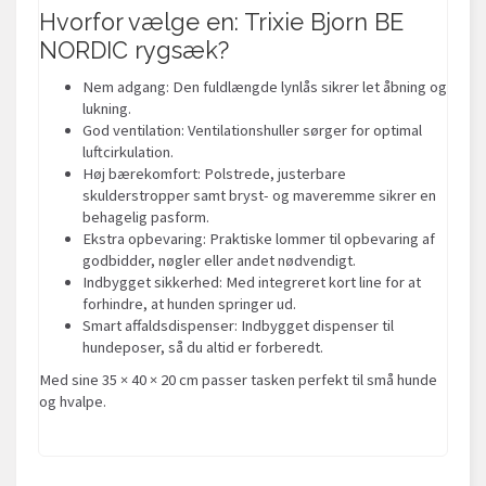
Hvorfor vælge en: Trixie Bjorn BE
NORDIC rygsæk?
Nem adgang: Den fuldlængde lynlås sikrer let åbning og
lukning.
God ventilation: Ventilationshuller sørger for optimal
luftcirkulation.
Høj bærekomfort: Polstrede, justerbare
skulderstropper samt bryst- og maveremme sikrer en
behagelig pasform.
Ekstra opbevaring: Praktiske lommer til opbevaring af
godbidder, nøgler eller andet nødvendigt.
Indbygget sikkerhed: Med integreret kort line for at
forhindre, at hunden springer ud.
Smart affaldsdispenser: Indbygget dispenser til
hundeposer, så du altid er forberedt.
Med sine 35 × 40 × 20 cm passer tasken perfekt til små hunde
og hvalpe.