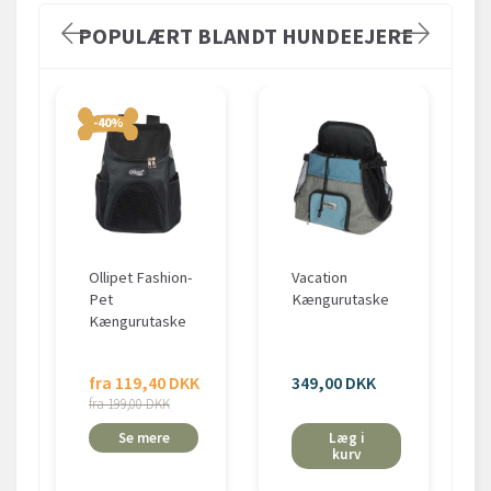
POPULÆRT BLANDT HUNDEEJERE
-40%
Ollipet Fashion-
Vacation
Pet
Kængurutaske
Kængurutaske
fra 119,40 DKK
349,00 DKK
fra 199,00 DKK
Se mere
Læg i
kurv