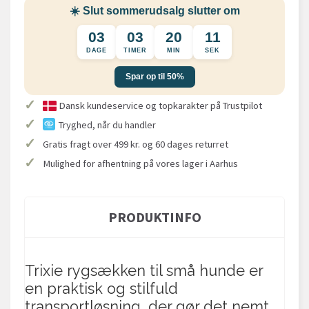
☀️ Slut sommerudsalg slutter om
03
03
20
11
DAGE
TIMER
MIN
SEK
Spar op til 50%
✓
Dansk kundeservice og topkarakter på Trustpilot
✓
Tryghed, når du handler
✓
Gratis fragt over 499 kr. og 60 dages returret
✓
Mulighed for afhentning på vores lager i Aarhus
PRODUKTINFO
Trixie rygsækken til små hunde er
en praktisk og stilfuld
transportløsning, der gør det nemt