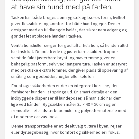
at have sin hund med på farten.
Tasken kan både bruges som rygsæk og bæres foran, hvilket
giver fleksibilitet og komfort for både hund og ejer. Den er
designet med en fuldlængde lynlås, der sikrer nem adgang og
gør det let at placere hunden i tasken.
Ventilationshuller sørger for god luftcirkulation, så hunden altid
har frisk luft. De polstrede og justerbare skulderstropper
samt de fuldt justerbare bryst- og maveremme giver en
behagelig pasform, selv ved længere ture. Tasken er udstyret
med praktiske ekstra lommer, der giver plads til opbevaring af
småting som godbidder, nøgler eller telefon.
For at øge sikkerheden er der en integreret kort line, der
forhindrer hunden i at springe ud. En smart detalje er den
indbyggede dispenser til hundeposer, så man altid har dem
lige ved hånden. Rygsækken måler 35 × 40 × 20 cm og er
fremstillet i et slidstærkt bomuld- og polyestermateriale med
et moderne canvas-look.
Denne transporttaske er et ideelt valg til ture i byen, rejser
eller dyrlægebesøg, hvor komfort og sikkerhed er i fokus.