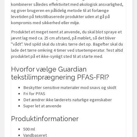
kombinerer således effektivitet med økologisk ansvarlighed,
og giver brugeren en pålidelig metode til at forlænge
levetiden på tekstilbaserede produkter uden at gå på
kompromis med sikkerhed eller miljø.
Produktet et meget nemt at anvende, du skal blot spraye et
jævnt lag med ca. 25 cm afstand, på møblet, så det bliver
"vådt". Ved spild skal du straks tørre det op. Bagefter skal du
lade det tørre omkring 4 timer ved stuetemperatur. Test altid
produktet på et ikke-synligt sted til at starte med.
Hvorfor vælge Guardian
tekstilimprægnering PFAS-FRI?
Beskytter sensitive materialer mod snavs og skidt
Fri for PFAS
Det ændrer ikke læderets naturlige egenskaber
Super let at anvende
Produktinformationer
500 ml
Vandbaseret