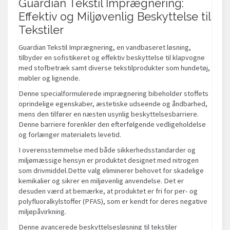
Guardian Tekstil Imprægnering:
Effektiv og Miljøvenlig Beskyttelse til
Tekstiler
Guardian Tekstil Imprægnering, en vandbaseret løsning,
tilbyder en sofistikeret og effektiv beskyttelse til klapvogne
med stofbetræk samt diverse tekstilprodukter som hundetøj,
møbler og lignende.
Denne specialformulerede imprægnering bibeholder stoffets
oprindelige egenskaber, æstetiske udseende og åndbarhed,
mens den tilfører en næsten usynlig beskyttelsesbarriere.
Denne barriere forenkler den efterfølgende vedligeholdelse
og forlænger materialets levetid.
I overensstemmelse med både sikkerhedsstandarder og
miljømæssige hensyn er produktet designet med nitrogen
som drivmiddel.Dette valg eliminerer behovet for skadelige
kemikalier og sikrer en miljøvenlig anvendelse. Det er
desuden værd at bemærke, at produktet er fri for per- og
polyfluoralkylstoffer (PFAS), som er kendt for deres negative
miljøpåvirkning.
Denne avancerede beskyttelsesløsning til tekstiler