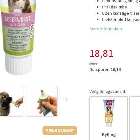
Uimodståelig smag af 
Praktisk tube
Uden kunstige tilsæ
Lækker blød konsis
Mere information
18,81
28,95
Du sparer:
10,14
Vælg
Smagsvariant:
MÆNGDERABAT
Kylling