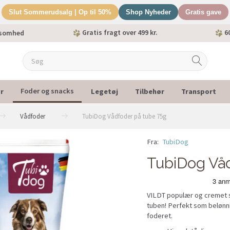
Slut Sommerudsalg | Op til 50%
Shop Nyheder
Gratis gave
Gratis fragt over 499 kr.
60
ksomhed
r
Legetøj
Tilbehør
Transport
Foder og snacks
Vådfoder
TubiDog Vådfoder på tube 75g
Fra:
TubiDog
TubiDog Våd
VILDT populær og cremet sn
tuben! Perfekt som belønni
foderet.