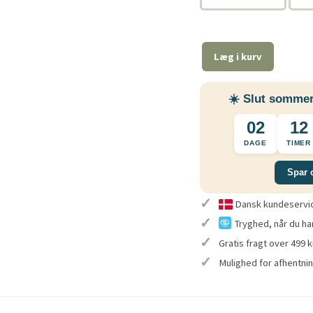
Læg i kurv
☀️ Slut sommer
02
12
DAGE
TIMER
Spar 
✓
Dansk kundeservice
✓
Tryghed, når du ha
✓
Gratis fragt over 499 k
✓
Mulighed for afhentnin