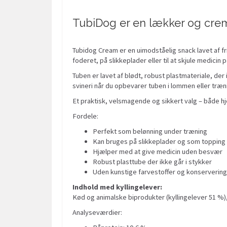
TubiDog er en lækker og crem
Tubidog Cream er en uimodståelig snack lavet af f
foderet, på slikkeplader eller til at skjule medici
Tuben er lavet af blødt, robust plastmateriale, 
svineri når du opbevarer tuben i lommen eller træ
Et praktisk, velsmagende og sikkert valg – både h
Fordele:
Perfekt som belønning under træning
Kan bruges på slikkeplader og som topping
Hjælper med at give medicin uden besvær
Robust plasttube der ikke går i stykker
Uden kunstige farvestoffer og konserverin
Indhold med kyllingelever:
Kød og animalske biprodukter (kyllingelever 51 %), 
Analyseværdier: