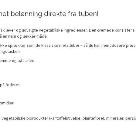
et belønning direkte fra tuben!
risk lever og udvalgte vegetabilske ingredienser. Den cremede konsistens 
n på en nem og lækker måde.
der ikke sprækker som de klassiske metaltuber – så du kan nemt dosere p
ningstasken.
jemme og på farten.
 på foderet
gsmidler
vegetabilske biprodukter (kartoffelstivelse, plantefibre), mineraler, persill