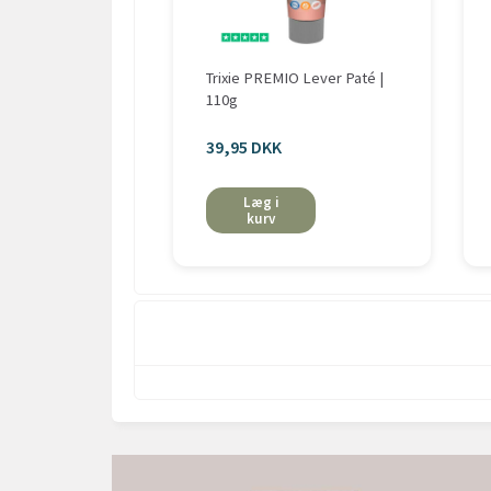
Trixie PREMIO Lever Paté |
110g
39,95 DKK
Læg i
kurv