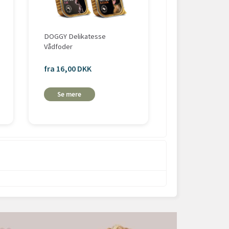
DOGGY Delikatesse
Trixie PREMIO F
Vådfoder
110g
fra 16,00 DKK
39,95 DKK
Se mere
Læg i
kurv