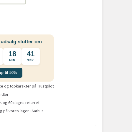
udsalg slutter om
18
40
MIN
SEK
op til 50%
 og topkarakter på Trustpilot
ndler
r. og 60 dages returret
g på vores lager i Aarhus