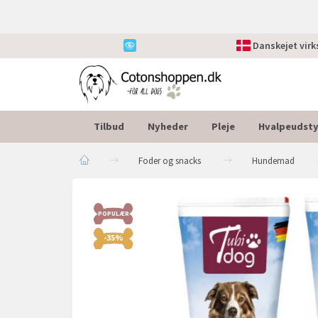
Danskejet vir
Tilbud
Nyheder
Pleje
Hvalpeudsty
Foder og snacks
Hundemad
POPULÆR
-35%