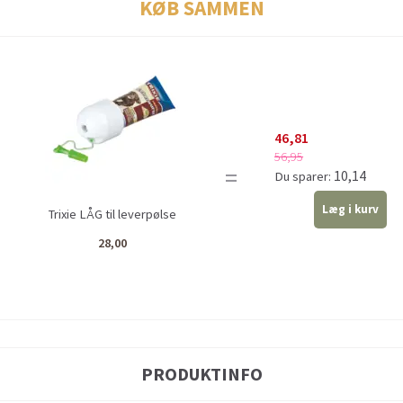
KØB SAMMEN
46,81
56,95
=
10,14
Du sparer:
Læg i kurv
Trixie LÅG til leverpølse
28,00
PRODUKTINFO