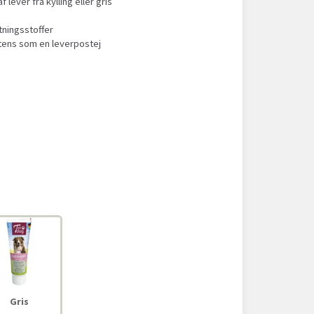
lever fra kylling eller gris
tningsstoffer
tens som en leverpostej
Gris