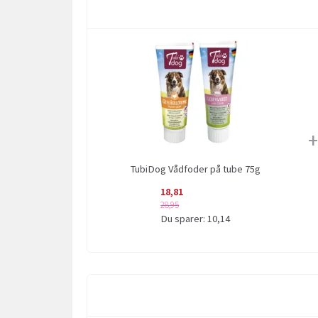
+
TubiDog Vådfoder på tube 75g
18,81
28,95
Du sparer:
10,14