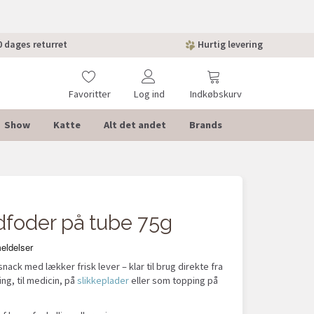
 dages returret
Hurtig levering
Favoritter
Log ind
Indkøbskurv
Show
Katte
Alt det andet
Brands
POPULÆ
foder på tube 75g
-35%
ack med lækker frisk lever – klar til brug direkte fra
ng, til medicin, på
slikkeplader
eller som topping på