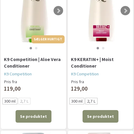
SÆLGER HURTIGT
SÆLGER HURTIGT
K9 Competition | Aloe Vera
K9 KERATIN+ | Moist
Conditioner
Conditioner
K9 Competition
K9 Competition
Pris fra
Pris fra
119,00
129,00
300 ml
2,7 L
300 ml
2,7 L
Se produktet
Se produktet