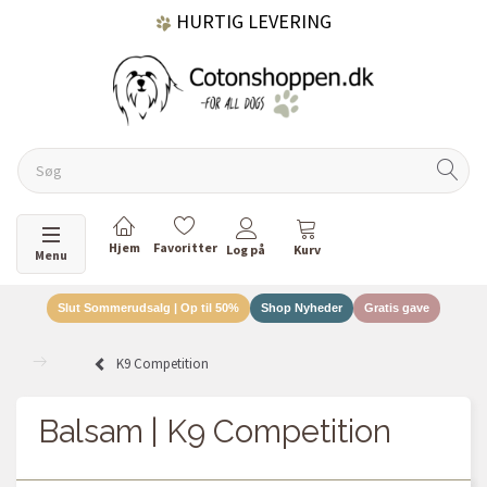
HURTIG LEVERING
GRATIS FRAGT OVER 499 KR.
60 DAGES RETURRET
Skifte navigation
Menu
Slut Sommerudsalg | Op til 50%
Shop Nyheder
Gratis gave
DANSKEJET VIRKSOMHED
K9 Competition
Balsam | K9 Competition