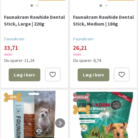
Faunakram Rawhide Dental
Faunakram Rawhide Dental
Stick, Large | 220g
Stick, Medium | 180g
Faunakram
Faunakram
33,71
26,21
44,95
34,95
Du sparer:
11,24
Du sparer:
8,74
Læg i kurv
Læg i kurv
-25%
POPULÆR
-25%