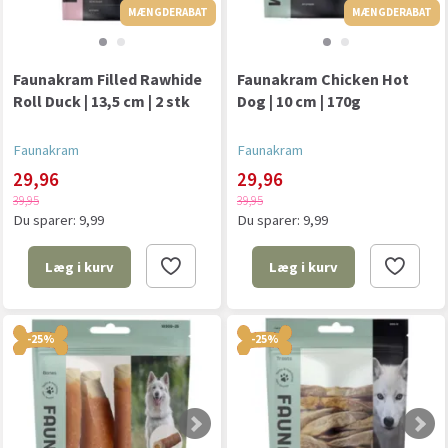
MÆNGDERABAT
MÆNGDERABAT
MÆNGDERABAT
Faunakram Filled Rawhide
Faunakram Chicken Hot
Roll Duck | 13,5 cm | 2 stk
Dog | 10 cm | 170g
Faunakram
Faunakram
29,96
29,96
39,95
39,95
Du sparer:
9,99
Du sparer:
9,99
Læg i kurv
Læg i kurv
-25%
-25%