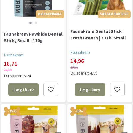
MÆNGDERABAT
SÆLGER HURTIGT
MÆNGDERABAT
Faunakram Dental Stick
Faunakram Rawhide Dental
Fresh Breath | 7 stk. Small
Stick, Small | 110g
Faunakram
Faunakram
14,96
18,71
19,95
24,95
Du sparer:
4,99
Du sparer:
6,24
Læg i kurv
Læg i kurv
-25%
-25%