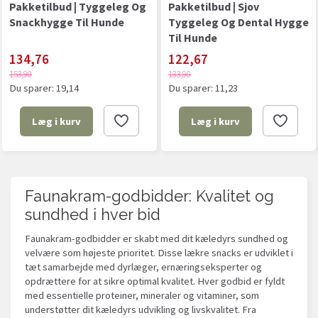
Pakketilbud | Tyggeleg Og
Pakketilbud | Sjov
Snackhygge Til Hunde
Tyggeleg Og Dental Hygge
Til Hunde
134,76
122,67
153,90
133,90
Du sparer:
19,14
Du sparer:
11,23
Læg i kurv
Læg i kurv
Faunakram-godbidder: Kvalitet og
sundhed i hver bid
Faunakram-godbidder er skabt med dit kæledyrs sundhed og
velvære som højeste prioritet. Disse lækre snacks er udviklet i
tæt samarbejde med dyrlæger, ernæringseksperter og
opdrættere for at sikre optimal kvalitet. Hver godbid er fyldt
med essentielle proteiner, mineraler og vitaminer, som
understøtter dit kæledyrs udvikling og livskvalitet. Fra