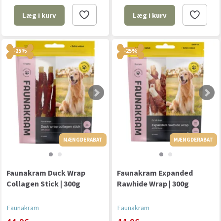
Læg i kurv
Læg i kurv
-25%
-25%
MÆNGDERABAT
MÆNGDERABAT
MÆNGDERABAT
Faunakram Duck Wrap
Faunakram Expanded
Collagen Stick | 300g
Rawhide Wrap | 300g
Faunakram
Faunakram