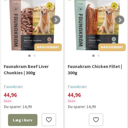
MÆNGDERABAT
MÆNGDERABAT
MÆNGDERABAT
Faunakram Beef Liver
Faunakram Chicken Fillet |
Chunkies | 300g
300g
Faunakram
Faunakram
44,96
44,96
59,95
59,95
Du sparer:
14,99
Du sparer:
14,99
Læg i kurv