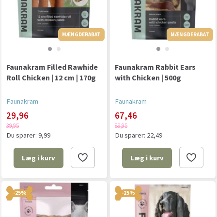
MÆNGDERABAT
MÆNGDERABAT
MÆNGDERABAT
Faunakram Filled Rawhide
Faunakram Rabbit Ears
Roll Chicken | 12 cm | 170g
with Chicken | 500g
Faunakram
Faunakram
29,96
67,46
39,95
89,95
Du sparer:
9,99
Du sparer:
22,49
Læg i kurv
Læg i kurv
-25%
-25%