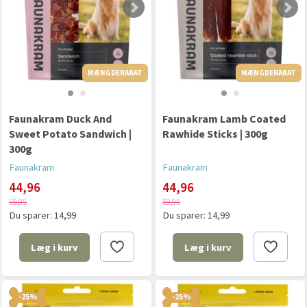
MÆNGDERABAT
MÆNGDERABAT
MÆNGDERABAT
Faunakram Duck And
Faunakram Lamb Coated
Sweet Potato Sandwich |
Rawhide Sticks | 300g
300g
Faunakram
Faunakram
44,96
44,96
59,95
59,95
Du sparer:
14,99
Du sparer:
14,99
Læg i kurv
Læg i kurv
-25%
-25%