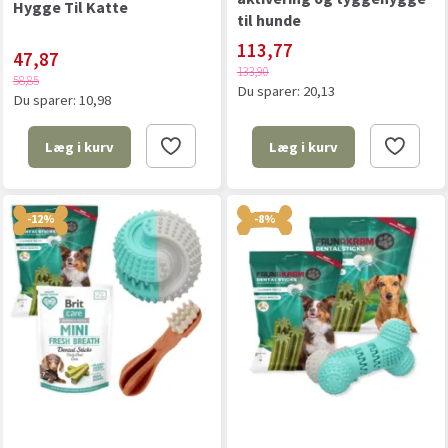
Hygge Til Katte
til hunde
113,77
47,87
133,90
58,85
Du sparer:
20,13
Du sparer:
10,98
Læg i kurv
Læg i kurv
-12%
-8%