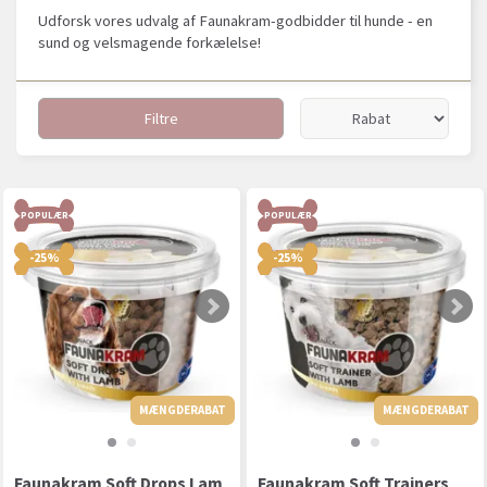
Udforsk vores udvalg af Faunakram-godbidder til hunde - en
sund og velsmagende forkælelse!
Filtre
POPULÆR
POPULÆR
-25%
-25%
MÆNGDERABAT
MÆNGDERABAT
MÆNGDERABAT
Faunakram Soft Drops Lam
Faunakram Soft Trainers