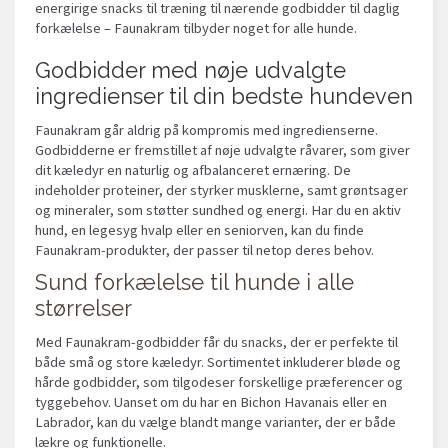
energirige snacks til træning til nærende godbidder til daglig
forkælelse – Faunakram tilbyder noget for alle hunde.
Godbidder med nøje udvalgte
ingredienser til din bedste hundeven
Faunakram går aldrig på kompromis med ingredienserne.
Godbidderne er fremstillet af nøje udvalgte råvarer, som giver
dit kæledyr en naturlig og afbalanceret ernæring. De
indeholder proteiner, der styrker musklerne, samt grøntsager
og mineraler, som støtter sundhed og energi. Har du en aktiv
hund, en legesyg hvalp eller en seniorven, kan du finde
Faunakram-produkter, der passer til netop deres behov.
Sund forkælelse til hunde i alle
størrelser
Med Faunakram-godbidder får du snacks, der er perfekte til
både små og store kæledyr. Sortimentet inkluderer bløde og
hårde godbidder, som tilgodeser forskellige præferencer og
tyggebehov. Uanset om du har en Bichon Havanais eller en
Labrador, kan du vælge blandt mange varianter, der er både
lækre og funktionelle.