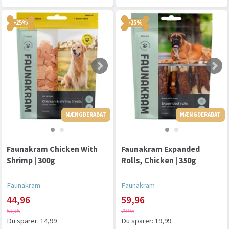
-25%
-25%
MÆNGDERABAT
MÆNGDERABAT
MÆNGDERABAT
Faunakram Chicken With
Faunakram Expanded
Shrimp | 300g
Rolls, Chicken | 350g
Faunakram
Faunakram
44,96
59,96
59,95
79,95
Du sparer:
14,99
Du sparer:
19,99