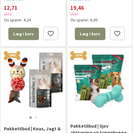
12,71
19,46
16,95
25,95
Du sparer:
4,24
Du sparer:
6,49
Læg i kurv
Læg i kurv
-19%
-15%
Pakketilbud | Sjov
Pakketilbud | Knas, Jagt &
aktivering og tyggehygge