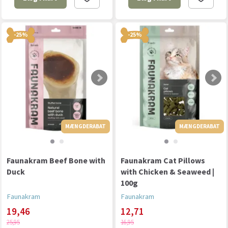
-25%
-25%
MÆNGDERABAT
MÆNGDERABAT
MÆNGDERABAT
Faunakram Beef Bone with
Faunakram Cat Pillows
Duck
with Chicken & Seaweed |
100g
Faunakram
Faunakram
19,46
12,71
25,95
16,95