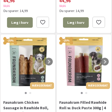
44,96
44,96
59,95
59,95
Du sparer:
14,99
Du sparer:
14,99
Læg i kurv
Læg i kurv
-25%
-25%
MÆNGDERABAT
MÆNGDERABAT
MÆNGDERABAT
Faunakram Chicken
Faunakram Filled Rawhide
Sausage in Rawhide Roll,
Roll w. Duck Paste 300g | 4