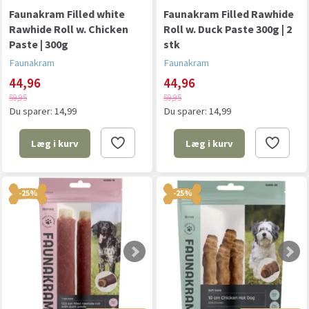
Faunakram Filled white
Faunakram Filled Rawhide
Rawhide Roll w. Chicken
Roll w. Duck Paste 300g | 2
Paste | 300g
stk
Faunakram
Faunakram
44,96
44,96
59,95
59,95
Du sparer:
14,99
Du sparer:
14,99
Læg i kurv
Læg i kurv
-25%
-25%