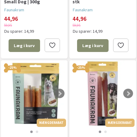
Small Dog | 300g
stk
Faunakram
Faunakram
44,96
44,96
59,95
59,95
Du sparer:
14,99
Du sparer:
14,99
Læg i kurv
Læg i kurv
-25%
-25%
MÆNGDERABAT
MÆNGDERABAT
MÆNGDERABAT