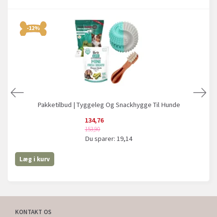
-12%
Pakketilbud | Tyggeleg Og Snackhygge Til Hunde
134,76
153,90
Du sparer:
19,14
Læg i kurv
KONTAKT OS