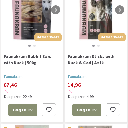
MÆNGDERABAT
MÆNGDERABAT
MÆNGDERABAT
Faunakram Rabbit Ears
Faunakram Sticks with
with Duck | 500g
Duck & Cod | 4 stk
Faunakram
Faunakram
67,46
14,96
89,95
19,95
Du sparer:
22,49
Du sparer:
4,99
Læg i kurv
Læg i kurv