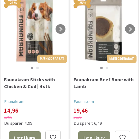
-25%
-25%
MÆNGDERABAT
MÆNGDERABAT
MÆNGDERABAT
Faunakram Sticks with
Faunakram Beef Bone with
Chicken & Cod | 4 stk
Lamb
Faunakram
Faunakram
14,96
19,46
19,95
25,95
Du sparer:
4,99
Du sparer:
6,49
Læg i kurv
Læg i kurv