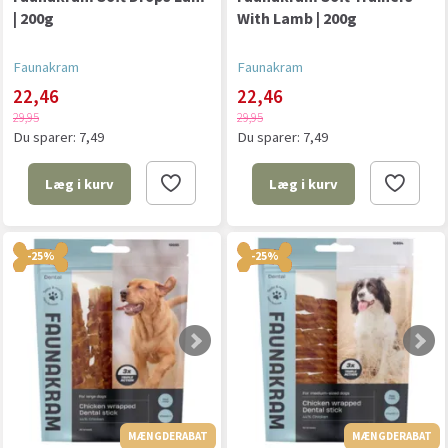
| 200g
With Lamb | 200g
Faunakram
Faunakram
22,46
22,46
29,95
29,95
Du sparer:
7,49
Du sparer:
7,49
Læg i kurv
Læg i kurv
-25%
-25%
MÆNGDERABAT
MÆNGDERABAT
MÆNGDERABAT