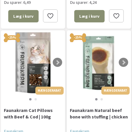
Du sparer:
6,49
Du sparer:
4,24
Læg i kurv
Læg i kurv
-25%
-25%
MÆNGDERABAT
MÆNGDERABAT
MÆNGDERABAT
Faunakram Cat Pillows
Faunakram Natural beef
with Beef & Cod | 100g
bone with stuffing | chicken
Faunakram
Faunakram