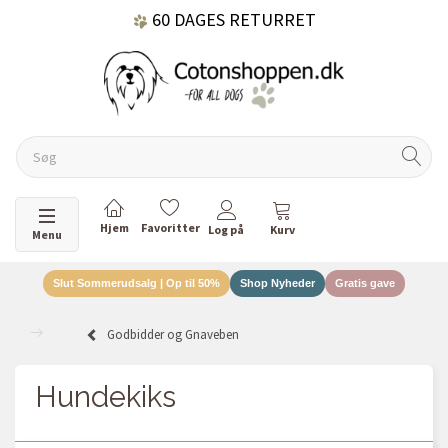
60 DAGES RETURRET
DANSKEJET VIRKSOMHED
Skifte navigation
Menu
Slut Sommerudsalg | Op til 50%
Shop Nyheder
Gratis gave
Godbidder og Gnaveben
Hundekiks