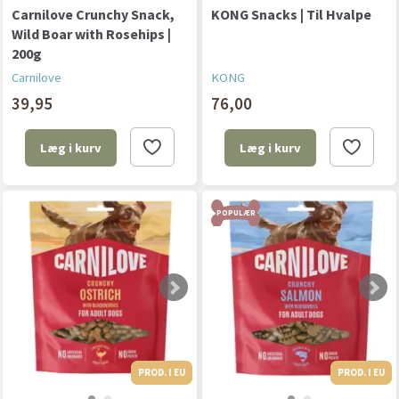
Carnilove Crunchy Snack,
KONG Snacks | Til Hvalpe
Wild Boar with Rosehips |
200g
Carnilove
KONG
39,95
76,00
Læg i kurv
Læg i kurv
POPULÆR
PROD. I EU
PROD. I EU
PROD. I EU