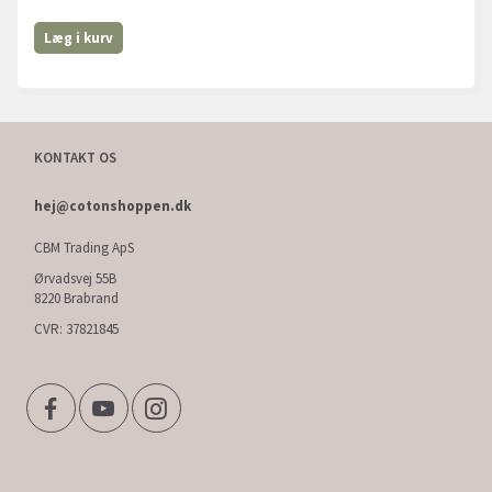
Læg i kurv
KONTAKT OS
hej@cotonshoppen.dk
CBM Trading ApS
Ørvadsvej 55B
8220 Brabrand
CVR: 37821845