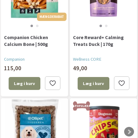
MÆNGDERABAT
MÆNGDERABAT
Companion Chicken
Core Reward+ Calming
Calcium Bone | 500g
Treats Duck | 170g
Companion
Wellness CORE
115,00
49,00
Læg i kurv
Læg i kurv
POPULÆR