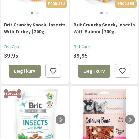
PROD. I EU
PROD. I EU
PROD. I EU
Brit Crunchy Snack, Insects
Brit Crunchy Snack, Insects
With Turkey | 200g.
With Salmon| 200g.
Brit Care
Brit Care
39,95
39,95
Læg i kurv
Læg i kurv
POPULÆR