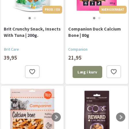
PROD. I EU
MÆNGDERABAT
PROD. I EU
Brit Crunchy Snack, Insects
Companion Duck Calcium
With Tuna | 200g.
Bone | 80g
Brit Care
Companion
39,95
21,95
Læg i kurv