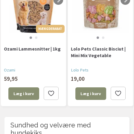
MÆNGDERABAT
MÆNGDERABAT
Ozami Lammesnitter | 1kg
Lolo Pets Classic Bisciut |
Mini Mix Vegetable
Ozami
Lolo Pets
59,95
19,00
Læg i kurv
Læg i kurv
Sundhed og velvære med
hundekiks