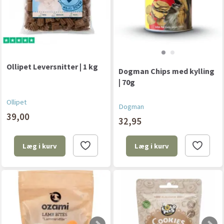
Ollipet Leversnitter | 1 kg
Dogman Chips med kylling
| 70g
Ollipet
Dogman
39,00
32,95
Læg i kurv
Læg i kurv