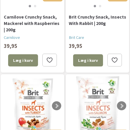
Carnilove Crunchy Snack,
Brit Crunchy Snack, Insects
Mackerel with Raspberries
With Rabbit | 200g
| 200g
Carnilove
Brit Care
39,95
39,95
Læg i kurv
Læg i kurv