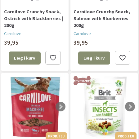
Carnilove Crunchy Snack,
Carnilove Crunchy Snack,
Ostrich with Blackberries |
Salmon with Blueberries |
200g
200g
Carnilove
Carnilove
39,95
39,95
Læg i kurv
Læg i kurv
POPULÆR
PROD. I EU
PROD. I EU
PROD. I EU