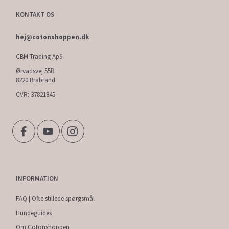
KONTAKT OS
hej@cotonshoppen.dk
CBM Trading ApS
Ørvadsvej 55B
8220 Brabrand
CVR: 37821845
INFORMATION
FAQ | Ofte stillede spørgsmål
Hundeguides
Om Cotonshoppen