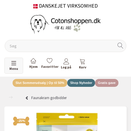
DANSKEJET VIRKSOMHED
Skifte navigation
Menu
Slut Sommerudsalg | Op til 50%
Shop Nyheder
Gratis gave
Faunakram godbidder
-25%
-