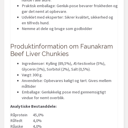
Praktisk emballage: Genluk-pose bevarer friskheden og
gør det nemt at opbevare.
Udviklet med eksperter: Sikrer kvalitet, sikkerhed og
en tilfreds hund.
Nemme at dele og bruge som godbidder
Produktinformation om Faunakram
Beef Liver Chunkies
Ingredienser: Kylling (89,5%), Ærtestivelse (5%),
Glycerin (3%), Sorbitol (2%), Salt (0,5%).
Vægt: 300 g.
Anvendelse: Opbevares køligt og tørt. Gives mellem
måltider
Emballage: Genlukkelig pose med gennemsigtigt
vindue for nemt overblik.
Analytiske Bestanddele:
Råprotein
45,0%
Råfedt
4,0%
Råaske
4,0%