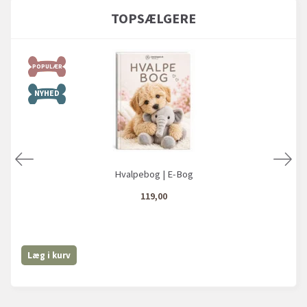
TOPSÆLGERE
POPULÆR
NYHED
Hvalpebog | E-Bog
119,00
Læg i kurv