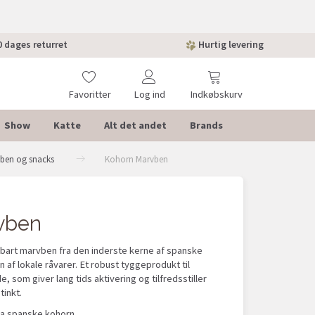
 dages returret
Hurtig levering
Favoritter
Log ind
Indkøbskurv
Show
Katte
Alt det andet
Brands
eben og snacks
Kohorn Marvben
vben
ldbart marvben fra den inderste kerne af spanske
n af lokale råvarer. Et robust tyggeprodukt til
 som giver lang tids aktivering og tilfredsstiller
tinkt.
ra spanske kohorn