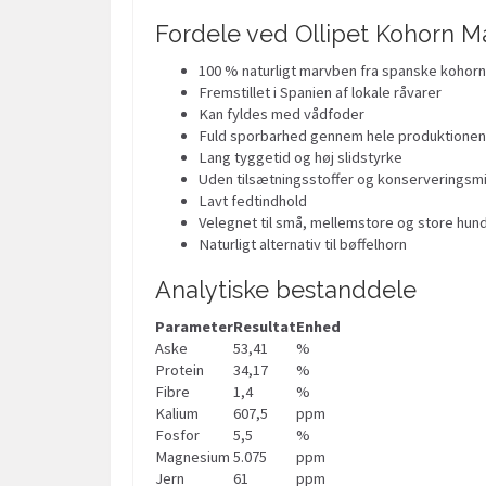
Fordele ved Ollipet Kohorn 
100 % naturligt marvben fra spanske kohorn
Fremstillet i Spanien af lokale råvarer
Kan fyldes med vådfoder
Fuld sporbarhed gennem hele produktionen
Lang tyggetid og høj slidstyrke
Uden tilsætningsstoffer og konserveringsmi
Lavt fedtindhold
Velegnet til små, mellemstore og store hun
Naturligt alternativ til bøffelhorn
Analytiske bestanddele
Parameter
Resultat
Enhed
Aske
53,41
%
Protein
34,17
%
Fibre
1,4
%
Kalium
607,5
ppm
Fosfor
5,5
%
Magnesium
5.075
ppm
Jern
61
ppm