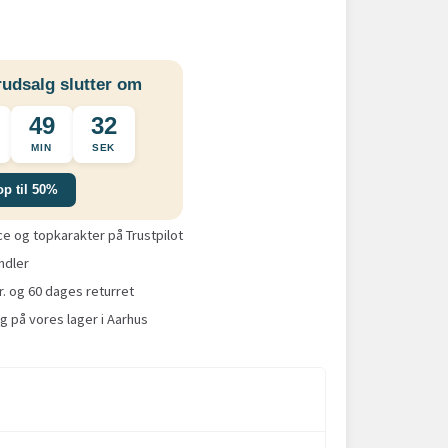
udsalg slutter om
49
31
MIN
SEK
op til 50%
 og topkarakter på Trustpilot
ndler
r. og 60 dages returret
g på vores lager i Aarhus