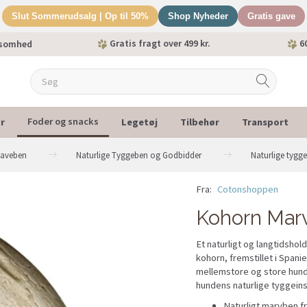
Slut Sommerudsalg | Op til 50%
Shop Nyheder
Gratis gave
Gratis fragt over 499 kr.
60
ksomhed
r
Legetøj
Tilbehør
Transport
Foder og snacks
naveben
Naturlige Tyggeben og Godbidder
Naturlige tygg
Fra:
Cotonshoppen
Kohorn Mar
Et naturligt og langtidsho
kohorn, fremstillet i Spanie
mellemstore og store hunde,
hundens naturlige tyggeins
Naturligt marvben f