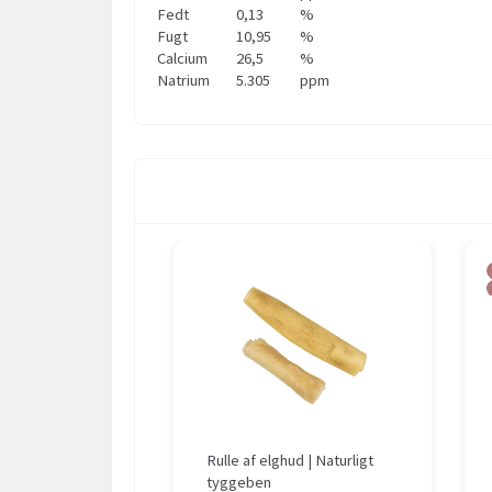
Fedt
0,13
%
Fugt
10,95
%
Calcium
26,5
%
Natrium
5.305
ppm
Rulle af elghud | Naturligt
tyggeben