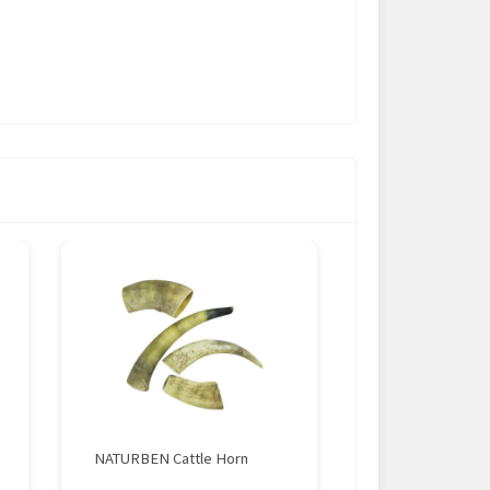
NATURBEN Cattle Horn
NATURBEN Buffa