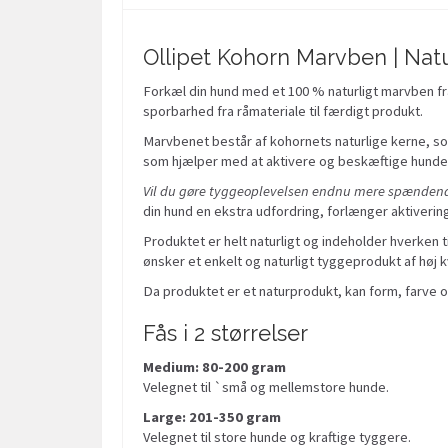
Ollipet Kohorn Marvben | Nat
Forkæl din hund med et 100 % naturligt marvben fra
sporbarhed fra råmateriale til færdigt produkt.
Marvbenet består af kohornets naturlige kerne, som
som hjælper med at aktivere og beskæftige hunden, 
Vil du gøre tyggeoplevelsen endnu mere spænden
din hund en ekstra udfordring, forlænger aktiverin
Produktet er helt naturligt og indeholder hverken t
ønsker et enkelt og naturligt tyggeprodukt af høj kv
Da produktet er et naturprodukt, kan form, farve og
Fås i 2 størrelser
Medium: 80-200 gram
Velegnet til `små og mellemstore hunde.
Large: 201-350 gram
Velegnet til store hunde og kraftige tyggere.