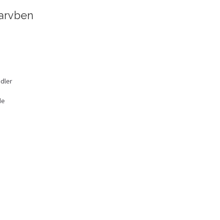
Marvben
dler
de