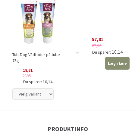
57,81
67,95
=
10,14
Du sparer:
TubiDog Vådfoder på tube
75g
Læg i kurv
18,81
28,95
Du sparer:
10,14
PRODUKTINFO