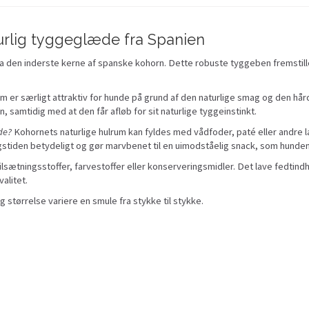
urlig tyggeglæde fra Spanien
 den inderste kerne af spanske kohorn. Dette robuste tyggeben fremstilles 
 er særligt attraktiv for hunde på grund af den naturlige smag og den hår
samtidig med at den får afløb for sit naturlige tyggeinstinkt.
de?
Kohornets naturlige hulrum kan fyldes med vådfoder, paté eller andre 
gstiden betydeligt og gør marvbenet til en uimodståelig snack, som hunden v
ilsætningsstoffer, farvestoffer eller konserveringsmidler. Det lave fedtindh
alitet.
 størrelse variere en smule fra stykke til stykke.