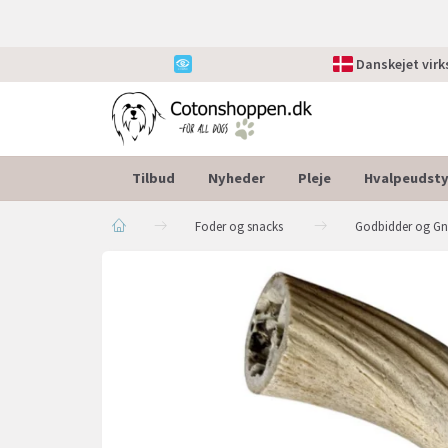
Danskejet vir
Tilbud
Nyheder
Pleje
Hvalpeudsty
Foder og snacks
Godbidder og G