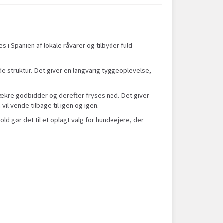
i Spanien af lokale råvarer og tilbyder fuld
de struktur. Det giver en langvarig tyggeoplevelse,
lækre godbidder og derefter fryses ned. Det giver
il vende tilbage til igen og igen.
old gør det til et oplagt valg for hundeejere, der