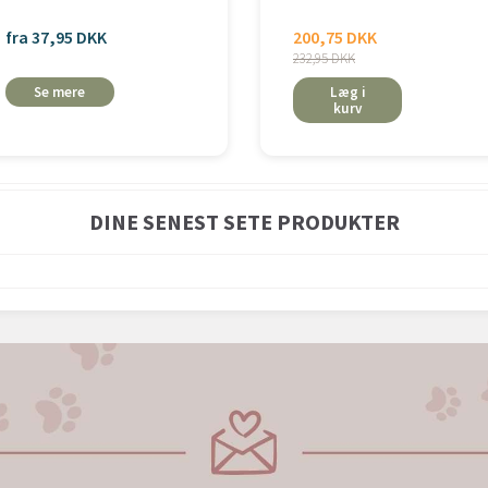
fra 37,95 DKK
200,75 DKK
232,95 DKK
Se mere
Læg i
kurv
DINE SENEST SETE PRODUKTER