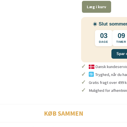
Læg i kurv
☀️ Slut sommer
03
09
DAGE
TIMER
Spar 
✓
Dansk kundeservice
✓
Tryghed, når du ha
✓
Gratis fragt over 499 k
✓
Mulighed for afhentnin
KØB SAMMEN